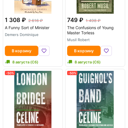
1 308
749
2 616
1 498
A Funny Sort of Minister
The Confusions of Young
Master Torless
Demers Dominique
Musil Robert
В корзину
В корзину
8 августа (Сб)
8 августа (Сб)
-50%
-50%