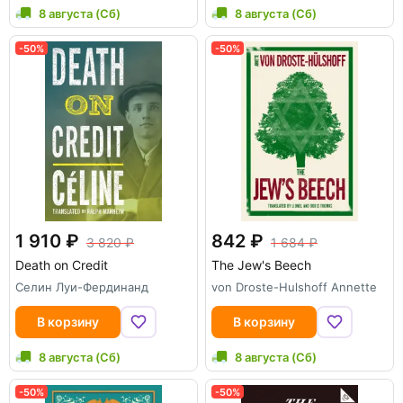
8 августа (Сб)
8 августа (Сб)
-50%
-50%
1 910
842
3 820
1 684
Death on Credit
The Jew's Beech
Селин Луи-Фердинанд
von Droste-Hulshoff Annette
В корзину
В корзину
8 августа (Сб)
8 августа (Сб)
-50%
-50%