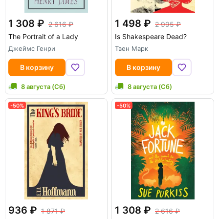
1 308
1 498
2 616
2 995
The Portrait of a Lady
Is Shakespeare Dead?
Джеймс Генри
Твен Марк
В корзину
В корзину
8 августа (Сб)
8 августа (Сб)
-50%
-50%
936
1 308
1 871
2 616