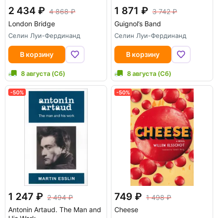
2 434
1 871
4 868
3 742
London Bridge
Guignol’s Band
Селин Луи-Фердинанд
Селин Луи-Фердинанд
В корзину
В корзину
8 августа (Сб)
8 августа (Сб)
-50%
-50%
1 247
749
2 494
1 498
Antonin Artaud. The Man and
Cheese