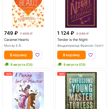
749
1 124
1 498
2 248
Caramel Hearts
Tender is the Night
Murray E.R.
Фицджеральд Фрэнсис Скотт
В корзину
В корзину
8 августа (Сб)
8 августа (Сб)
-50%
-50%