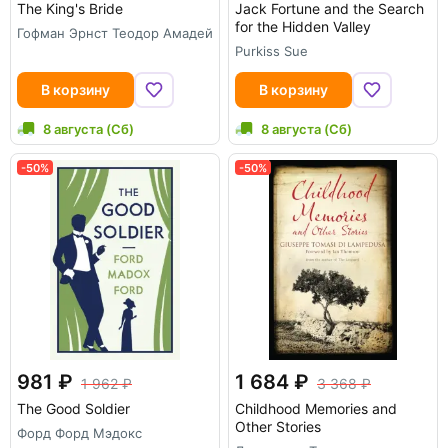
The King's Bride
Jack Fortune and the Search
for the Hidden Valley
Гофман Эрнст Теодор Амадей
Purkiss Sue
В корзину
В корзину
8 августа (Сб)
8 августа (Сб)
-50%
-50%
981
1 684
1 962
3 368
The Good Soldier
Childhood Memories and
Other Stories
Форд Форд Мэдокс