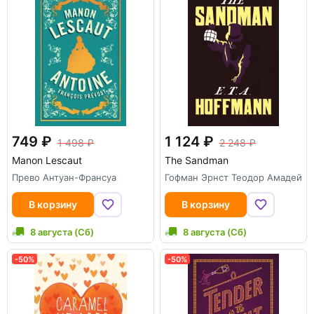
749
1 124
1 498
2 248
Manon Lescaut
The Sandman
Прево Антуан-Франсуа
Гофман Эрнст Теодор Амадей
В корзину
В корзину
8 августа (Сб)
8 августа (Сб)
-50%
-50%