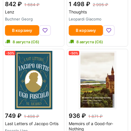
842
1 498
1 684
2 995
Lenz
Thoughts
Buchner Georg
Leopardi Giacomo
В корзину
В корзину
8 августа (Сб)
8 августа (Сб)
-50%
-50%
749
936
1 498
1 871
Last Letters of Jacopo Ortis
Memoirs of a Good-for-
Nothing
Foscolo Ugo