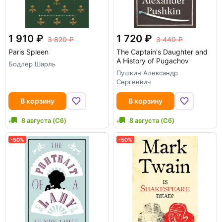
1 910
1 720
3 820
3 440
Paris Spleen
The Captain's Daughter and
A History of Pugachov
Бодлер Шарль
Пушкин Александр
Сергеевич
В корзину
В корзину
8 августа (Сб)
8 августа (Сб)
-50%
-50%