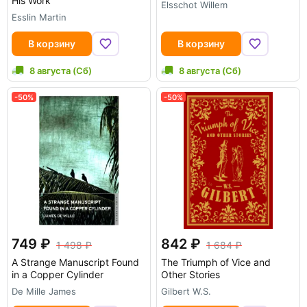
His Work
Elsschot Willem
Esslin Martin
В корзину
В корзину
8 августа (Сб)
8 августа (Сб)
-50%
-50%
749
842
1 498
1 684
A Strange Manuscript Found
The Triumph of Vice and
in a Copper Cylinder
Other Stories
De Mille James
Gilbert W.S.