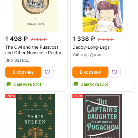
1 498
1 338
2 995
2 675
The Owl and the Pussycat
Daddy-Long-Legs
and Other Nonsense Poetry
Уэбстер Джин
Лир Эдвард
В корзину
В корзину
8 августа (Сб)
8 августа (Сб)
-50%
-50%