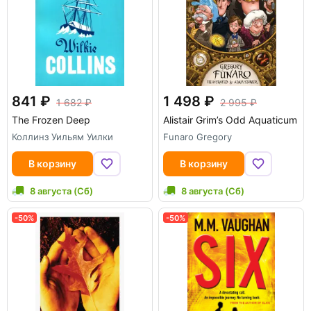
841
1 498
1 682
2 995
The Frozen Deep
Alistair Grim’s Odd Aquaticum
Коллинз Уильям Уилки
Funaro Gregory
В корзину
В корзину
8 августа (Сб)
8 августа (Сб)
-50%
-50%