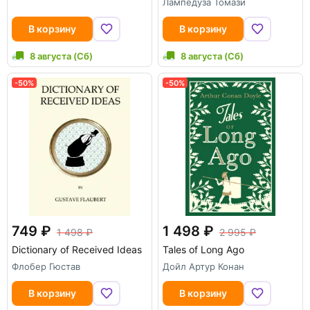
Лампедуза Томази
В корзину
В корзину
8 августа (Сб)
8 августа (Сб)
-50%
-50%
749
1 498
1 498
2 995
Dictionary of Received Ideas
Tales of Long Ago
Флобер Гюстав
Дойл Артур Конан
В корзину
В корзину