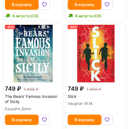
В корзину
В корзину
8 августа (Сб)
8 августа (Сб)
-50%
-50%
749
749
1 498
1 498
The Bears’ Famous Invasion
Slick
of Sicily
Vaughan M.M.
Буццати Дино
В корзину
В корзину