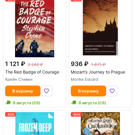
1 121
936
2 242
1 871
The Red Badge of Courage
Mozart’s Journey to Prague
Крейн Стивен
Morike Eduard
В корзину
В корзину
8 августа (Сб)
8 августа (Сб)
-50%
-50%