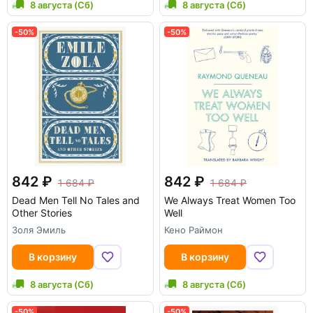
8 августа (Сб)
8 августа (Сб)
-50%
-50%
842
842
1 684
1 684
Dead Men Tell No Tales and
We Always Treat Women Too
Other Stories
Well
Золя Эмиль
Кено Раймон
В корзину
В корзину
8 августа (Сб)
8 августа (Сб)
-50%
-50%