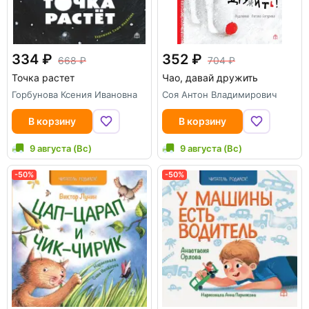
334
352
668
704
Точка растет
Чао, давай дружить
Горбунова Ксения Ивановна
Соя Антон Владимирович
В корзину
В корзину
9 августа (Вс)
9 августа (Вс)
-50%
-50%