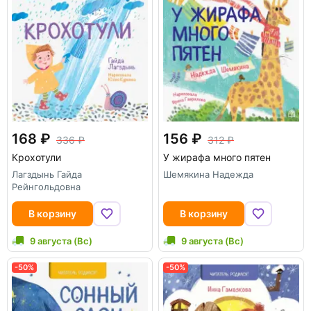
168
156
336
312
Крохотули
У жирафа много пятен
Лагздынь Гайда
Шемякина Надежда
Рейнгольдовна
В корзину
В корзину
9 августа (Вс)
9 августа (Вс)
-50%
-50%