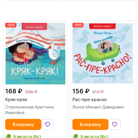
не ограничивается только книгами для
малышей. «
Книжный дом Анастасии
Орловой
» — это книги, которые заставляют
задуматься или заплакать, испытать первый
-50%
-50%
восторг и удивление; книги, которые учат
начинающих читателей понимать изменчивый
взрослый мир. А взрослым эти книги напомнят
те замечательные времена, когда они были
маленькими и беззащитными.
168
156
336
312
Кряк-кряк
Рас-пре-красно
Стрельникова Кристина
Яснов Михаил Давидович
Ивановна
В корзину
В корзину
9 августа (Вс)
9 августа (Вс)