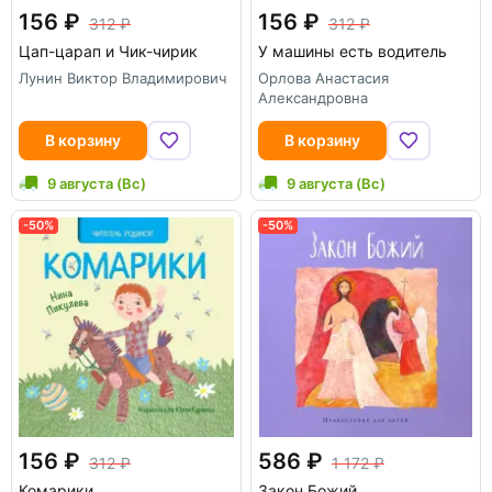
156
156
312
312
Цап-царап и Чик-чирик
У машины есть водитель
Лунин Виктор Владимирович
Орлова Анастасия
Александровна
В корзину
В корзину
9 августа (Вс)
9 августа (Вс)
-50%
-50%
156
586
312
1 172
Комарики
Закон Божий