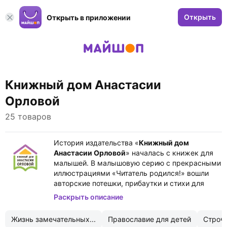
Открыть
Открыть в приложении
Книжный дом Анастасии
Орловой
25 товаров
История издательства «
Книжный дом
Анастасии Орловой
» началась с книжек для
малышей. В малышовую серию с прекрасными
иллюстрациями «Читатель родился!» вошли
авторские потешки, прибаутки и стихи для
самых маленьких, написанные с особым
Раскрыть описание
даром — на грани между детским языком,
упражнениями логопедов и народным
Жизнь замечательных...
Православие для детей
Строчк
фольклором. Книжная коллекция издательства