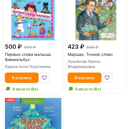
500
423
999
846
Первые слова малыша.
Маршак. Точное слово
Виммельбух
Лукьянова Ирина
Юдина Анна Георгиевна
Владимировна
В корзину
В корзину
9 августа (Вс)
9 августа (Вс)
-50%