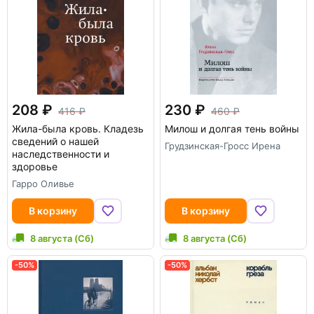
208
230
416
460
Жила-была кровь. Кладезь
Милош и долгая тень войны
сведений о нашей
Грудзинская-Гросс Ирена
наследственности и
здоровье
Гарро Оливье
В корзину
В корзину
8 августа (Сб)
8 августа (Сб)
-50%
-50%