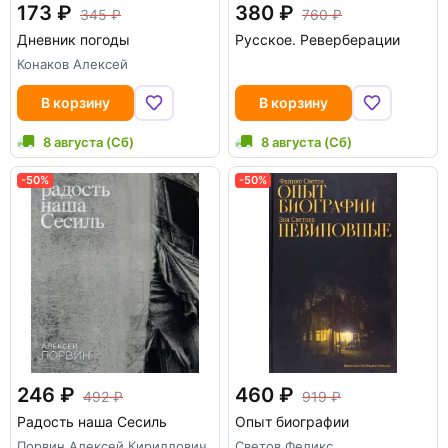
173
380
345
760
Дневник погоды
Русское. Реверберации
Конаков Алексей
В корзину
В корзину
8 августа (Сб)
8 августа (Сб)
-50%
-50%
246
460
492
919
Радость наша Сесиль
Опыт биографии
Порвин Алексей Кириллович
Светов Феликс