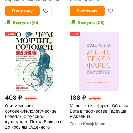
В корзину
В корзину
8 августа (Сб)
8 августа (Сб)
-50%
-50%
408
188
816
376
О чем молчит
Мене, текел, фарес. Образы
соловей.Филологические
Бога в творчестве Тадеуша
новеллы о русской
Ружевича
культуре от Петра Великого
Рушар Юзеф Мария
до кобылы Буденного