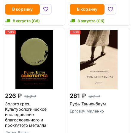
В корзину
В корзину
8 августа (Сб)
8 августа (Сб)
-50%
-50%
226
281
452
561
Золото грез.
Руфь Танненбаум
Культурологическое
Ергович Миленко
исследование
благословенного и
проклятого металла
Дутли Ральф