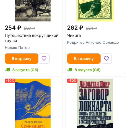
254
262
507
524
Путешествие вокруг дикой
Чикита
груши
Родригес Антонио Орландо
Надаш Петер
В корзину
В корзину
8 августа (Сб)
8 августа (Сб)
-50%
-50%