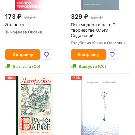
173
329
345
657
Это не то
Постмодерн в раю. О
творчестве Ольги
Тимофеева Оксана
Седаковой
Голубович Ксения Олеговна
В корзину
В корзину
8 августа (Сб)
8 августа (Сб)
-50%
-50%