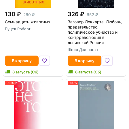
130
326
260
652
Семнадцать животных
Заговор Локкарта. Любовь,
предательство,
Пуцек Роберт
политическое убийство и
контрреволюция в
ленинской России
Шнир Джонатан
В корзину
В корзину
8 августа (Сб)
8 августа (Сб)
-50%
-50%