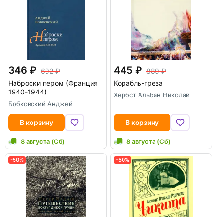
346
445
692
889
Наброски пером (Франция
Корабль-греза
1940-1944)
Хербст Альбан Николай
Бобковский Анджей
В корзину
В корзину
8 августа (Сб)
8 августа (Сб)
-50%
-50%