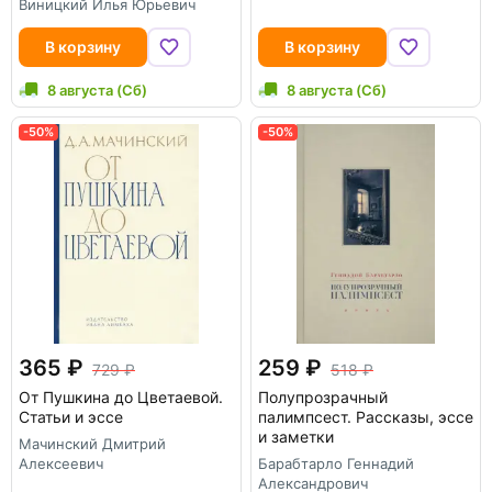
Виницкий Илья Юрьевич
В корзину
В корзину
8 августа (Сб)
8 августа (Сб)
-50%
-50%
365
259
729
518
От Пушкина до Цветаевой.
Полупрозрачный
Статьи и эссе
палимпсест. Рассказы, эссе
и заметки
Мачинский Дмитрий
Алексеевич
Барабтарло Геннадий
Александрович