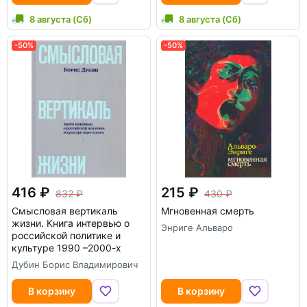
8 августа (Сб)
8 августа (Сб)
-50%
-50%
416
215
832
430
Смысловая вертикаль
Мгновенная смерть
жизни. Книга интервью о
Энриге Альваро
российской политике и
культуре 1990 –2000-х
Дубин Борис Владимирович
В корзину
В корзину