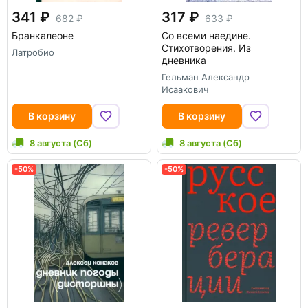
341
317
682
633
Бранкалеоне
Со всеми наедине.
Стихотворения. Из
Латробио
дневника
Гельман Александр
Исаакович
В корзину
В корзину
8 августа (Сб)
8 августа (Сб)
-50%
-50%