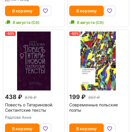
В корзину
В корзину
8 августа (Сб)
8 августа (Сб)
-50%
-50%
438
199
876
397
Повесть о Татариновой.
Современные польские
Сектантские тексты
поэты
Радлова Анна
В корзину
В корзину