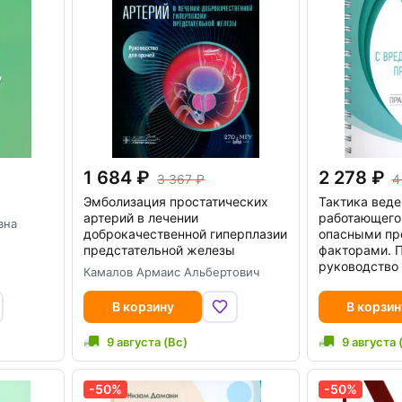
1 684
2 278
3 367
4
Эмболизация простатических
Тактика веде
артерий в лечении
работающего
вна
доброкачественной гиперплазии
опасными пр
предстательной железы
факторами. 
руководство
Камалов Армаис Альбертович
В корзину
В корзин
9 августа (Вс)
9 августа 
-50%
-50%