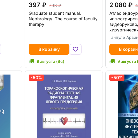
397
2 080
793
4
Graduate student manual.
Атлас эндоур
Nephrology. The course of faculty
иллюстриров
therapy
видеоруково
хирургическ
Ганпуле Арви
В корзину
В корзин
9 августа (Вс)
9 августа 
-50%
-50%