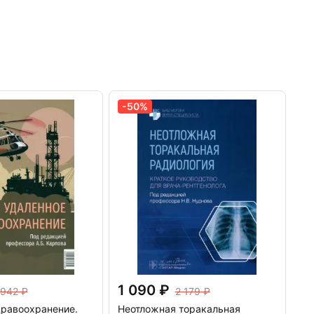
-50%
1 090
 942
2 179
дравоохранение.
Неотложная торакальная