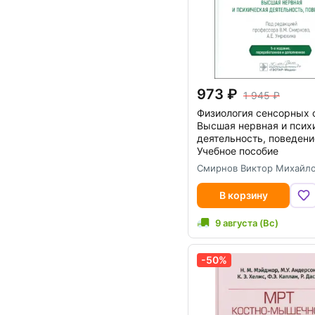
973
1 945
Физиология сенсорных 
Высшая нервная и псих
деятельность, поведени
Учебное пособие
Смирнов Виктор Михайл
В корзину
9 августа (Вс)
-50%