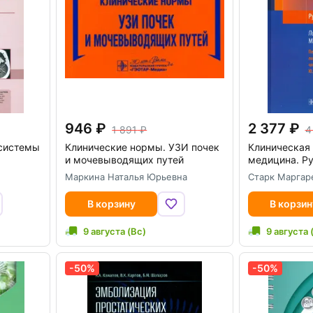
946
2 377
1 891
4
системы
Клинические нормы. УЗИ почек
Клиническая
и мочевыводящих путей
медицина. Р
Маркина Наталья Юрьевна
Старк Маргар
В корзину
В корзин
9 августа (Вс)
9 августа 
-50%
-50%