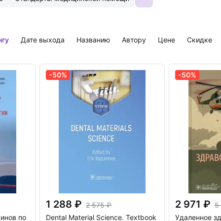
нгу
дате выхода
названию
автору
цене
скидке
-50%
-50%
1 288
2 971
2 575
5
инов по
Dental Material Science. Textbook
Удаленное з