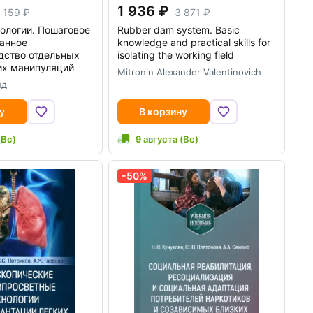
1 936
 159
3 871
ологии. Пошаговое
Rubber dam system. Basic
анное
knowledge and practical skills for
дство отдельных
isolating the working field
их манипуляций
Mitronin Alexander Valentinovich
нд
у
В корзину
(Вс)
9 августа (Вс)
-50%