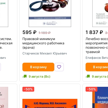
595
1 837
1 189
3
систем.
Правовой минимум
Лечебно-вос
ическая
медицинского работника
мероприятия 
е.
(врача)
позвоночно-
травмой
Старчиков Михаил Юрьевич
ович
Епифанов Вит
В корзину
В корзин
9 августа (Вс)
9 августа 
-50%
-50%