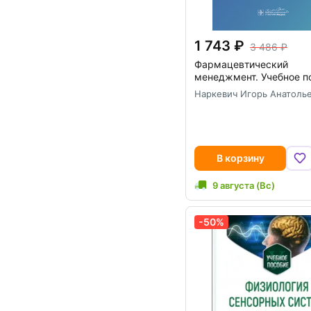
1 743
3 486
Фармацевтический
менеджмент. Учебное п
Наркевич Игорь Анатоль
В корзину
9 августа (Вс)
-50%