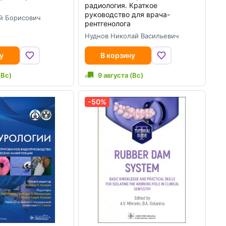
радиология. Краткое
руководство для врача-
й Борисович
рентгенолога
Нуднов Николай Васильевич
у
В корзину
(Вс)
9 августа (Вс)
-50%