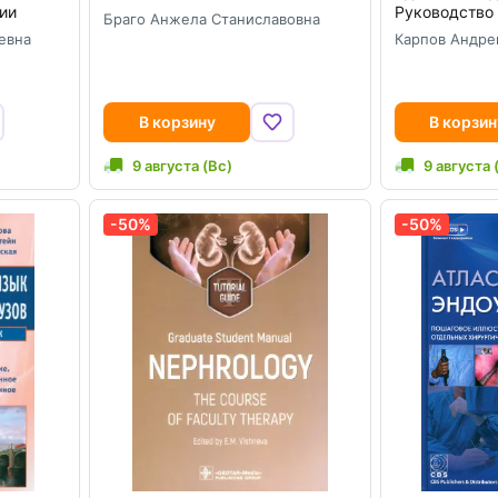
ии
Руководство
Браго Анжела Станиславовна
евна
Карпов Андре
В корзину
В корзин
9 августа (Вс)
9 августа 
-50%
-50%