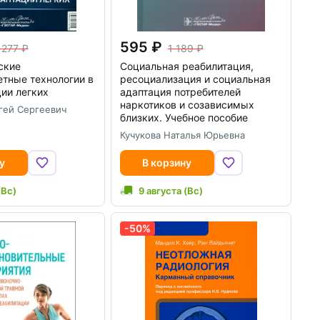
595
 277
1 189
ские
Социальная реабилитация,
тные технологии в
ресоциализация и социальная
ии легких
адаптация потребителей
наркотиков и созависимых
гей Сергеевич
близких. Учебное пособие
Кучукова Наталья Юрьевна
у
В корзину
(Вс)
9 августа (Вс)
-50%