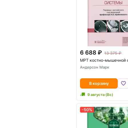
6 688
13 375
МРТ костно-мышечной 
Андерсон Марк
В корзину
9 августа (Вс)
-50%