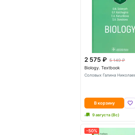
2 575
5 149
Biology. Textbook
Соловых Галина Николае
В корзину
9 августа (Вс)
-50%