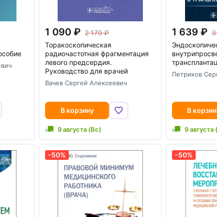
1 090
1 639
2 179
3
Торакоскопическая
Эндоскопиче
особие
радиочастотная фрагментация
внутрипросве
левого предсердия.
трансплантац
евич
Руководство для врачей
Петриков Сер
Вачев Сергей Алексеевич
В корзину
В корзин
9 августа (Вс)
9 августа 
-50%
-50%