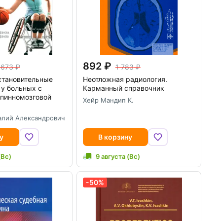
892
 673
1 783
становительные
Неотложная радиология.
у больных с
Карманный справочник
спинномозговой
Хейр Мандип К.
алий Александрович
у
В корзину
(Вс)
9 августа (Вс)
-50%