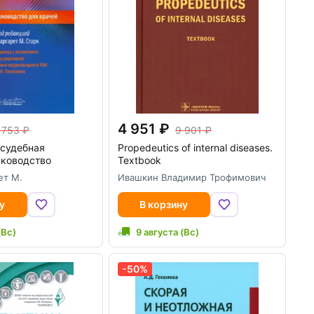
4 951
 753
9 901
 судебная
Propedeutics of internal diseases.
уководство
Textbook
ет М.
Ивашкин Владимир Трофимович
у
В корзину
(Вс)
9 августа (Вс)
-50%