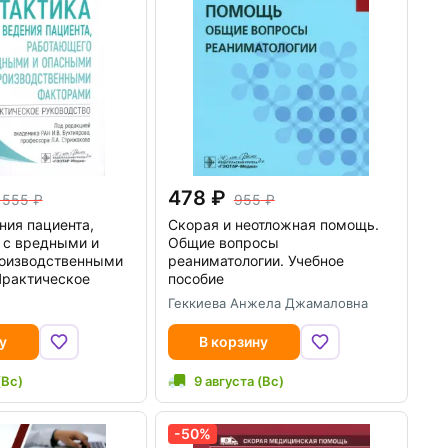
478
 555
955
ния пациента,
Скорая и неотложная помощь.
 с вредными и
Общие вопросы
оизводственными
реаниматологии. Учебное
Практическое
пособие
Геккиева Анжела Джамаловна
у
В корзину
(Вс)
9 августа (Вс)
-50%