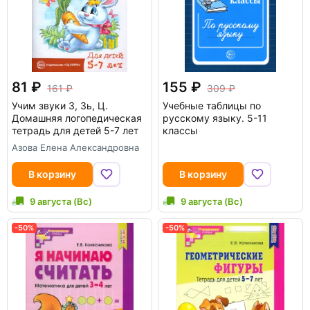
81
155
161
309
Учим звуки З, Зь, Ц.
Учебные таблицы по
Домашняя логопедическая
русскому языку. 5-11
тетрадь для детей 5-7 лет
классы
Азова Елена Александровна
В корзину
В корзину
9 августа (Вс)
9 августа (Вс)
-50%
-50%