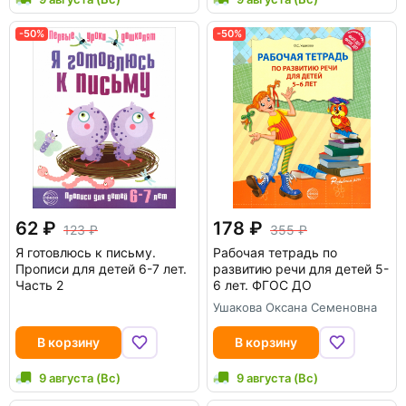
ассортиментом вы можете на странице
«
Сфера - книги для педагогов, родителей и
-50%
-50%
детей
».
62
178
123
355
Я готовлюсь к письму.
Рабочая тетрадь по
Прописи для детей 6-7 лет.
развитию речи для детей 5-
Часть 2
6 лет. ФГОС ДО
Ушакова Оксана Семеновна
В корзину
В корзину
9 августа (Вс)
9 августа (Вс)