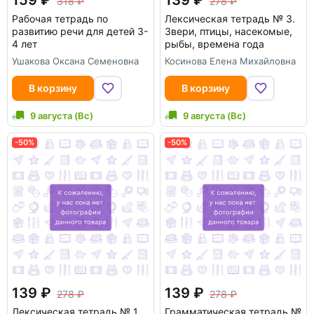
318
278
Рабочая тетрадь по
Лексическая тетрадь № 3.
развитию речи для детей 3-
Звери, птицы, насекомые,
4 лет
рыбы, времена года
Ушакова Оксана Семеновна
Косинова Елена Михайловна
В корзину
В корзину
9 августа (Вс)
9 августа (Вс)
-50%
-50%
139
139
278
278
Лексическая тетрадь № 1.
Грамматическая тетрадь №