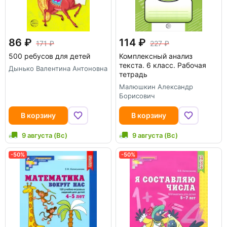
86
114
171
227
500 ребусов для детей
Комплексный анализ
текста. 6 класс. Рабочая
Дынько Валентина Антоновна
тетрадь
Малюшкин Александр
Борисович
В корзину
В корзину
9 августа (Вс)
9 августа (Вс)
-50%
-50%