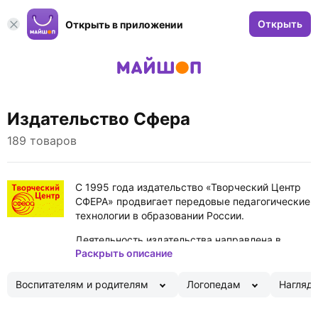
Открыть
Открыть в приложении
Издательство Сфера
189 товаров
С 1995 года издательство «Творческий Центр
СФЕРА» продвигает передовые педагогические
технологии в образовании России.
Деятельность издательства направлена в
Раскрыть описание
первую очередь на поддержку дошкольного
образования.
Воспитателям и родителям
Логопедам
Нагляд
Весь спектр литературы для детских садов:
методическая литература для руководителей