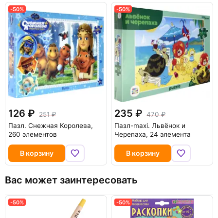
-50%
-50%
126
235
251
470
Пазл. Снежная Королева,
Пазл-maxi. Львёнок и
260 элементов
Черепаха, 24 элемента
В корзину
В корзину
Вас может заинтересовать
-50%
-50%