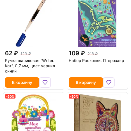
62
109
123
218
Ручка шариковая "Writer.
Набор Раскопки. Птерозавр
Кот", 0,7 мм, цвет чернил
синий
В корзину
В корзину
-50%
-50%