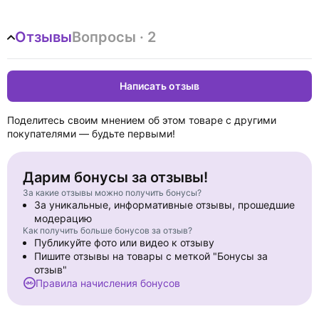
катапульты 4 штуки, парные карточки маленькие 26 штук,
парные карточки большие 30 штук, правила.
Отзывы
Вопросы · 2
Возрастная группа: 3+.
Написать отзыв
Поделитесь своим мнением об этом товаре с другими
покупателями — будьте первыми!
Дарим бонусы за отзывы!
За какие отзывы можно получить бонусы?
За уникальные, информативные отзывы, прошедшие
модерацию
Как получить больше бонусов за отзыв?
Публикуйте фото или видео к отзыву
Пишите отзывы на товары с меткой "Бонусы за
отзыв"
Правила начисления бонусов