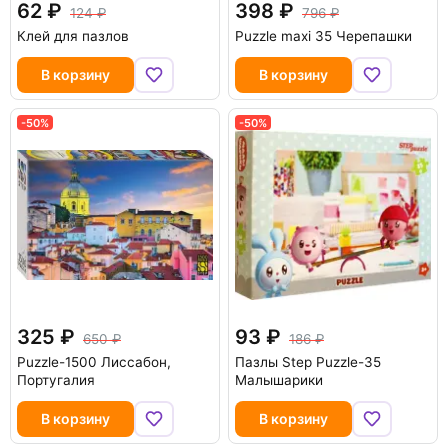
62
398
124
796
Клей для пазлов
Puzzle maxi 35 Черепашки
В корзину
В корзину
-50%
-50%
325
93
650
186
Puzzle-1500 Лиссабон,
Пазлы Step Puzzle-35
Португалия
Малышарики
В корзину
В корзину