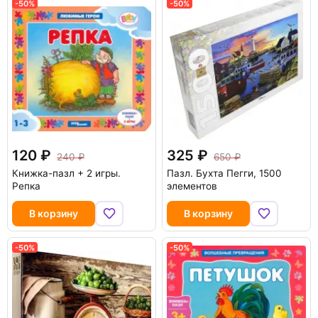
-50%
-50%
120
325
240
650
Книжка-пазл + 2 игры.
Пазл. Бухта Пегги, 1500
Репка
элементов
В корзину
В корзину
-50%
-50%