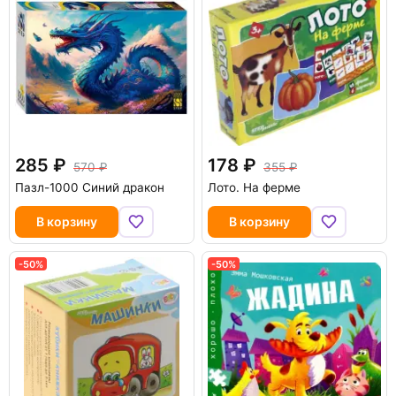
285
178
570
355
Пазл-1000 Синий дракон
Лото. На ферме
В корзину
В корзину
-50%
-50%