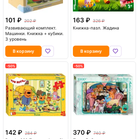
101
163
202
326
Развивающий комплект.
Книжка-пазл. Жадина
Машинки. Книжка + кубики.
3 уровень
В корзину
В корзину
-50%
-50%
142
370
284
740