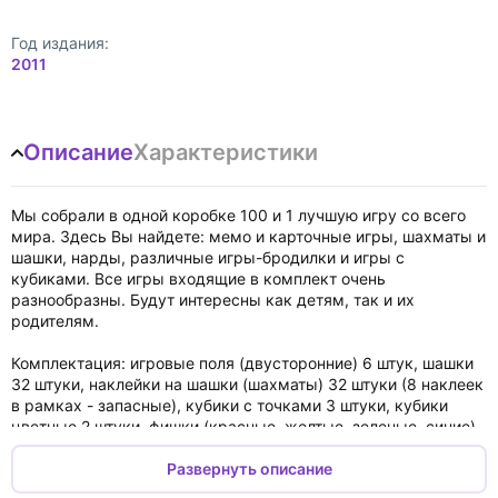
Год издания:
2011
Описание
Характеристики
Мы собрали в одной коробке 100 и 1 лучшую игру со всего
мира. Здесь Вы найдете: мемо и карточные игры, шахматы и
шашки, нарды, различные игры-бродилки и игры с
кубиками. Все игры входящие в комплект очень
разнообразны. Будут интересны как детям, так и их
родителям.
Комплектация: игровые поля (двусторонние) 6 штук, шашки
32 штуки, наклейки на шашки (шахматы) 32 штуки (8 наклеек
в рамках - запасные), кубики с точками 3 штуки, кубики
цветные 2 штуки, фишки (красные, желтые, зеленые, синие)
по 16 штук каждого цвета, фишки (оранжевые и фиолетовые)
по 10 штук каждого цвета, жетоны 13 штук, колпачки
Развернуть описание
четырех цветов 12 штук, "Батут" сборный из картона,