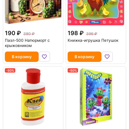
190
198
380
396
Пазл-500 Натюрморт с
Книжка-игрушка Петушок
крыжовником
В корзину
В корзину
-50%
-50%