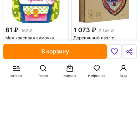
81
1 073
162
2 145
Моя красивая сумочка.
Деревянный пазл с
Развивающая книга с
двухслойной крышкой
наклейками
Сказочный Лис, 303 детали
В корзину
Самоделова Е.
В корзину
В корзину
Каталог
Поиск
Корзина
Избранное
Вход
-50%
-50%