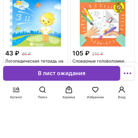
43
105
86
210
Логопедическая тетрадь на
Словарные головоломки:
звуки [З], [З'], [Ц].
кроссворды, слова-
Солнечные ступеньки
трансформеры,
В лист ожидания
шифрограммы
Зеленко Сергей Викторович
В корзину
В корзину
Каталог
Поиск
Корзина
Избранное
Вход
-35%
-50%