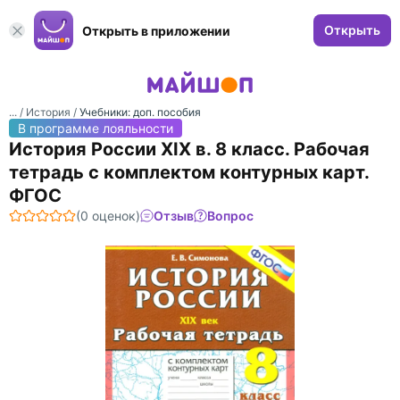
Открыть
Открыть в приложении
... /
История
/
Учебники: доп. пособия
В программе лояльности
История России ХIХ в. 8 класс. Рабочая
тетрадь с комплектом контурных карт.
ФГОС
(0 оценок)
Отзыв
Вопрос