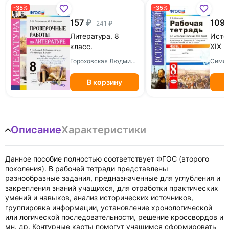
-35%
-35%
157
109
241
Литература. 8
Исто
класс.
XIX в
Проверочные
Рабо
Гороховская Людмила Николаевна
работы к учебнику
учеб
В. Я. Коровиной и
А.А.Д
В корзину
др. ФГОС
частя
ФГО
Описание
Характеристики
Данное пособие полностью соответствует ФГОС (второго
поколения). В рабочей тетради представлены
разнообразные задания, предназначенные для углубления и
закрепления знаний учащихся, для отработки практических
умений и навыков, анализ исторических источников,
группировка информации, установление хронологической
или логической последовательности, решение кроссвордов и
мн. др. Контурные карты помогут учащимся сформировать