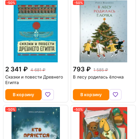
-50%
-50%
2 341
793
4 681
1 585
Сказки и повести Древнего
В лесу родилась ёлочка
Египта
В корзину
В корзину
-50%
-50%