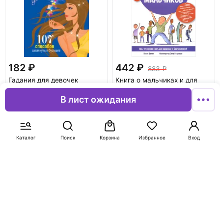
182
442
883
Гадания для девочек
Книга о мальчиках и для
мальчиков
Станкевич Светлана
В лист ожидания
Анатольевна
Данэм Келли
В корзину
В корзину
Каталог
Поиск
Корзина
Избранное
Вход
-50%
-50%