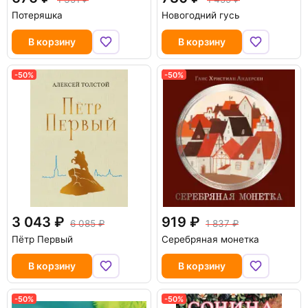
Потеряшка
Новогодний гусь
В корзину
В корзину
-50%
-50%
3 043
919
6 085
1 837
Пётр Первый
Серебряная монетка
В корзину
В корзину
-50%
-50%