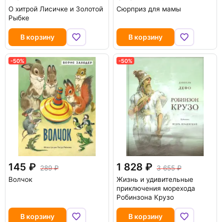
О хитрой Лисичке и Золотой
Сюрприз для мамы
Рыбке
В корзину
В корзину
-50%
-50%
145
1 828
289
3 655
Волчок
Жизнь и удивительные
приключения морехода
Робинзона Крузо
В корзину
В корзину