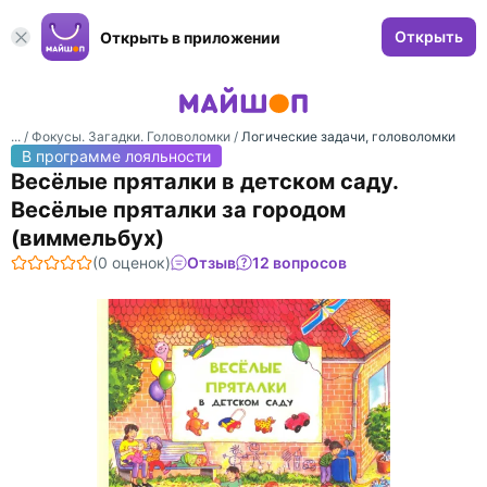
Открыть
Открыть в приложении
... /
Фокусы. Загадки. Головоломки
/
Логические задачи, головоломки
В программе лояльности
Весёлые пряталки в детском саду.
Весёлые пряталки за городом
(виммельбух)
(0 оценок)
Отзыв
12 вопросов