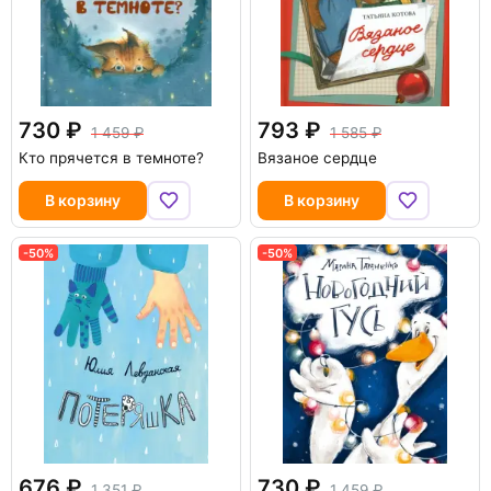
730
793
1 459
1 585
Кто прячется в темноте?
Вязаное сердце
В корзину
В корзину
-50%
-50%
676
730
1 351
1 459