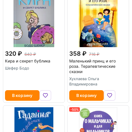
320
358
640
716
Кира и секрет бублика
Маленький принц и его
роза. Терапевтические
Шефер Бодо
сказки
Хухлаева Ольга
Владимировна
В корзину
В корзину
-50%