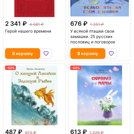
2 341
676
4 681
1 351
Герой нашего времени
У всякой пташки свои
замашки. 25 русских
пословиц и поговорок
В корзину
В корзину
-50%
-50%
487
613
973
1 225