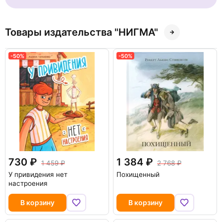
Товары издательства "НИГМА"
-50%
-50%
730
1 384
1 459
2 768
У привидения нет
Похищенный
настроения
В корзину
В корзину