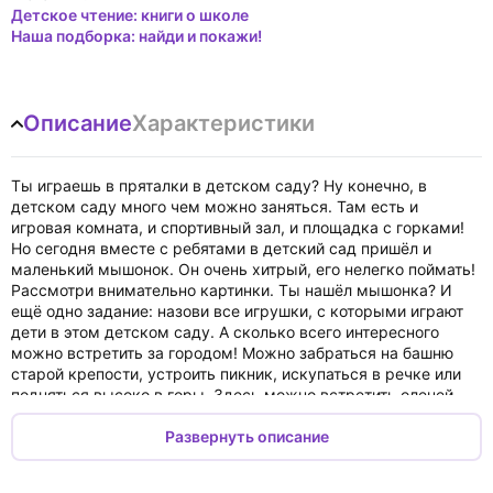
Детское чтение: книги о школе
Наша подборка: найди и покажи!
Описание
Характеристики
Ты играешь в пряталки в детском саду? Ну конечно, в
детском саду много чем можно заняться. Там есть и
игровая комната, и спортивный зал, и площадка с горками!
Но сегодня вместе с ребятами в детский сад пришёл и
маленький мышонок. Он очень хитрый, его нелегко поймать!
Рассмотри внимательно картинки. Ты нашёл мышонка? И
ещё одно задание: назови все игрушки, с которыми играют
дети в этом детском саду. А сколько всего интересного
можно встретить за городом! Можно забраться на башню
старой крепости, устроить пикник, искупаться в речке или
подняться высоко в горы. Здесь можно встретить оленей,
бобров, коров и лошадей. Собакам и кошкам за городом
тоже живётся вольготнее. Рассмотри внимательно картинки.
Развернуть описание
На всех ли встречается собака или щенок? А теперь опять
задание: назови всех животных, которые нарисованы в этой