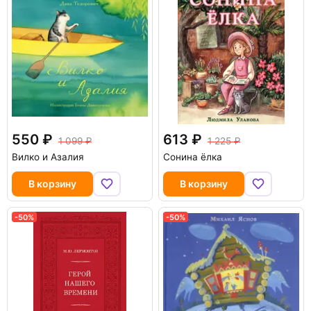
550
613
1 099
1 225
Вилко и Азалия
Сонина ёлка
В корзину
В корзину
-50%
-50%