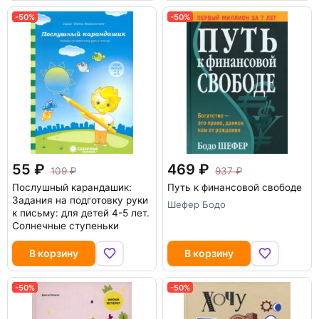
-50%
-50%
55
469
109
937
Послушный карандашик:
Путь к финансовой свободе
Задания на подготовку руки
Шефер Бодо
к письму: для детей 4-5 лет.
Солнечные ступеньки
В корзину
В корзину
-50%
-50%