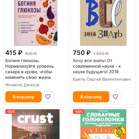
415
750
829
1 500
Богиня глюкозы.
Хочу все знать! От
Нормализуйте уровень
современной науки - к
сахара в крови, чтобы
науке будущего! 2018
изменить свою жизнь
Брель Сергей Валентинович
Инчаспе Джесси
В корзину
В корзину
-50%
-50%
-50%