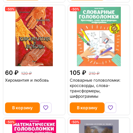
-50%
-50%
60
105
120
210
Хиромантия и любовь
Словарные головоломки:
кроссворды, слова-
трансформеры,
шифрограммы
В корзину
В корзину
-50%
-50%