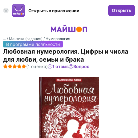
Открыть
Открыть в приложении
... /
Мантика (гадания)
/
Нумерология
В программе лояльности
Любовная нумерология. Цифры и числа
для любви, семьи и брака
(1 оценка)
1 отзыв
Вопрос