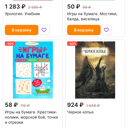
1 283
50
2 565
99
Урология. Учебник
Игры на бумаге. Мостики,
балда, виселица
В корзину
В корзину
-50%
-50%
58
924
115
1 848
Игры на бумаге. Крестики-
Черное копье
нолики, морской бой, точки
и отрезки