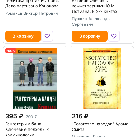
Политика против истории.
Евгений Онегин с
Дело партизана Кононова
комментариями Ю.М.
Лотмана. В 2-х книгах
Романов Виктор Петрович
Пушкин Александр
Сергеевич
В корзину
В корзину
-50%
395
216
790
Гангстеры и банды.
"Богатство народов" Адама
Ключевые подходы к
Смита
криминологии
Маккреди Карен