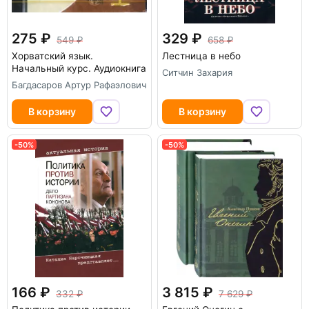
275
329
549
658
Хорватский язык.
Лестница в небо
Начальный курс. Аудиокнига
Ситчин Захария
Багдасаров Артур Рафаэлович
В корзину
В корзину
-50%
-50%
166
3 815
332
7 629