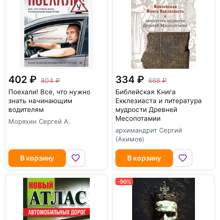
402
334
804
668
Поехали! Все, что нужно
Библейская Книга
знать начинающим
Екклезиаста и литература
водителям
мудрости Древней
Месопотамии
Моряхин Сергей А.
архимандрит Сергий
(Акимов)
В корзину
В корзину
-50%