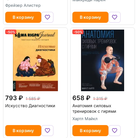
Фрейзер Алистер
В корзину
В корзину
-50%
-50%
793
658
1 585
1 315
Искусство Диагностики
Анатомия силовых
тренировок с гирями
Хартл Майкл
В корзину
В корзину