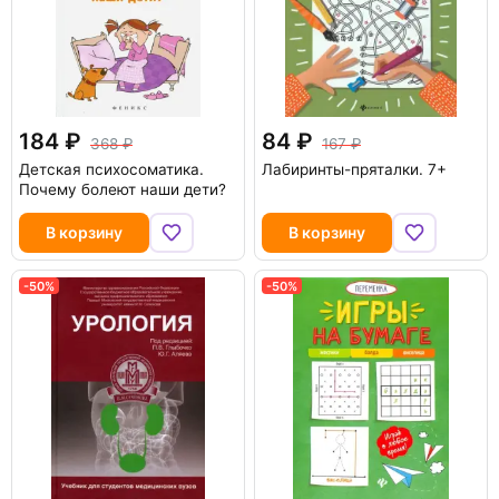
184
84
368
167
Детская психосоматика.
Лабиринты-пряталки. 7+
Почему болеют наши дети?
В корзину
В корзину
-50%
-50%