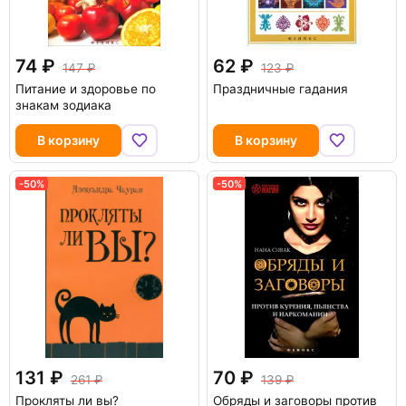
74
62
147
123
Питание и здоровье по
Праздничные гадания
знакам зодиака
В корзину
В корзину
-50%
-50%
131
70
261
139
Прокляты ли вы?
Обряды и заговоры против