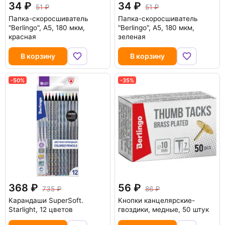
34
34
51
51
Папка-скоросшиватель
Папка-скоросшиватель
"Berlingo", А5, 180 мкм,
"Berlingo", А5, 180 мкм,
красная
зеленая
В корзину
В корзину
-50%
-35%
368
56
735
86
Карандаши SuperSoft.
Кнопки канцелярские-
Starlight, 12 цветов
гвоздики, медные, 50 штук