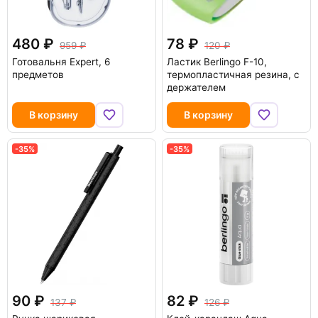
480
78
959
120
Готовальня Expert, 6
Ластик Berlingo F-10,
предметов
термопластичная резина, с
держателем
В корзину
В корзину
-35%
-35%
90
82
137
126