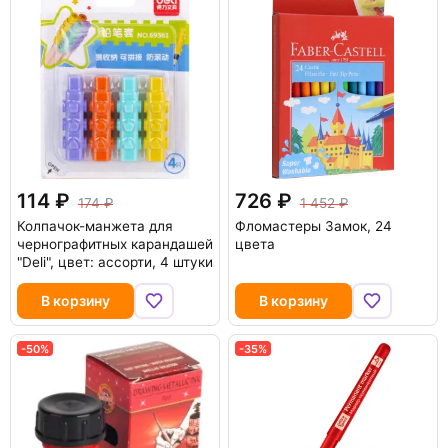
114
726
174
1 452
Колпачок-манжета для
Фломастеры Замок, 24
чернографитных карандашей
цвета
"Deli", цвет: ассорти, 4 штуки
В корзину
В корзину
-50%
-35%