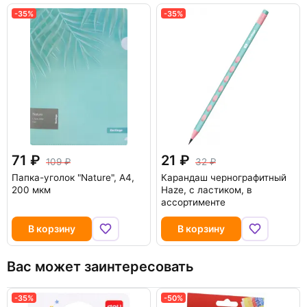
-35%
-35%
71
21
109
32
Папка-уголок "Nature", A4,
Карандаш чернографитный
200 мкм
Haze, с ластиком, в
ассортименте
В корзину
В корзину
Вас может заинтересовать
-35%
-50%