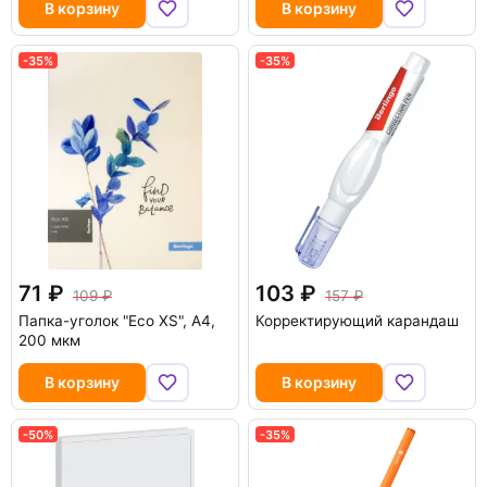
В корзину
В корзину
-35%
-35%
71
103
109
157
Папка-уголок "Eco XS", A4,
Корректирующий карандаш
200 мкм
В корзину
В корзину
-50%
-35%