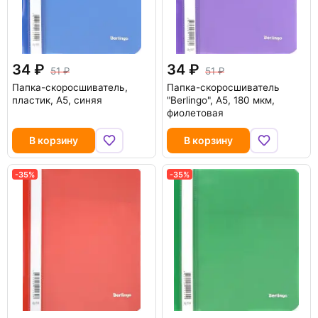
34
34
51
51
Папка-скоросшиватель,
Папка-скоросшиватель
пластик, А5, синяя
"Berlingo", А5, 180 мкм,
фиолетовая
В корзину
В корзину
-35%
-35%