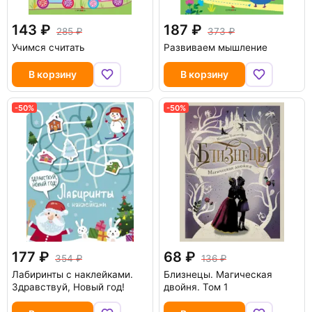
143
187
285
373
Учимся считать
Развиваем мышление
В корзину
В корзину
-50%
-50%
177
68
354
136
Лабиринты с наклейками.
Близнецы. Магическая
Здравствуй, Новый год!
двойня. Том 1