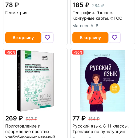
78
185
284
Геометрия
География. 9 класс.
Контурные карты. ФГОС
Матвеев А. В.
В корзину
В корзину
-50%
-50%
269
77
537
154
Приготовление и
Русский язык. 8-11 классы.
оформление простых
Тренажёр по пунктуации
хлебобулочных изделий.