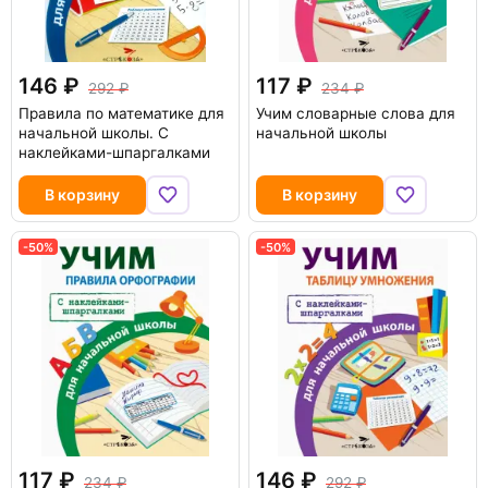
146
117
292
234
Правила по математике для
Учим словарные слова для
начальной школы. С
начальной школы
наклейками-шпаргалками
В корзину
В корзину
-50%
-50%
117
146
234
292