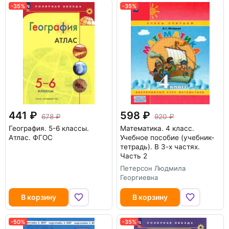
-35%
-35%
441
598
678
920
География. 5-6 классы.
Математика. 4 класс.
Атлас. ФГОС
Учебное пособие (учебник-
тетрадь). В 3-х частях.
Часть 2
Петерсон Людмила
Георгиевна
В корзину
В корзину
-50%
-35%