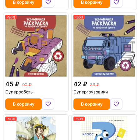
В корзину
В корзину
-50%
-50%
45
42
90
83
Суперроботы
Супергрузовики
В корзину
В корзину
-50%
-50%