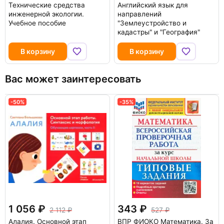
Технические средства
Английский язык для
инженерной экологии.
направлений
Учебное пособие
"Землеустройство и
кадастры" и "География"
В корзину
В корзину
Вас может заинтересовать
-50%
-35%
1 056
343
2 112
527
Алалия. Основной этап
ВПР ФИОКО Математика. За