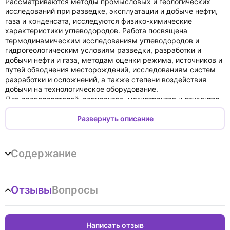
Рассматриваются методы промысловых и геологических
исследований при разведке, эксплуатации и добыче нефти,
газа и конденсата, исследуются физико-химические
характеристики углеводородов. Работа посвящена
термодинамическим исследованиям углеводородов и
гидрогеологическим условиям разведки, разработки и
добычи нефти и газа, методам оценки режима, источников и
путей обводнения месторождений, исследованиям систем
разработки и осложнений, а также степени воздействия
добычи на технологическое оборудование.
Для преподавателей, аспирантов, магистрантов и студентов,
обучающихся по дисциплинам «Геология и геохимия горючих
ископаемых», «Методы контроля разработки
Развернуть описание
месторождений нефти и газа», «Промысловые исследования
залежей нефти и газа с повышенными концентрациями
сероводорода», «Мониторинг разработки месторождений
Содержание
нефти и газа», «Основы промысловой геологии и разработки
месторождений нефти и газа», «Экология разведки,
эксплуатации, добычи и переработки нефти и газа», «Теории
и методы полевых геологических исследований»,
Отзывы
Вопросы
«Разработка нефтяных и газовых месторождений», а также
для работников ТЭК и производственных геолого-
разведочных предприятий.
Написать отзыв