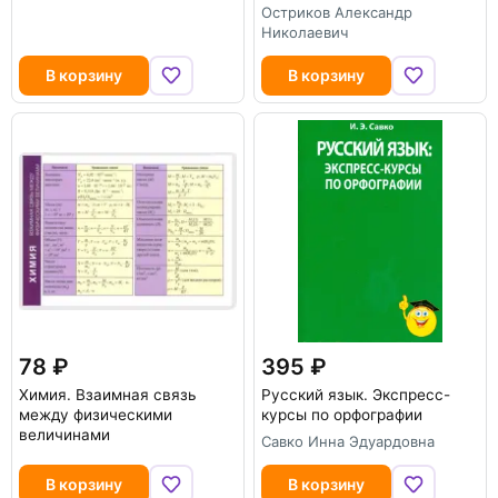
Остриков Александр
Николаевич
В корзину
В корзину
78
395
Химия. Взаимная связь
Русский язык. Экспресс-
между физическими
курсы по орфографии
величинами
Савко Инна Эдуардовна
В корзину
В корзину