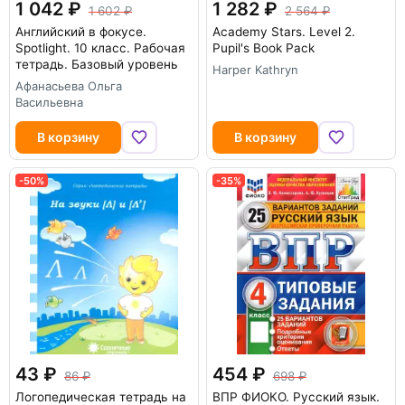
1 042
1 282
1 602
2 564
Английский в фокусе.
Academy Stars. Level 2.
Spotlight. 10 класс. Рабочая
Pupil's Book Pack
тетрадь. Базовый уровень
Harper Kathryn
Афанасьева Ольга
Васильевна
В корзину
В корзину
-50%
-35%
43
454
86
698
Логопедическая тетрадь на
ВПР ФИОКО. Русский язык.