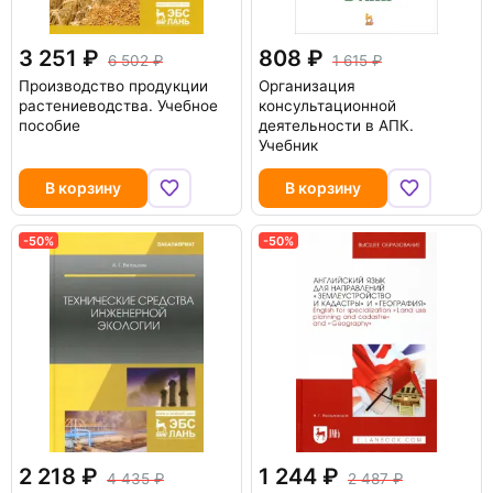
3 251
808
6 502
1 615
Производство продукции
Организация
растениеводства. Учебное
консультационной
пособие
деятельности в АПК.
Учебник
В корзину
В корзину
-50%
-50%
2 218
1 244
4 435
2 487