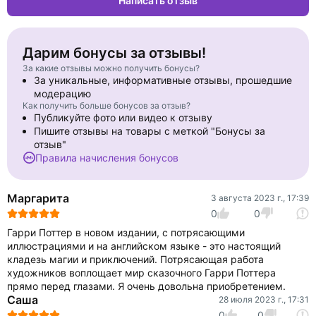
Написать отзыв
escaped mass-murderer and follower of Lord Voldemort, is on
the run - and they say he is coming after Harry. In his first ever
Divination class, Professor Trelawney sees an omen of death in
Harry's tea leaves … But perhaps most terrifying of all are the
Дарим бонусы за отзывы!
Dementors patrolling the school grounds, with their soul-sucking
За какие отзывы можно получить бонусы?
kiss.
За уникальные, информативные отзывы, прошедшие
These new editions of the classic and internationally bestselling,
модерацию
multi-award-winning series feature instantly pick-up-able new
Как получить больше бонусов за отзыв?
jackets by Jonny Duddle, with huge child appeal, to bring Harry
Публикуйте фото или видео к отзыву
Potter to the next generation of readers. It's time to PASS THE
Пишите отзывы на товары с меткой "Бонусы за
MAGIC ON …
отзыв"
Правила начисления бонусов
Маргарита
3 августа 2023 г., 17:39
0
0
Гарри Поттер в новом издании, с потрясающими
иллюстрациями и на английском языке - это настоящий
кладезь магии и приключений. Потрясающая работа
художников воплощает мир сказочного Гарри Поттера
прямо перед глазами. Я очень довольна приобретением.
Саша
28 июля 2023 г., 17:31
0
0