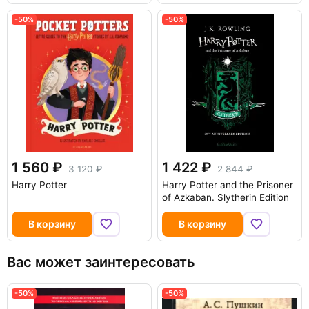
-50%
-50%
1 560
1 422
3 120
2 844
Harry Potter
Harry Potter and the Prisoner
of Azkaban. Slytherin Edition
В корзину
В корзину
Вас может заинтересовать
-50%
-50%