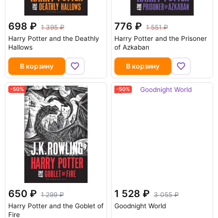
698
776
1 395
1 551
Harry Potter and the Deathly
Harry Potter and the Prisoner
Hallows
of Azkaban
В корзину
В корзину
-50%
-50%
650
1 528
1 299
3 055
Harry Potter and the Goblet of
Goodnight World
Fire