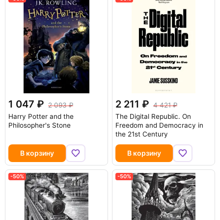
1 047
2 211
2 093
4 421
Harry Potter and the
The Digital Republic. On
Philosopher's Stone
Freedom and Democracy in
the 21st Century
В корзину
В корзину
-50%
-50%