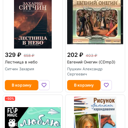
329
202
658
403
Лестница в небо
Евгений Онегин (CDmp3)
Ситчин Захария
Пушкин Александр
Сергеевич
В корзину
В корзину
-50%