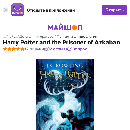
Открыть
Открыть в приложении
... /
... /
... /
Детская литература
/
Фантастика, мифология
Harry Potter and the Prisoner of Azkaban
(2 оценки)
2 отзыва
Вопрос