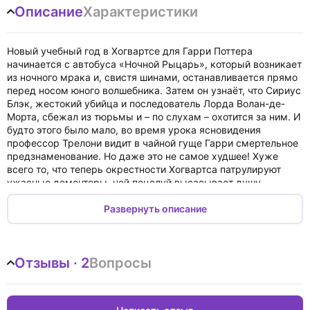
Описание
Характеристики
Новый учебный год в Хогвартсе для Гарри Поттера
начинается с автобуса «Ночной Рыцарь», который возникает
из ночного мрака и, свистя шинами, останавливается прямо
перед носом юного волшебника. Затем он узнаёт, что Сириус
Блэк, жестокий убийца и последователь Лорда Волан-де-
Морта, сбежал из тюрьмы и – по слухам – охотится за ним. И
будто этого было мало, во время урока ясновидения
профессор Трелони видит в чайной гуще Гарри смертельное
предзнаменование. Но даже это не самое худшее! Хуже
всего то, что теперь окрестности Хогвартса патрулируют
ужасные дементоры, чей поцелуй высасывает душу.
«Гарри Поттер и узник Азкабана», третий роман в культовом
книжном цикле Джоан Роулинг, станет волшебным подарком
Развернуть описание
для ценителей фэнтезийной литературы.
В 2004 году по книге снят одноимённый фильм.
Книга на английском языке.
Отзывы · 2
Вопросы
When the Knight Bus crashes through the darkness and
screeches to a halt in front of him, it's the start of another far
from ordinary year at Hogwarts for Harry Potter. Sirius Black,