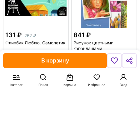
131
841
262
Флипбук Люблю. Самолетик
Рисунок цветными
карандашами
Хэммонд Ли
В корзину
В корзину
В корзину
-50%
Каталог
Поиск
Корзина
Избранное
Вход