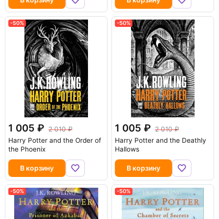
-50%
-50%
1 005
1 005
2 010
2 010
Harry Potter and the Order of
Harry Potter and the Deathly
the Phoenix
Hallows
В корзину
В корзину
-50%
-50%