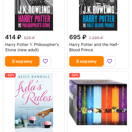
414
695
828
1 389
Harry Potter 1: Philosopher's
Harry Potter and the Half-
Stone (new adult)
Blood Prince
В корзину
В корзину
-50%
-50%