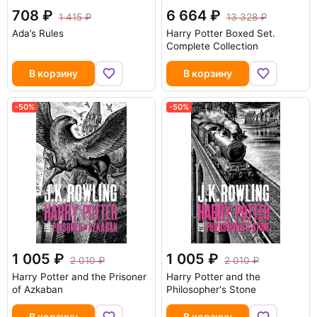
708
6 664
1 415
13 328
Ada’s Rules
Harry Potter Boxed Set.
Complete Collection
В корзину
В корзину
-50%
-50%
1 005
1 005
2 010
2 010
Harry Potter and the Prisoner
Harry Potter and the
of Azkaban
Philosopher's Stone
В корзину
В корзину