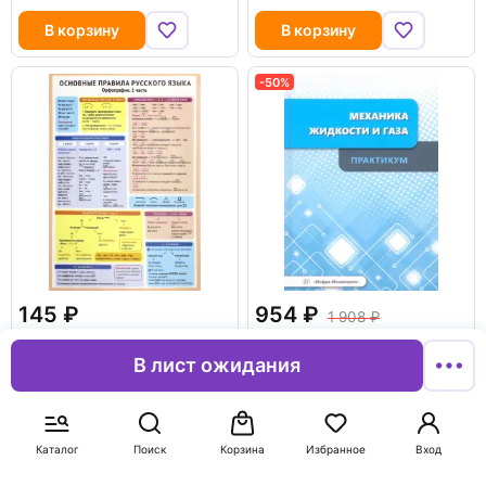
В корзину
В корзину
-50%
145
954
1 908
Основные правила русского
Механика жидкости и газа.
языка. Орфография. Часть 1
Практикум
В лист ожидания
Остриков Александр
Николаевич
В корзину
В корзину
Каталог
Поиск
Корзина
Избранное
Вход