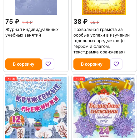
75
38
114
58
Журнал индивидуальных
Похвальная грамота за
учебных занятий
особые успехи в изучении
отдельных предметов (с
гербом и флагом,
текст,рамка оранжевая)
В корзину
В корзину
-50%
-50%