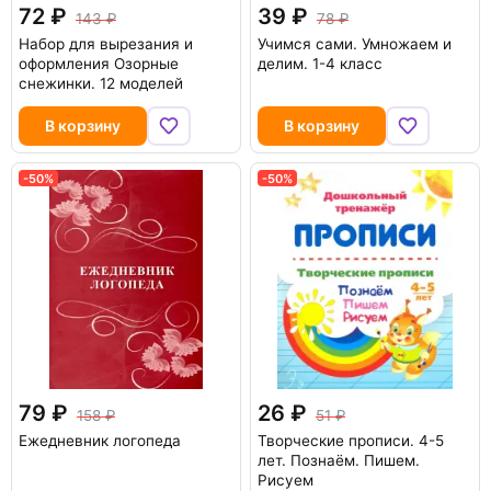
72
39
143
78
Набор для вырезания и
Учимся сами. Умножаем и
оформления Озорные
делим. 1-4 класс
снежинки. 12 моделей
В корзину
В корзину
-50%
-50%
79
26
158
51
Ежедневник логопеда
Творческие прописи. 4-5
лет. Познаём. Пишем.
Рисуем