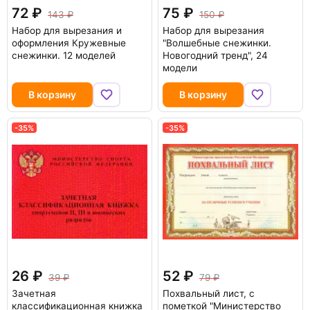
72
75
143
150
Набор для вырезания и
Набор для вырезания
оформления Кружевные
"Волшебные снежинки.
снежинки. 12 моделей
Новогодний тренд", 24
модели
В корзину
В корзину
-35%
-35%
26
52
39
79
Зачетная
Похвальный лист, с
классификационная книжка
пометкой "Министерство