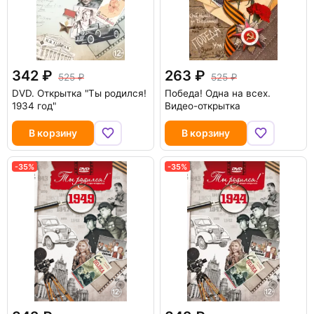
342
263
525
525
DVD.
Открытка "Ты родился!
Победа! Одна на всех.
1934 год"
Видео-открытка
В корзину
В корзину
-35%
-35%