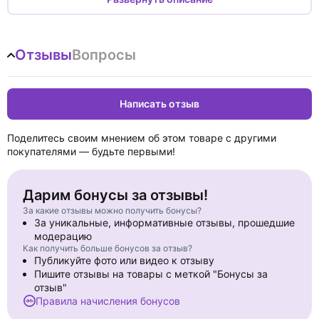
независимых государств.
В России новая конституция, флаг и гимн. Президент Ельцин,
стоящий на танке, — символ эпохи. Страна победившей
Отзывы
Вопросы
демократии распахивает двери первому "Макдональдсу".
Обваливает в десятки раз цены на важнейшие продукты. А
еще в это время можно было стрелять из танков по
парламенту. Наводнить рынок ценных бумаг удивительной
Написать отзыв
бумажкой — ваучером. Прилавки магазинов — диковинным
до сих пор иностранным алкоголем. Главным героем
телерекламы сделать Леню Голубкова.
Поделитесь своим мнением об этом товаре с другими
покупателями — будьте первыми!
Дарим бонусы за отзывы!
За какие отзывы можно получить бонусы?
За уникальные, информативные отзывы, прошедшие
модерацию
Как получить больше бонусов за отзыв?
Публикуйте фото или видео к отзыву
Пишите отзывы на товары с меткой "Бонусы за
отзыв"
Правила начисления бонусов