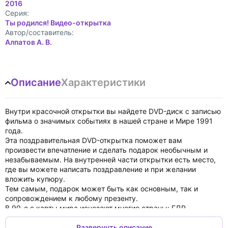
2016
Cерия:
Ты родился! Видео-открытка
Автор/составитель:
Алпатов А. В.
Описание
Характеристики
Внутри красочной открытки вы найдете DVD-диск с записью
фильма о значимых событиях в нашей стране и Мире 1991
года.
Эта поздравительная DVD-открытка поможет вам
произвести впечатление и сделать подарок необычным и
незабываемым. На внутренней части открытки есть место,
где вы можете написать поздравление и при желании
вложить купюру.
Тем самым, подарок может быть как основным, так и
сопровождением к любому презенту.
В 90-е с карты мира исчезают многие страны: ГДР,
Югославия, Чехословакия. Последним это десятилетие
становится и для Советского Союза. Вместо него теперь 15
Развернуть описание