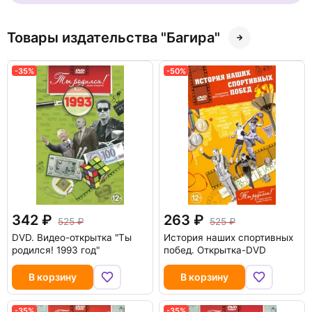
Товары издательства "Багира"
-35%
-50%
342
263
525
525
DVD.
Видео-открытка "Ты
История наших спортивных
родился! 1993 год"
побед. Открытка-DVD
В корзину
В корзину
-35%
-35%