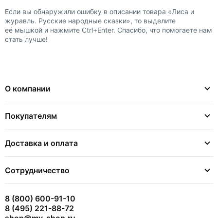
Вас может заинтересовать
-50%
-50%
226
59
452
118
Развивающий плакат-игра
Подарки Деда Мороза.
"Домашние животные"
Книжка с заданиями
Степанов Владимир
Александрович
В корзину
В корзину
-50%
-50%