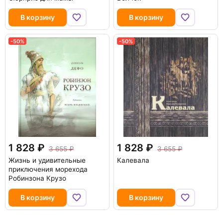
В корзину
В корзину
-50%
-50%
1 828
1 828
3 655
3 655
Жизнь и удивительные
Калевала
приключения морехода
Робинзона Крузо
В корзину
В корзину