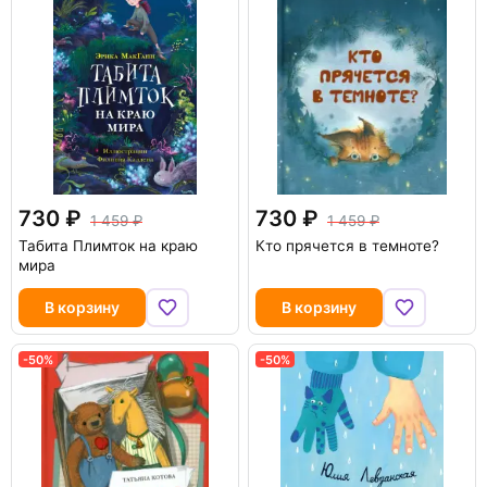
730
730
1 459
1 459
Табита Плимток на краю
Кто прячется в темноте?
мира
В корзину
В корзину
-50%
-50%