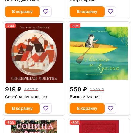
Новогодний гусь
Пётр Первый
В корзину
В корзину
-50%
-50%
919
550
1 837
1 099
Серебряная монетка
Вилко и Азалия
В корзину
В корзину
-50%
-50%