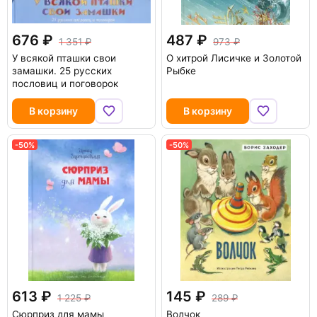
676
487
1 351
973
У всякой пташки свои
О хитрой Лисичке и Золотой
замашки. 25 русских
Рыбке
пословиц и поговорок
В корзину
В корзину
-50%
-50%
613
145
1 225
289
Сюрприз для мамы
Волчок