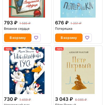
793
676
1 585
1 351
Вязаное сердце
Потеряшка
В корзину
В корзину
-50%
-50%
730
3 043
1 459
6 085