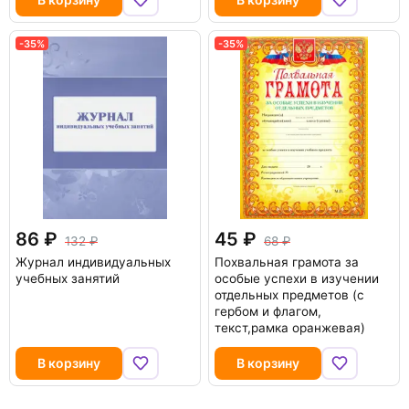
-35%
-35%
86
45
132
68
Журнал индивидуальных
Похвальная грамота за
учебных занятий
особые успехи в изучении
отдельных предметов (с
гербом и флагом,
текст,рамка оранжевая)
В корзину
В корзину