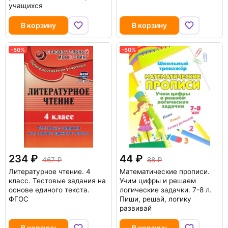
учащихся
В корзину
В корзину
-50%
-50%
234
44
467
88
Литературное чтение. 4
Математические прописи.
класс. Тестовые задания на
Учим цифры и решаем
основе единого текста.
логические задачки. 7-8 л.
ФГОС
Пиши, решай, логику
развивай
В корзину
В корзину