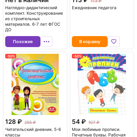
Нет в наличии
113
173
Наглядно-дидактический
Ежедневник педагога
комплект. Конструирование
из строительных
материалов. 6-7 лет ФГОС
ДО
Похожие
В корзину
-50%
-50%
128
54
255
107
Читательский дневник. 5-6
Мои любимые прописи.
классы
Печатные буквы. Рабочая