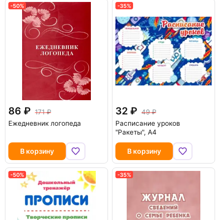
-50%
-35%
86
32
171
49
Ежедневник логопеда
Расписание уроков
"Ракеты", А4
В корзину
В корзину
-50%
-35%