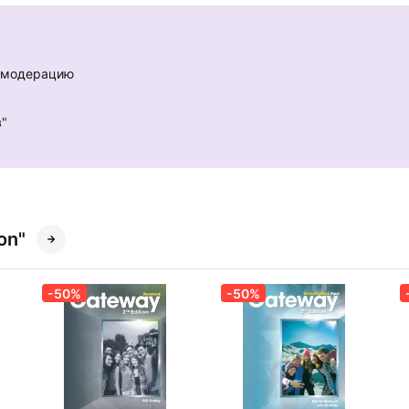
е модерацию
в"
on"
-50%
-50%