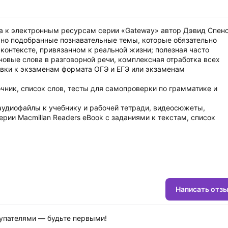
упа к электронным ресурсам серии «Gateway» автор Дэвид Спен
но подобранные познавательные темы, которые обязательно
контексте, привязанном к реальной жизни; полезная часто
новые слова в разговорной речи, комплексная отработка всех
вки к экзаменам формата ОГЭ и ЕГЭ или экзаменам
чник, список слов, тесты для самопроверки по грамматике и
 аудиофайлы к учебнику и рабочей тетради, видеосюжеты,
ерии Macmillan Readers eBook с заданиями к текстам, список
18 месяцев с момента активации кода.
Написать отз
купателями — будьте первыми!