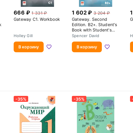
666
1 602
1
1 331
3 204
Gateway C1. Workbook
Gateway. Second
G
k
Edition. B2+. Student's
Book with Student's
Resource Centre
Holley Gill
Spencer David
H
В корзину
В корзину
-35%
-35%