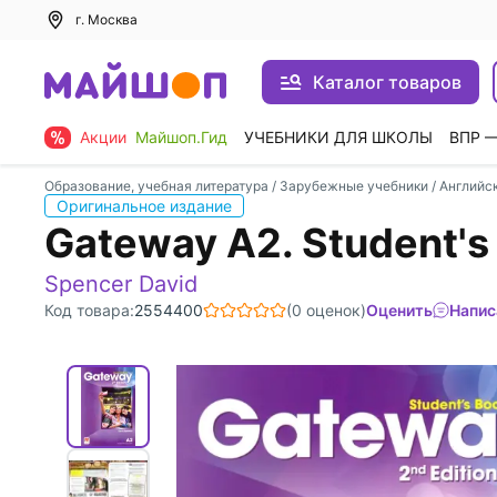
г. Москва
Каталог товаров
Акции
Майшоп.Гид
УЧЕБНИКИ ДЛЯ ШКОЛЫ
ВПР 
Образование, учебная литература
/
Зарубежные учебники
/
Английс
Оригинальное издание
Gateway A2. Student's
Spencer David
Код товара:
2554400
(0 оценок)
Оценить
Напис