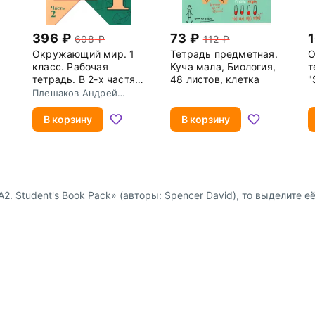
396
73
608
112
Окружающий мир. 1
Тетрадь предметная.
О
класс. Рабочая
Куча мала, Биология,
т
тетрадь. В 2-х частях.
48 листов, клетка
"
Часть 2. ФГОС
п
Плешаков Андрей
Анатольевич
м
3
В корзину
В корзину
. Student's Book Pack» (авторы: Spencer David), то выделите её
Доставка и оплата
Сотрудниче
 физ. лиц
Пункты выдачи заказов и
Предложение 