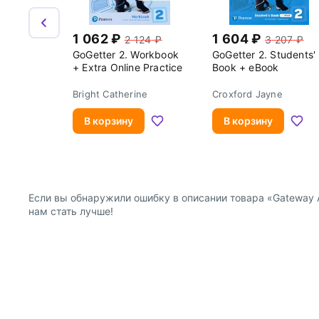
1 062
1 604
2 124
3 207
GoGetter 2. Workbook
GoGetter 2. Students'
+ Extra Online Practice
Book + eBook
Bright Catherine
Croxford Jayne
В корзину
В корзину
Если вы обнаружили ошибку в описании товара «Gateway A2
нам стать лучше!
О компании
Покупателям
Информация о продавце
Публичная оферта для