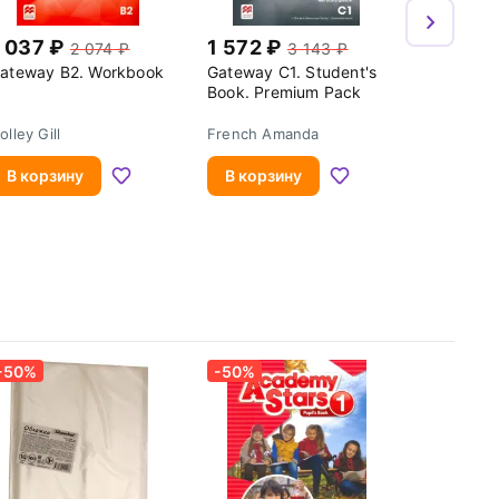
 037
1 572
2 074
3 143
ateway B2. Workbook
Gateway C1. Student's
Book. Premium Pack
olley Gill
French Amanda
В корзину
В корзину
-50%
-50%