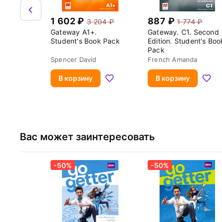
1 602
887
3 204
1 774
Gateway A1+.
Gateway. C1. Second
Student's Book Pack
Edition. Student's Boo
Pack
Spencer David
French Amanda
В корзину
В корзину
Вас может заинтересовать
-50%
-50%