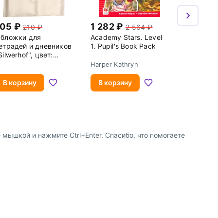
105
1 282
210
2 564
бложки для
Academy Stars. Level
етрадей и дневников
1. Pupil's Book Pack
Silwerhof", цвет:
розрачный, 210x345
Harper Kathryn
м, 10 штук, арт.
82164
В корзину
В корзину
 мышкой и нажмите Ctrl+Enter. Спасибо, что помогаете
8 (800) 600-91-10
ство
8 (495) 221-88-72
сотрудничества
shop@my-shop.ru