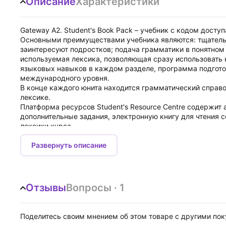
Описание
Характеристики
Gateway A2. Student's Book Pack – учебник с кодом дост
Основными преимуществами учебника являются: тщатель
заинтересуют подростков; подача грамматики в понятном 
используемая лексика, позволяющая сразу использовать 
языковых навыков в каждом разделе, программа подгото
международного уровня.
В конце каждого юнита находится грамматический справо
лексике.
Платформа ресурсов Student's Resource Centre содержит
дополнительные задания, электронную книгу для чтения с
лексики курса.
Доступ к электронным ресурсам действителен в течение 
Развернуть описание
Отзывы
Вопросы · 1
Поделитесь своим мнением об этом товаре с другими по