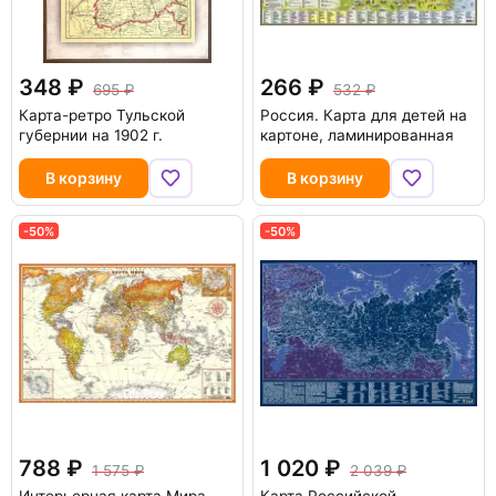
348
266
695
532
Карта-ретро Тульской
Россия. Карта для детей на
губернии на 1902 г.
картоне, ламинированная
В корзину
В корзину
-50%
-50%
788
1 020
1 575
2 039