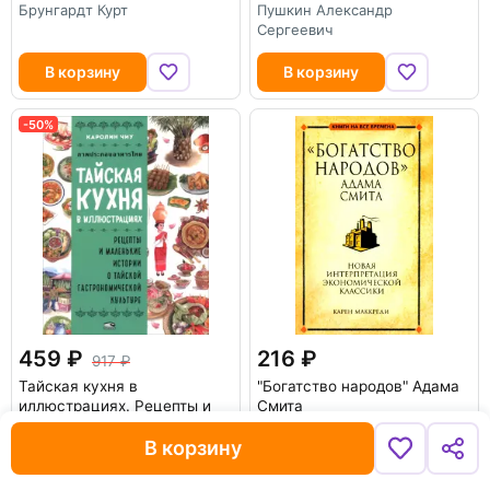
Брунгардт Курт
Пушкин Александр
Сергеевич
В корзину
В корзину
-50%
459
216
917
Тайская кухня в
"Богатство народов" Адама
иллюстрациях. Рецепты и
Смита
маленькие истории о
Маккреди Карен
тайской гастрономической
В корзину
культуре