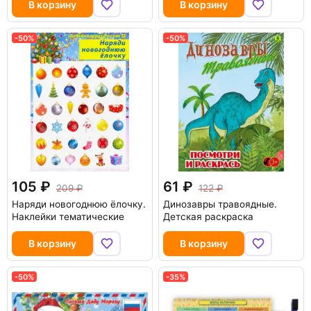
В корзину
В корзину
-50%
-50%
105
61
209
122
Наряди новогоднюю ёлочку.
Динозавры травоядные.
Наклейки тематические
Детская раскраска
В корзину
В корзину
-50%
-35%