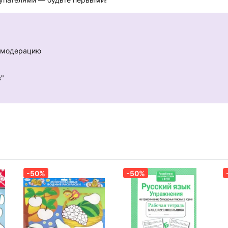
е модерацию
в"
-50%
-50%