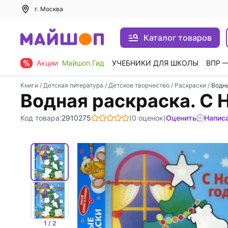
г. Москва
Каталог товаров
Акции
Майшоп.Гид
УЧЕБНИКИ ДЛЯ ШКОЛЫ
ВПР 
Книги
/
Детская литература
/
Детское творчество
/
Раскраски
/
Водн
Водная раскраска. С 
Код товара:
2910275
(0 оценок)
Оценить
Напис
1 / 2