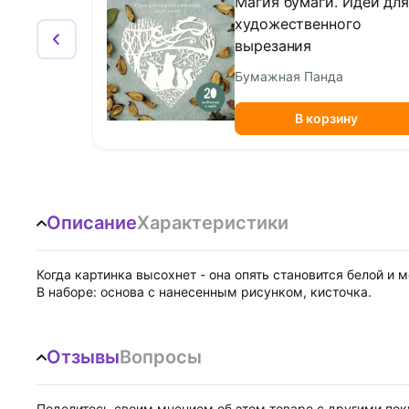
Магия бумаги. Идеи дл
художественного
вырезания
Бумажная Панда
В корзину
Описание
Характеристики
Когда картинка высохнет - она опять становится белой и 
В наборе: основа с нанесенным рисунком, кисточка.
Отзывы
Вопросы
Поделитесь своим мнением об этом товаре с другими по