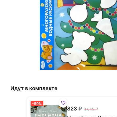
Идут в комплекте
-50%
823
1 645