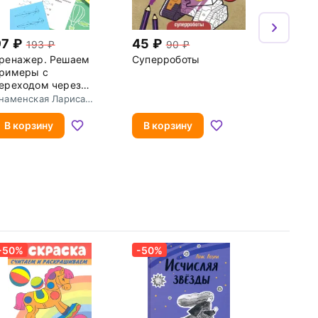
97
45
193
90
ренажер. Решаем
Суперроботы
римеры с
ереходом через
есяток. Рабочая
наменская Лариса
етрадь для
оминична
ачальной школы
В корзину
В корзину
-50%
-50%