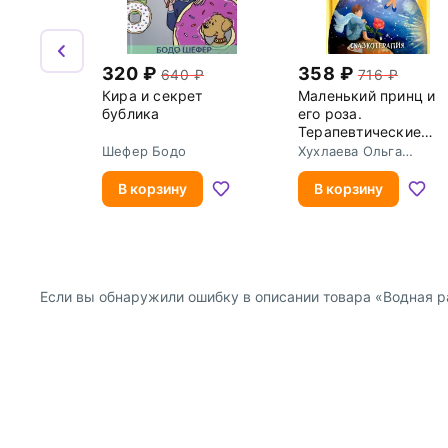
320
358
640
716
Кира и секрет
Маленький принц и
бублика
его роза.
Терапевтические
сказки
Шефер Бодо
Хухлаева Ольга
Владимировна
В корзину
В корзину
Если вы обнаружили ошибку в описании товара «Водная ра
О компании
Покупателям
Информация о продавце
Публичная оферта для