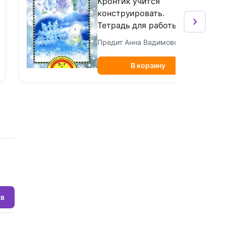
Кронтик учится
конструировать.
Тетрадь для работы
взрослых с детьми.
Предит Анна Вадимовна
Учебное пособие. ФГОС
В корзину
ыв