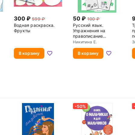
300
50
599
100
Водная раскраска.
Русский язык.
Т
Фрукты
Упражнения на
п
правописание
п
безударных гласных в
д
Никитина Е.
З
корне. Рабочая
т
Ф
тетрадь
н
В корзину
В корзину
-50%