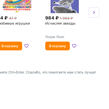
24
984
47
1 968
юбимые игрушки
Исчисляя звезды
Лоури Лоис
В корзину
В корзину
е Ctrl+Enter. Спасибо, что помогаете нам стать лучше!
8 (800) 600-91-10
ство
8 (495) 221-88-72
сотрудничества
shop@my-shop.ru