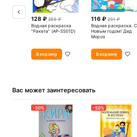
128
116
255
231
Водная раскраска
Водная раскраска. С
"Ракета" (AP-SS01D)
Новым годом! Дед
Мороз
В корзину
В корзину
Вас может заинтересовать
-50%
-50%