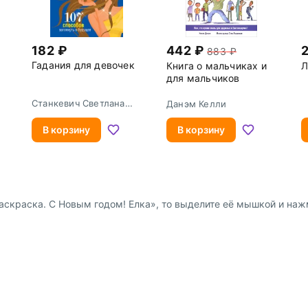
182
442
883
Гадания для девочек
Книга о мальчиках и
Л
для мальчиков
Станкевич Светлана
Данэм Келли
Анатольевна
В корзину
В корзину
скраска. С Новым годом! Елка», то выделите её мышкой и нажмит
Доставка и оплата
Сотрудниче
 физ. лиц
Пункты выдачи заказов и
Предложение 