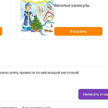
я
Веселые каникулы
В корзину
можно опять провести по ней мокрой кисточкой!
Написать отз
купателями — будьте первыми!