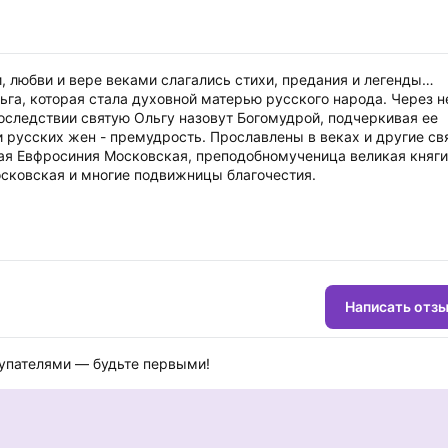
, любви и вере веками слагались стихи, предания и легенды…
ьга, которая стала духовной матерью русского народа. Через н
следствии святую Ольгу назовут Богомудрой, подчеркивая ее
и русских жен - премудрость. Прославлены в веках и другие св
ная Евфросиния Московская, преподобномученица великая княг
осковская и многие подвижницы благочестия.
Написать отз
купателями — будьте первыми!