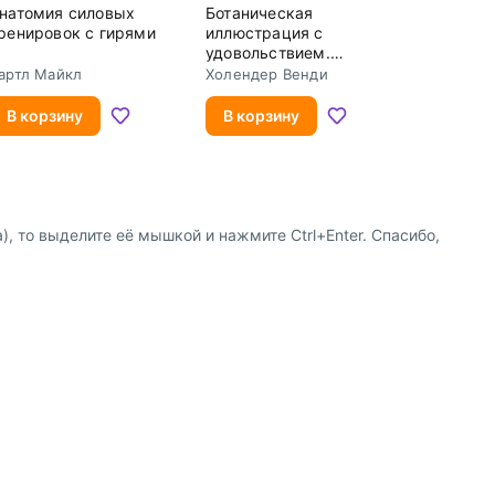
натомия силовых
Ботаническая
ренировок с гирями
иллюстрация с
удовольствием.
Пошаговое
артл Майкл
Холендер Венди
руководство по
изображению цветов,
В корзину
В корзину
листьев
, то выделите её мышкой и нажмите Ctrl+Enter. Спасибо,
8 (800) 600-91-10
ство
8 (495) 221-88-72
сотрудничества
shop@my-shop.ru
 программа