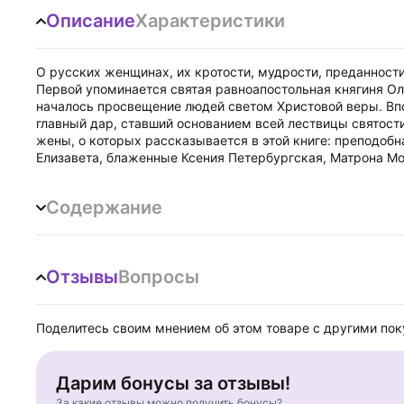
Описание
Характеристики
О русских женщинах, их кротости, мудрости, преданности
Первой упоминается святая равноапостольная княгиня Ол
началось просвещение людей светом Христовой веры. Впо
главный дар, ставший основанием всей лествицы святост
жены, о которых рассказывается в этой книге: преподоб
Елизавета, блаженные Ксения Петербургская, Матрона М
Содержание
Отзывы
Вопросы
Поделитесь своим мнением об этом товаре с другими по
Дарим бонусы за отзывы!
За какие отзывы можно получить бонусы?