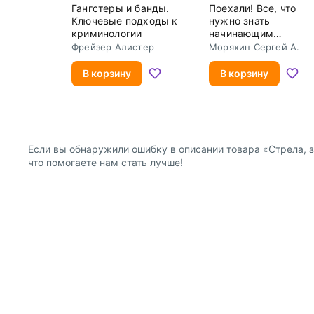
Гангстеры и банды.
Поехали! Все, что
Ключевые подходы к
нужно знать
криминологии
начинающим
водителям
Фрейзер Алистер
Моряхин Сергей А.
В корзину
В корзину
Если вы обнаружили ошибку в описании товара «Стрела, з
что помогаете нам стать лучше!
О компании
Покупателям
Информация о продавце
Публичная оферта для
Политика конфиденциальности
Публичная оферта для
Как с нами связаться
Правила продажи
Прочие вопросы
Оформление заказа