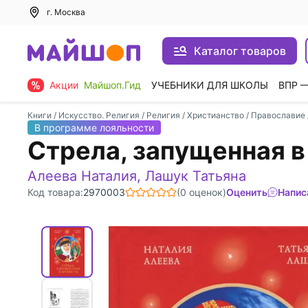
г. Москва
Каталог товаров
Акции
Майшоп.Гид
УЧЕБНИКИ ДЛЯ ШКОЛЫ
ВПР 
Книги
/
Искусство. Религия
/
Религия
/
Христианство
/
Православие
В программе лояльности
Стрела, запущенная в
Алеева Наталия
,
Лашук Татьяна
Код товара:
2970003
(0 оценок)
Оценить
Напис