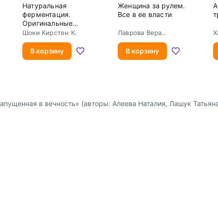
Натуральная
Женщина за рулем.
А
ферментация.
Все в ее власти
т
Оригинальные
авторские рецепты
Шоки Кирстен К.
Лаврова Вера
Х
квашения 64 овощей
Федоровна
и фруктов
В корзину
В корзину
апущенная в вечность» (авторы: Алеева Наталия, Лашук Татьяна)
Доставка и оплата
Сотрудниче
 физ. лиц
Пункты выдачи заказов и
Предложение 
курьерские службы
 юр. лиц
Партнёрская
Способы оплаты