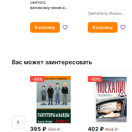
святого
великомученика
Евстафия Плакиды
Святитель Иоанн
Златоуст
В корзину
В корзину
Вас может заинтересовать
-50%
-50%
395
402
790
804