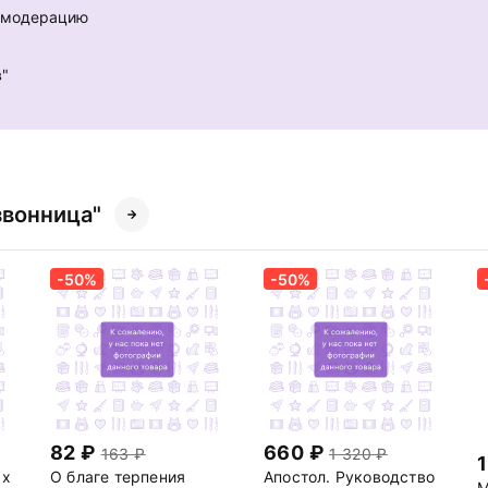
е модерацию
в"
звонница"
-50%
-50%
82
660
163
1 320
ах
О благе терпения
Апостол. Руководство
М