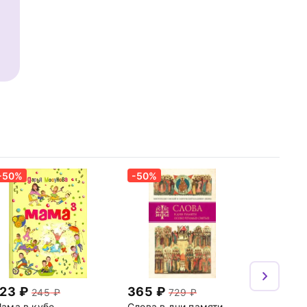
-50%
-50%
123
365
245
729
ама в кубе
Слова в дни памяти