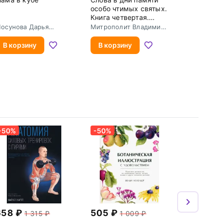
особо чтимых святых.
Книга четвертая.
Август
осунова Дарья
Митрополит Владимир
лександровна
(Иким)
В корзину
В корзину
-50%
-50%
658
505
1 315
1 009