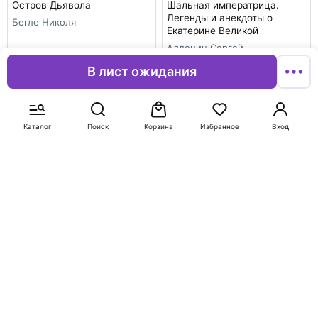
Остров Дьявола
Шальная императрица.
Легенды и анекдоты о
Бегле Николя
Екатерине Великой
Алдонин Сергей
В лист ожидания
В корзину
В корзину
-50%
-50%
Каталог
Поиск
Корзина
Избранное
Вход
415
1 441
829
2 881
Карьера менеджера
Нашествие
Якокка Ли
Казменко Сергей Вадимович