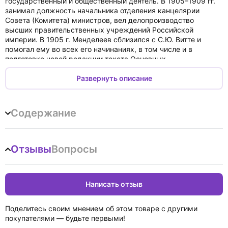
государственный и общественный деятель. В 1905–1909 гг.
занимал должность начальника отделения канцелярии
Совета (Комитета) министров, вел делопроизводство
высших правительственных учреждений Российской
империи. В 1905 г. Менделеев сблизился с С.Ю. Витте и
помогал ему во всех его начинаниях, в том числе и в
подготовке новой редакции текста Основных
государственных законов. В мемуарах описываются
настроения бюрократических кругов в 1905–1906 гг.,
Развернуть описание
процессы принятия решений, стиль работы высших
государственных учреждений, бытовые подробности из
жизни С.Ю. Витте, приводятся многочисленные его
Содержание
высказывания. Издание предназначено как для
специалистов, так и для всех интересующихся историей
России.
Отзывы
Вопросы
Написать отзыв
Поделитесь своим мнением об этом товаре с другими
покупателями — будьте первыми!