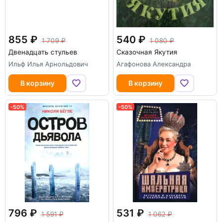
855
540
1 709
1 080
Двенадцать стульев
Сказочная Якутия
Ильф Илья Арнольдович
Агафонова Александра
В корзину
В корзину
-50%
-50%
796
531
1 591
1 062