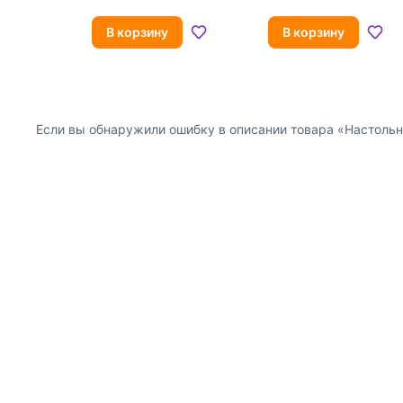
В корзину
В корзину
Если вы обнаружили ошибку в описании товара «Настольна
О компании
Покупателям
Информация о продавце
Публичная оферта для
Политика конфиденциальности
Публичная оферта для
Как с нами связаться
Правила продажи
Прочие вопросы
Оформление заказа
Возврат товаров
Скидки