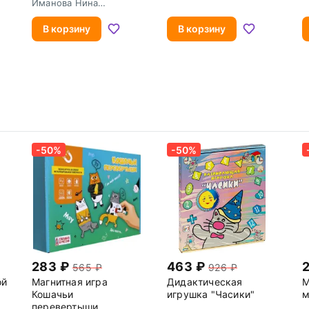
Иманова Нина
Михайловна
В корзину
В корзину
-50%
-50%
283
463
565
926
ой
Магнитная игра
Дидактическая
М
Кошачьи
игрушка "Часики"
м
перевертыши