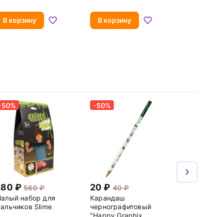
уровень
В корзину
В корзину
-50%
-50%
280
20
560
40
алый набор для
Карандаш
альчиков Slime
чернографитовый
"Happy Graphix.