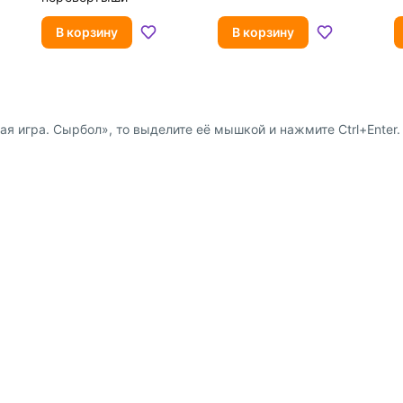
В корзину
В корзину
я игра. Сырбол», то выделите её мышкой и нажмите Ctrl+Enter. 
Доставка и оплата
Сотрудниче
 физ. лиц
Пункты выдачи заказов и
Предложение 
курьерские службы
 юр. лиц
Партнёрская
Способы оплаты