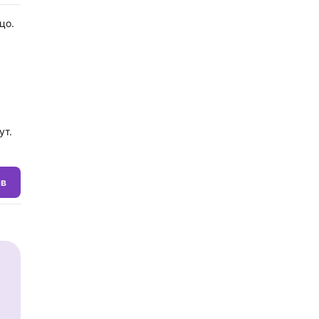
цо.
ут.
ыв