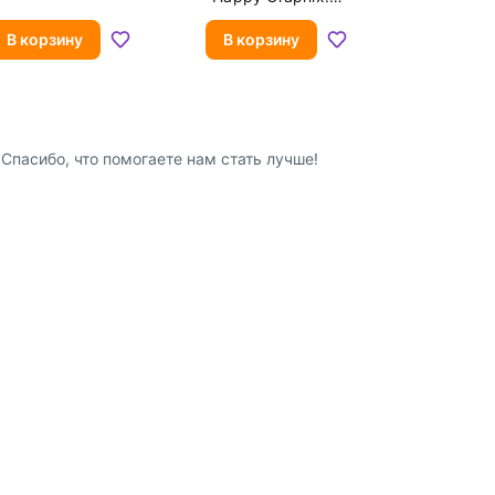
Панды", НВ
В корзину
В корзину
Спасибо, что помогаете нам стать лучше!
8 (800) 600-91-10
ство
8 (495) 221-88-72
сотрудничества
shop@my-shop.ru
 программа