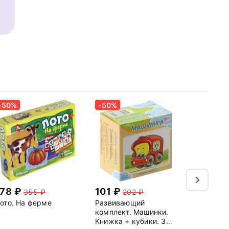
-50%
-50%
178
101
355
202
ото. На ферме
Развивающий
комплект. Машинки.
Книжка + кубики. 3