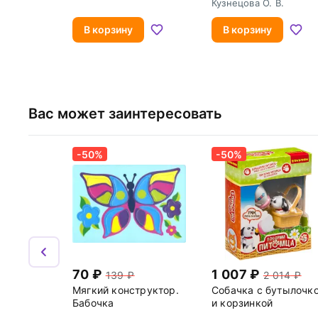
Кузнецова О. В.
В корзину
В корзину
Вас может заинтересовать
-50%
-50%
70
1 007
139
2 014
Мягкий конструктор.
Собачка с бутылочк
Бабочка
и корзинкой