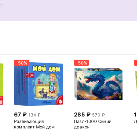
в"
-50%
-50%
67
285
134
570
Развивающий
Пазл-1000 Синий
Л
комплект Мой дом
дракон