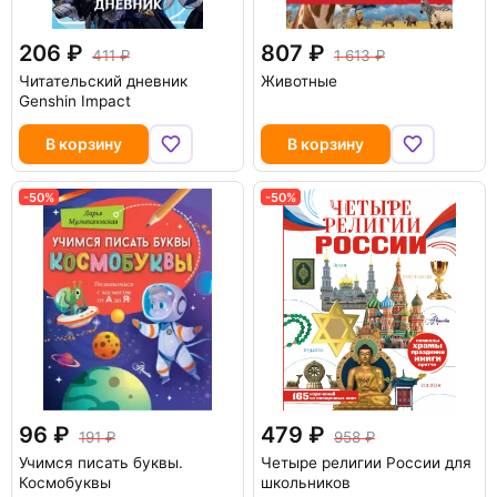
206
807
411
1 613
Читательский дневник
Животные
Genshin Impact
В корзину
В корзину
-50%
-50%
96
479
191
958
Учимся писать буквы.
Четыре религии России для
Космобуквы
школьников