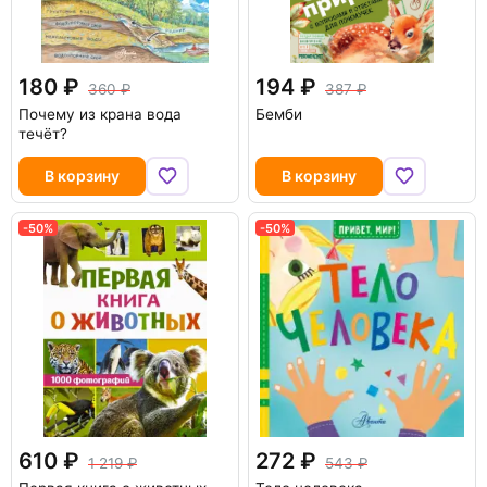
180
194
360
387
Почему из крана вода
Бемби
течёт?
В корзину
В корзину
-50%
-50%
610
272
1 219
543