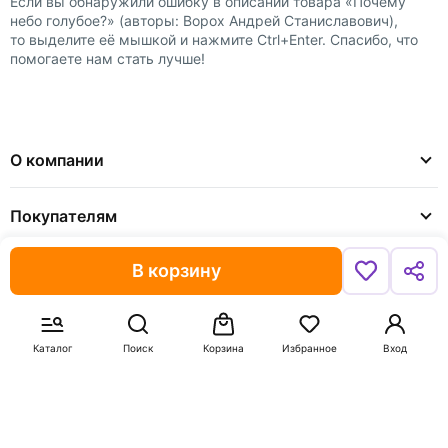
Если вы обнаружили ошибку в описании товара «Почему
небо голубое?» (авторы: Ворох Андрей Станиславович),
то выделите её мышкой и нажмите Ctrl+Enter. Спасибо, что
помогаете нам стать лучше!
О компании
Покупателям
В корзину
Доставка и оплата
Сотрудничество
Каталог
Поиск
Корзина
Избранное
Вход
8 (800) 600-91-10
8 (495) 221-88-72
shop@my-shop.ru