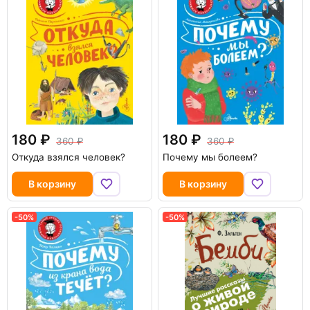
180
180
360
360
Откуда взялся человек?
Почему мы болеем?
В корзину
В корзину
-50%
-50%