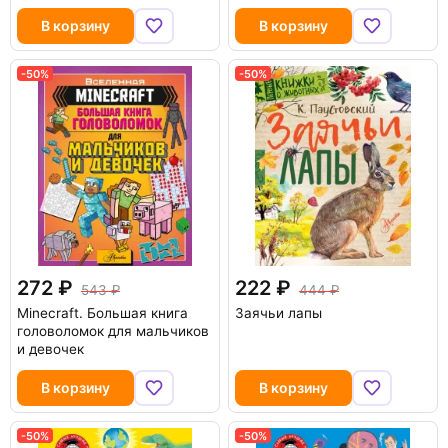
В корзину
В корзину
-50%
-50%
272
222
543
444
Minecraft. Большая книга
Заячьи лапы
головоломок для мальчиков
и девочек
В корзину
В корзину
-50%
-50%