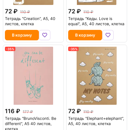
72
72
110
110
Тетрадь "Creation", А5, 40
Тетрадь "Кеды. Love is
листов, клетка
equal", А5, 40 листов, клетка
В корзину
В корзину
-35%
-35%
116
72
177
110
Тетрадь "BrunoVisconti. Be
Тетрадь "Elephant+elephant",
different", А5 40 листов,
А5, 40 листов, клетка
клетка