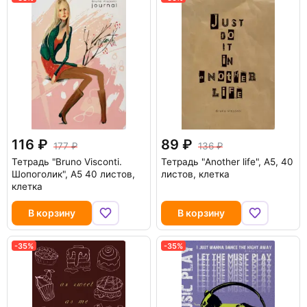
116
89
177
136
Тетрадь "Bruno Visconti.
Тетрадь "Another life", А5, 40
Шопоголик", А5 40 листов,
листов, клетка
клетка
В корзину
В корзину
-35%
-35%