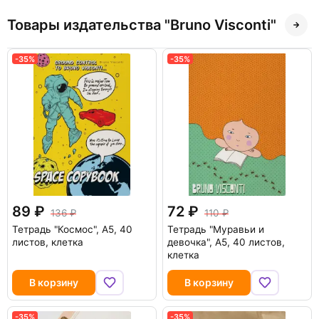
Товары издательства "Bruno Visconti"
-35%
-35%
89
72
136
110
Тетрадь "Космос", А5, 40
Тетрадь "Муравьи и
листов, клетка
девочка", А5, 40 листов,
клетка
В корзину
В корзину
-35%
-35%