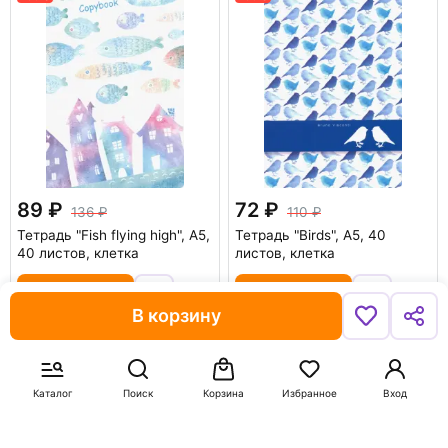
89
72
136
110
Тетрадь "Fish flying high", А5,
Тетрадь "Birds", А5, 40
40 листов, клетка
листов, клетка
В корзину
В корзину
В корзину
-50%
-35%
Каталог
Поиск
Корзина
Избранное
Вход