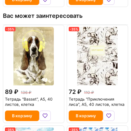
Вас может заинтересовать
-35%
-35%
89
72
136
110
Тетрадь "Basset", А5, 40
Тетрадь "Приключения
листов, клетка
лиса", А5, 40 листов, клетка
В корзину
В корзину
-35%
-35%