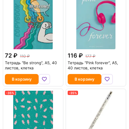
72
116
110
177
Тетрадь "Be strong", А5, 40
Тетрадь "Pink forever", А5,
листов, клетка
40 листов, клетка
В корзину
В корзину
-35%
-35%