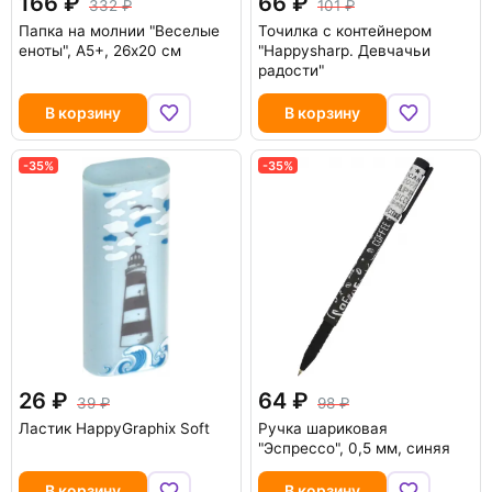
166
66
332
101
Папка на молнии "Веселые
Точилка с контейнером
еноты", А5+, 26x20 см
"Happysharp. Девчачьи
радости"
В корзину
В корзину
-35%
-35%
26
64
39
98
Ластик HappyGraphix Soft
Ручка шариковая
"Эспрессо", 0,5 мм, синяя
В корзину
В корзину