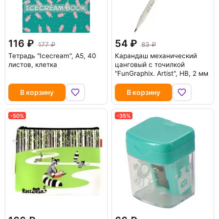
116
54
177
83
Тетрадь "Icecream", А5, 40
Карандаш механический
листов, клетка
цанговый с точилкой
"FunGraphix. Artist", HB, 2 мм
В корзину
В корзину
-50%
-35%