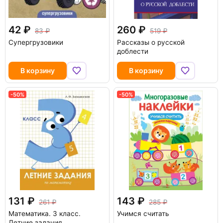
42
260
83
519
Супергрузовики
Рассказы о русской
доблести
В корзину
В корзину
-50%
-50%
131
143
261
285
Математика. 3 класс.
Учимся считать
Летние задания