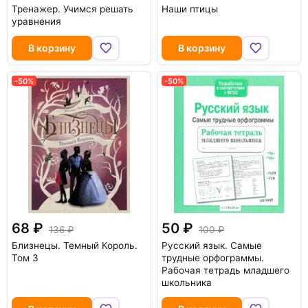
Тренажер. Учимся решать
Наши птицы
уравнения
В корзину
В корзину
-50%
-50%
68
50
136
100
Близнецы. Темный Король.
Русский язык. Самые
Том 3
трудные орфограммы.
Рабочая тетрадь младшего
школьника