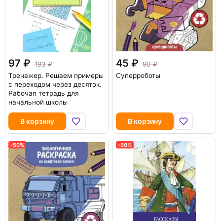
97
45
193
90
Тренажер. Решаем примеры
Суперроботы
с переходом через десяток.
Рабочая тетрадь для
начальной школы
В корзину
В корзину
-50%
-50%