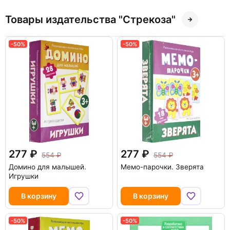
Товары издательства "Стрекоза"
-50%
-50%
277
277
554
554
Домино для малышей.
Мемо-парочки. Зверята
Игрушки
В корзину
В корзину
-50%
-50%