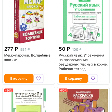
277
50
554
100
Мемо-парочки. Волшебные
Русский язык. Упражнения
зонтики
на правописание
безударных гласных в корне.
Рабочая тетрадь
В корзину
В корзину
-50%
-50%