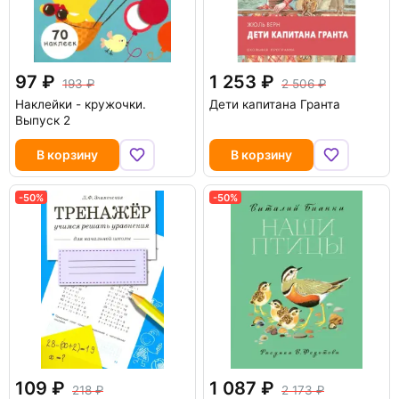
97
1 253
193
2 506
Наклейки - кружочки.
Дети капитана Гранта
Выпуск 2
В корзину
В корзину
-50%
-50%
109
1 087
218
2 173