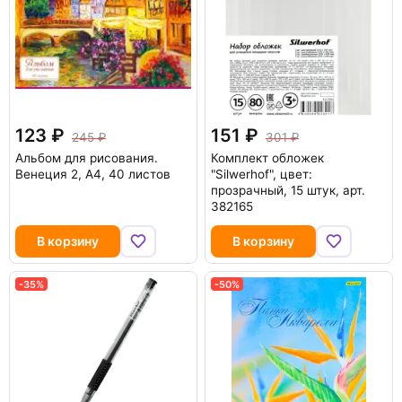
123
151
245
301
Альбом для рисования.
Комплект обложек
Венеция 2, А4, 40 листов
"Silwerhof", цвет:
прозрачный, 15 штук, арт.
382165
В корзину
В корзину
-35%
-50%