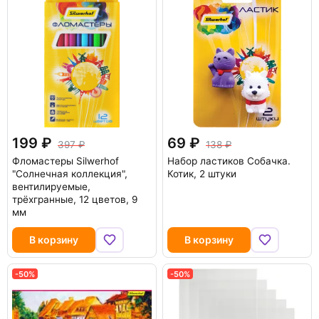
199
69
397
138
Фломастеры Silwerhof
Набор ластиков Собачка.
"Солнечная коллекция",
Котик, 2 штуки
вентилируемые,
трёхгранные, 12 цветов, 9
мм
В корзину
В корзину
-50%
-50%