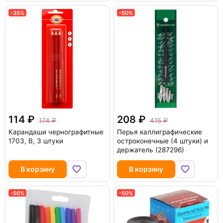
-35%
-50%
114
208
174
415
Карандаши чернографитные
Перья каллиграфические
1703, B, 3 штуки
остроконечные (4 штуки) и
держатель (287296)
В корзину
В корзину
-50%
-50%