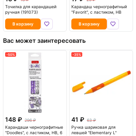
Точилка для карандашей
Карандаш чернографитный
ручная (191073)
"Favorit", с ластиком, HB
В корзину
В корзину
Вас может заинтересовать
-50%
-35%
148
41
296
63
Карандаши чернографитные
Ручка шариковая для
"Doodles", с ластиком, НВ, 6
левшей "Elementary L"