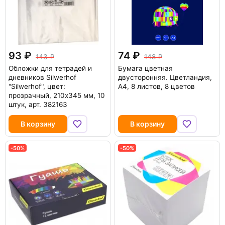
93
74
143
148
Обложки для тетрадей и
Бумага цветная
дневников Silwerhof
двусторонняя. Цветландия,
"Silwerhof", цвет:
А4, 8 листов, 8 цветов
прозрачный, 210x345 мм, 10
штук, арт. 382163
В корзину
В корзину
-50%
-50%