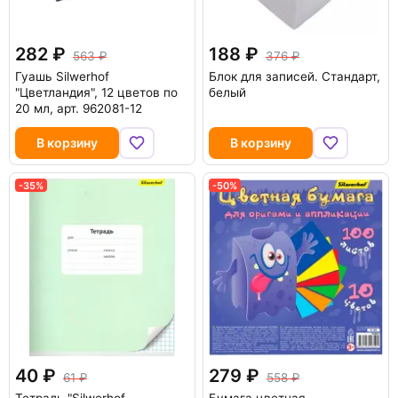
282
188
563
376
Гуашь Silwerhof
Блок для записей. Стандарт,
"Цветландия", 12 цветов по
белый
20 мл, арт. 962081-12
В корзину
В корзину
-35%
-50%
40
279
61
558