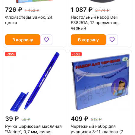
726
1 087
1 452
2 174
Фломастеры Замок, 24
Настольный набор Deli
цвета
E38251A, 17 предметов,
черный
В корзину
В корзину
-35%
-50%
39
409
59
818
Ручка шариковая масляная
Чертежный набор для
"Marine", 0,7 мм, синяя
учащихся 3-11 классов (7