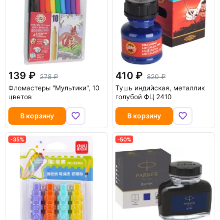
139
410
278
820
Фломастеры "Мультики", 10
Тушь индийская, металлик
цветов
голубой ФЦ 2410
В корзину
В корзину
-35%
-50%