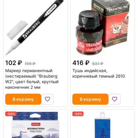
102
416
156
831
Маркер перманентный
Тушь индийская,
(нестираемый) "Brauberg
коричневый темный 2610
W2", цвет белый, круглый
наконечник 2 мм
В корзину
В корзину
-50%
-50%