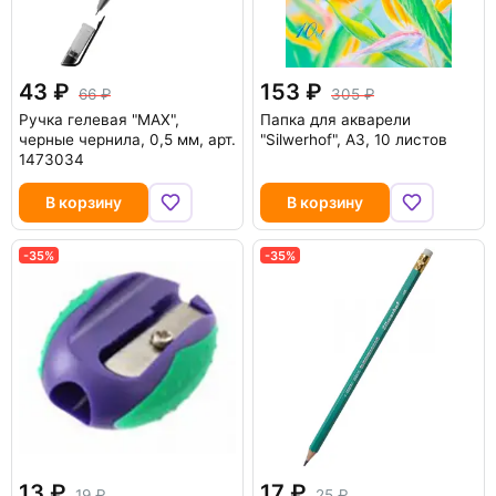
43
153
66
305
Ручка гелевая "MAX",
Папка для акварели
черные чернила, 0,5 мм, арт.
"Silwerhof", А3, 10 листов
1473034
В корзину
В корзину
-35%
-35%
13
17
19
25