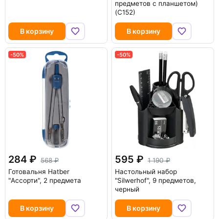
предметов с планшетом)
(С152)
В корзину
В корзину
-50%
-50%
284
595
568
1 190
Готовальня Hatber
Настольный набор
"Ассорти", 2 предмета
"Silwerhof", 9 предметов,
черный
В корзину
В корзину