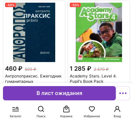
-50%
-50%
460
1 285
920
2 570
Антропопраксис. Ежегодник
Academy Stars. Level 4.
гуманитарных
Pupil's Book Pack
исследований. Том 2
Blair Alison
В лист ожидания
В корзину
В корзину
-50%
-50%
Каталог
Поиск
Корзина
Избранное
Вход