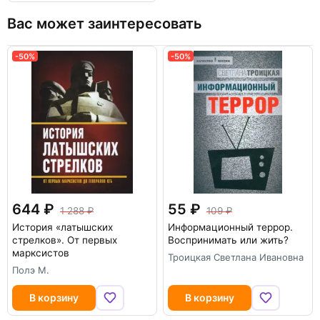
Вас может заинтересовать
-50%
-50%
644
55
1 288
109
История «латышских
Информационный террор.
стрелков». От первых
Воспринимать или жить?
марксистов
Троицкая Светлана Ивановна
Полэ М.
В корзину
В корзину