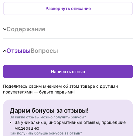
периодики (1926 г.), до переименования в 1931 году
Акционерного издательского общества «Огонек» в
Развернуть описание
Журнально-газетное объедение (Жургаз). Книга
предназначена для специалистов по истории СССР, истории
отечественной журналистики, истории цензуры, а также
Содержание
всех интересующихся советской историей и культурой.
Отзывы
Вопросы
Написать отзыв
Поделитесь своим мнением об этом товаре с другими
покупателями — будьте первыми!
Дарим бонусы за отзывы!
За какие отзывы можно получить бонусы?
За уникальные, информативные отзывы, прошедшие
модерацию
Как получить больше бонусов за отзыв?