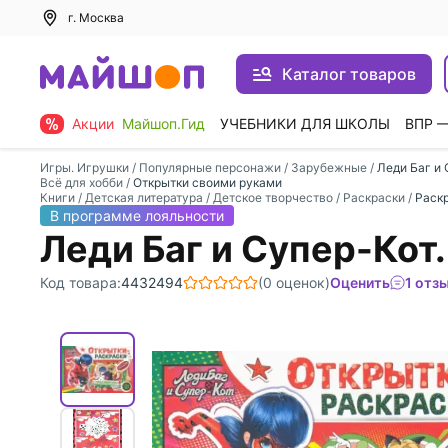
г. Москва
Каталог товаров
Акции
Майшоп.Гид
УЧЕБНИКИ ДЛЯ ШКОЛЫ
ВПР 
Игры. Игрушки
/
Популярные персонажи
/
Зарубежные
/
Леди Баг и 
Всё для хобби
/
Открытки своими руками
Книги
/
Детская литература
/
Детское творчество
/
Раскраски
/
Раскр
В программе лояльности
Леди Баг и Супер-Кот
Код товара:
4432494
(0 оценок)
Оценить
1 отз