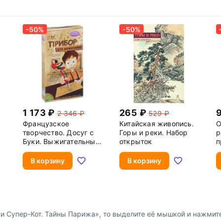
-50%
-50%
1 173
265
2 346
529
Французское
Китайская живопись.
О
творчество. Досуг с
Горы и реки. Набор
р
Буки. Выжигательный
открыток
п
аппарат с 2 основами
под выжигание
В корзину
В корзину
 Супер-Кот. Тайны Парижа», то выделите её мышкой и нажмите C