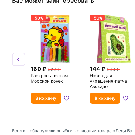
Вас может заинтересовать
-50%
-50%
160
144
320
288
Раскрась песком.
Набор для
Морской конек
украшения-патча
Авокадо
В корзину
В корзину
Если вы обнаружили ошибку в описании товара «Леди Баг и