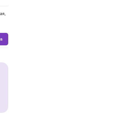
ая,
.
ыв