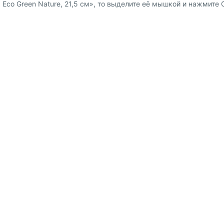
o Green Nature, 21,5 см», то выделите её мышкой и нажмите Ctr
Доставка и оплата
Сотрудниче
 физ. лиц
Пункты выдачи заказов и
Предложение 
курьерские службы
 юр. лиц
Партнёрская
Способы оплаты
Наше приложение