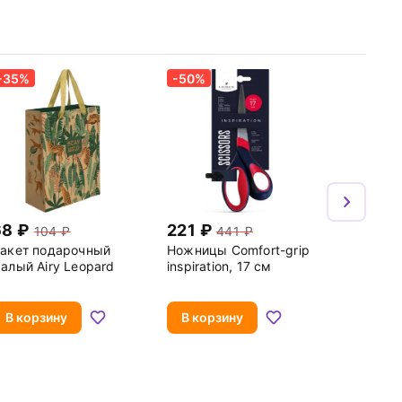
-35%
-50%
68
221
104
441
акет подарочный
Ножницы Comfort-grip
алый Airy Leopard
inspiration, 17 см
В корзину
В корзину