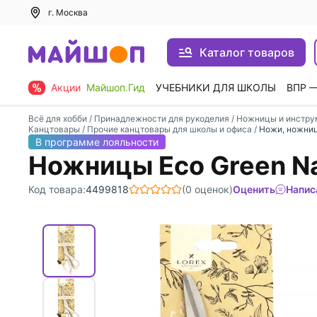
г. Москва
Каталог товаров
Акции
Майшоп.Гид
УЧЕБНИКИ ДЛЯ ШКОЛЫ
ВПР 
Всё для хобби
/
Принадлежности для рукоделия
/
Ножницы и инстру
Канцтовары
/
Прочие канцтовары для школы и офиса
/
Ножи, ножниц
В программе лояльности
Ножницы Eco Green Nat
Код товара:
4499818
(0 оценок)
Оценить
Напис