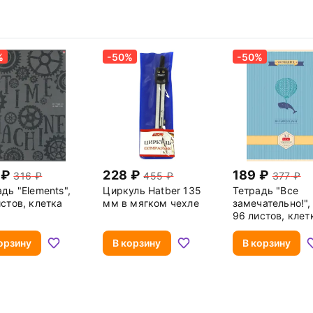
%
-50%
-50%
228
189
316
455
377
дь "Elements",
Циркуль Hatber 135
Тетрадь "Все
стов, клетка
мм в мягком чехле
замечательно!",
96 листов, клет
орзину
В корзину
В корзину