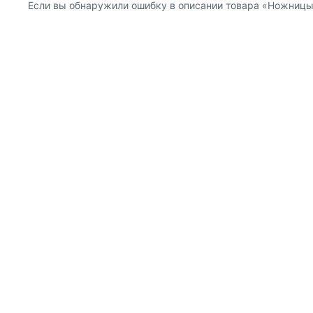
Если вы обнаружили ошибку в описании товара «Ножницы Ec
О компании
Покупателям
Информация о продавце
Публичная оферта для
Политика конфиденциальности
Публичная оферта для
Как с нами связаться
Правила продажи
Прочие вопросы
Оформление заказа
Возврат товаров
Скидки
®
Все права защищены © 2002-2026 Майшоп
,
ООО «Магазин книг»