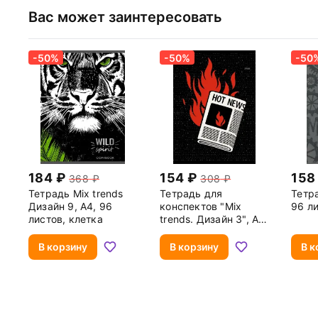
Вас может заинтересовать
-50%
-50%
-50
184
154
158
368
308
Тетрадь Mix trends
Тетрадь для
Тетра
Дизайн 9, А4, 96
конспектов "Mix
96 ли
листов, клетка
trends. Дизайн 3", А4,
96 листов, клетка
В корзину
В корзину
В к