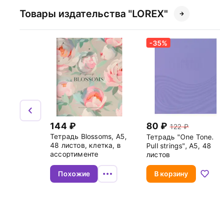
Товары издательства "LOREX"
-35%
144
80
122
Тетрадь Blossoms, A5,
Тетрадь "One Tone.
48 листов, клетка, в
Pull strings", А5, 48
ассортименте
листов
Похожие
В корзину