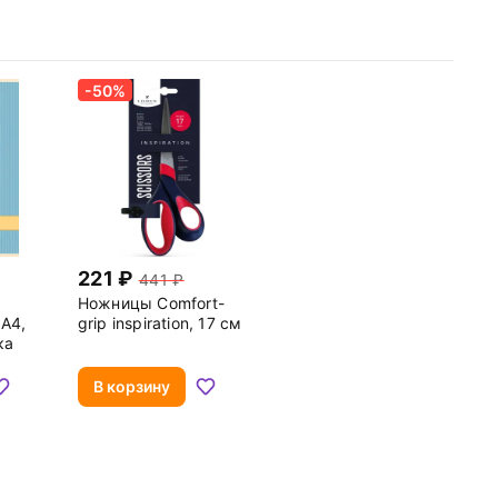
-50%
221
441
Ножницы Comfort-
 А4,
grip inspiration, 17 см
ка
В корзину