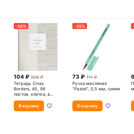
-50%
-35%
104
73
208
111
Тетрадь Cross
Ручка масляная
П
Borders, A5, 96
"Pastel", 0,5 мм, синяя
м
листов, клетка, в
ассортименте
В корзину
В корзину