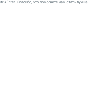
l+Enter. Спасибо, что помогаете нам стать лучше!
8 (800) 600-91-10
ство
8 (495) 221-88-72
сотрудничества
shop@my-shop.ru
 программа
Принимаем к оплате