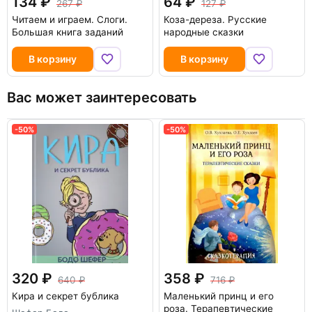
134
64
267
127
Читаем и играем. Слоги.
Коза-дереза. Русские
Большая книга заданий
народные сказки
В корзину
В корзину
Вас может заинтересовать
-50%
-50%
320
358
640
716
Кира и секрет бублика
Маленький принц и его
роза. Терапевтические