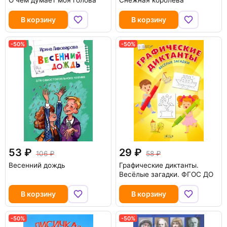
О чем думает моя голова
Снежная королева
В корзину
В корзину
-50%
-50%
53
29
106
58
Весенний дождь
Графические диктанты.
Весёлые загадки. ФГОС ДО
В корзину
В корзину
-50%
-50%