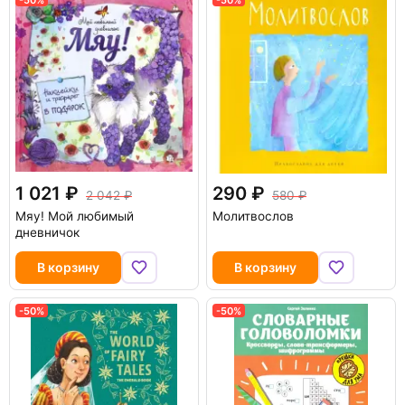
1 021
290
2 042
580
Мяу! Мой любимый
Молитвослов
дневничок
В корзину
В корзину
-50%
-50%