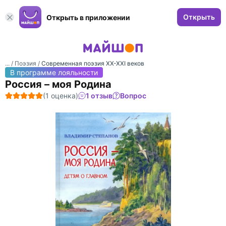
Открыть
Открыть в приложении
... /
Поэзия
/
Современная поэзия XX-XXI веков
В программе лояльности
Россия – моя Родина
(1 оценка)
1 отзыв
Вопрос