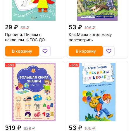
29
53
58
106
Прописи. Пишем с
Как Миша хотел маму
наклоном. ФГОС ДО
перехитрить
В корзину
В корзину
-50%
-50%
319
53
638
106