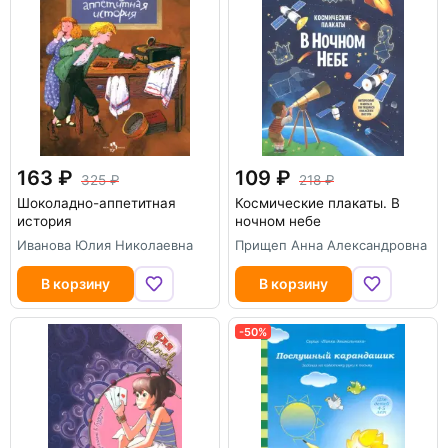
163
109
325
218
Шоколадно-аппетитная
Космические плакаты. В
история
ночном небе
Иванова Юлия Николаевна
Прищеп Анна Александровна
В корзину
В корзину
-50%