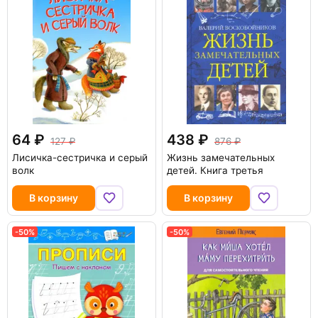
64
438
127
876
Лисичка-сестричка и серый
Жизнь замечательных
волк
детей. Книга третья
В корзину
В корзину
-50%
-50%