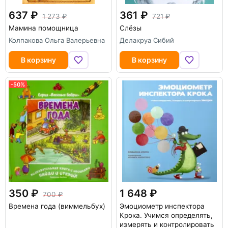
637
361
1 273
721
Мамина помощница
Слёзы
Колпакова Ольга Валерьевна
Делакруа Сибий
В корзину
В корзину
-50%
350
1 648
700
Времена года (виммельбух)
Эмоциометр инспектора
Крока. Учимся определять,
измерять и контролировать