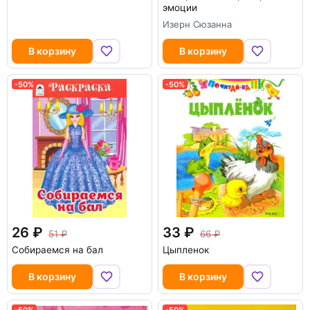
эмоции
Изерн Сюзанна
В корзину
В корзину
-50%
-50%
26
33
51
66
Собираемся на бал
Цыпленок
В корзину
В корзину
-50%
-50%