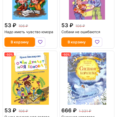
53
53
106
106
Надо иметь чувство юмора
Собаки не ошибаются
В корзину
В корзину
-50%
-50%
53
666
106
1 331