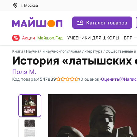
г. Москва
Каталог товаров
Акции
Майшоп.Гид
УЧЕБНИКИ ДЛЯ ШКОЛЫ
ВПР 
Книги
/
Научная и научно-популярная литература
/
Общественные и 
История «латышских 
Полэ М.
Код товара:
4547839
(0 оценок)
Оценить
Напис