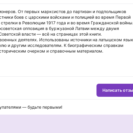
онеров. От первых марксистов до партизан и подпольщиков
стники боев с царскими войсками и полицией во время Первой
стрелки в Революции 1917 года и во время Гражданской войны
росоветская оппозиция в буржуазной Латвии между двумя
оветской власти — всё на страницах этой книги.
военных деятелях. Использованы источники на латышском язык
елю и другим исследователям. К биографическим справкам
 историческим очерком и справочным материалом.
Написать отз
купателями — будьте первыми!