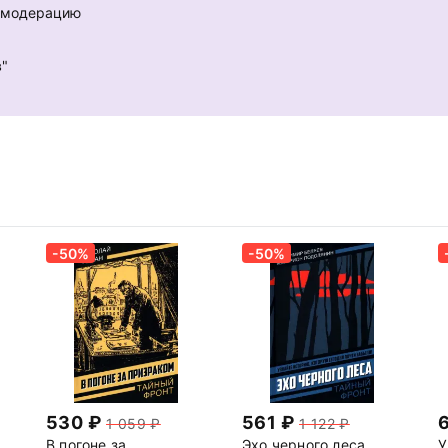
е модерацию
в"
-50%
-50%
530
561
1 059
1 122
В погоне за
Эхо черного леса
У