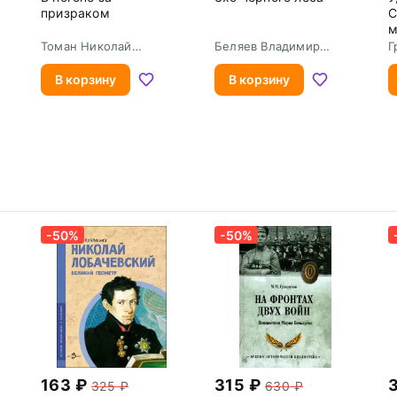
призраком
С
м
Томан Николай
Беляев Владимир
Г
Владимирович
Павлович
В корзину
В корзину
-50%
-50%
163
315
325
630