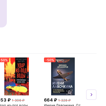
-50%
-50%
653
664
1 306
1 328
дар из-под воды.
Имени Лавочкина. От