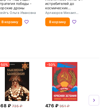
тратегия победы -
истребителей до
орские дроны
космических
аппаратов
рейгъ Ольга Ивановна
Арлазоров Михаил
Саулович
В корзину
В корзину
-50%
-50%
368
476
735
951