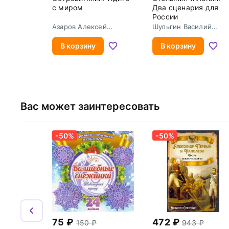
с миром
Два сценария для
России
Азаров Алексей
Шульгин Василий
Сергеевич
Витальевич
В корзину
В корзину
Вас может заинтересовать
-50%
-50%
75
472
150
943