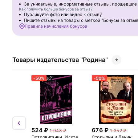
За уникальные, информативные отзывы, прошедши
Как получить больше бонусов за отзыв?
Публикуйте фото или видео к отзыву
Пишите отзывы на товары с меткой "Бонусы за отзы
Правила начисления бонусов
Товары издательства "Родина"
-50%
-50%
524
676
1 048
1 352
Островитянин. Идите
Столыпин и Ленин.