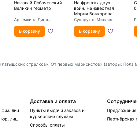
Николай Лобачевский.
На фронтах двух
С
Великий геометр
войн. Неизвестная
б
Мария Бочкарева
Артёмкина Дина
Сухоруков Михаил
Р
Радиковна
Михайлович
В корзину
В корзину
латышских стрелков». От первых марксистов» (авторы: Полэ М.)
Доставка и оплата
Сотрудниче
 физ. лиц
Пункты выдачи заказов и
Предложение 
курьерские службы
 юр. лиц
Партнёрская
Способы оплаты