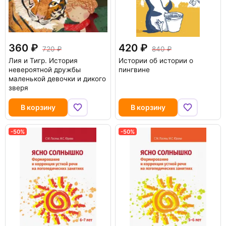
360
420
720
840
Лия и Тигр. История
Истории об истории о
невероятной дружбы
пингвине
маленькой девочки и дикого
зверя
В корзину
В корзину
-50%
-50%