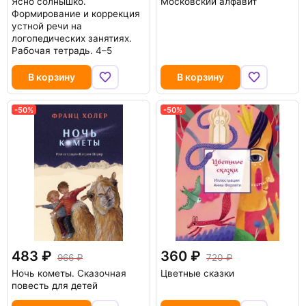
Ясно солнышко.
Московский алфавит
Формирование и коррекция
устной речи на
логопедических занятиях.
Рабочая тетрадь. 4–5
В корзину
В корзину
-50%
-50%
483
360
966
720
Ночь кометы. Сказочная
Цветные сказки
повесть для детей