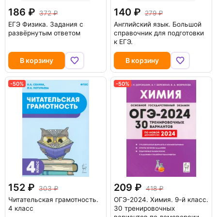
186
140
372
279
ЕГЭ Физика. Задания с
Английский язык. Большой
развёрнутым ответом
справочник для подготовки
к ЕГЭ.
В корзину
В корзину
-50%
-50%
152
209
303
418
Читательская грамотность.
ОГЭ-2024. Химия. 9-й класс.
4 класс
30 тренировочных