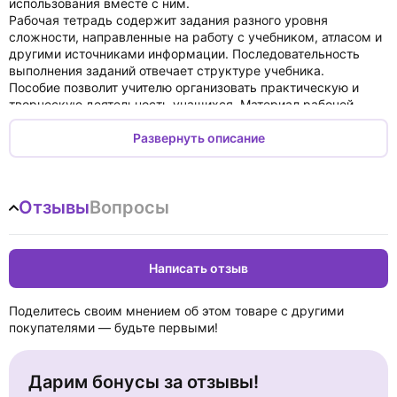
использования вместе с ним.
Рабочая тетрадь содержит задания разного уровня
сложности, направленные на работу с учебником, атласом и
другими источниками информации. Последовательность
выполнения заданий отвечает структуре учебника.
Пособие позволит учителю организовать практическую и
творческую деятельность учащихся. Материал рабочей
тетради ориентирован на применение теоретических знаний
в практической деятельности, формирование умений
Развернуть описание
составлять комплексное описание природных объектов и
явлений, объяснять их особенности, оформлять результаты
работы.
Отзывы
Вопросы
В рабочей тетради представлен необходимый материал для
организации практических работ по темам учебника с
заданным алгоритмом их выполнения и формами для
фиксирования результатов.
Написать отзыв
Выполняя практические работы в классе и дома, учащиеся
имеют возможность получить представление о
разнообразных методах географических исследований.
Поделитесь своим мнением об этом товаре с другими
Рабочая тетрадь позволит лучше усвоить учебный материал
покупателями — будьте первыми!
и систематизировать полученные знания.
Дарим бонусы за отзывы!