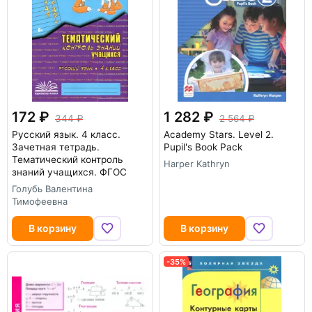
172
1 282
344
2 564
Русский язык. 4 класс.
Academy Stars. Level 2.
Зачетная тетрадь.
Pupil's Book Pack
Тематический контроль
Harper Kathryn
знаний учащихся. ФГОС
Голубь Валентина
Тимофеевна
В корзину
В корзину
-35%