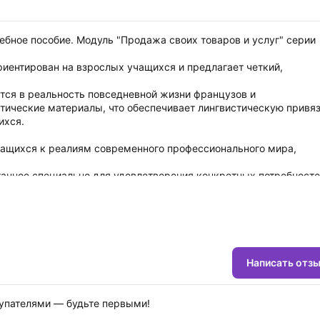
 - Учебное пособие. Модуль "Продажа своих товаров и услуг" серии
ориентирован на взрослых учащихся и предлагает четкий,
ется в реальность повседневной жизни французов и
ические материалы, что обеспечивает лингвистическую привяз
ихся.
учащихся к реалиям современного профессионального мира,
отанное специально для удовлетворения конкретных потребност
оляет сосредоточить обучение и обучение на сквозной и
из 5 модулей книги.
 вместе. Ожидаемые языковые предпосылки, прежде чем присту
Написать отз
авыках, каких как:
купателями — будьте первыми!