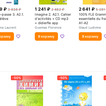
19
1 241
2 641
3 838
2 482
5 281
-passe 3. A2.1.
Imagine 2. A2.1. Cahier
100% FLE Gramm
 élève
d'activités + CD mp3
essentielle du fr
+ didierfle app
A1-A2
na Laurent
Guemas Florence
Glaud Ludivine
орзину
В корзину
В корзину
-50%
-50%