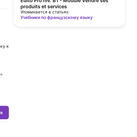
Edito Pro niv. B1 - Module Vendre ses
produits et services
Упоминается в статьях:
Учебники по французскому языку
ку к
ей
пить
ыв