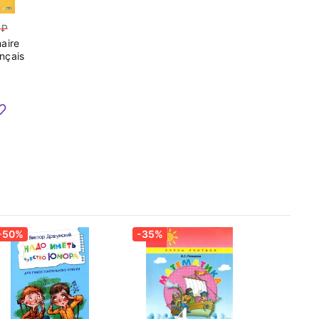
aire
ançais
-50%
-35%