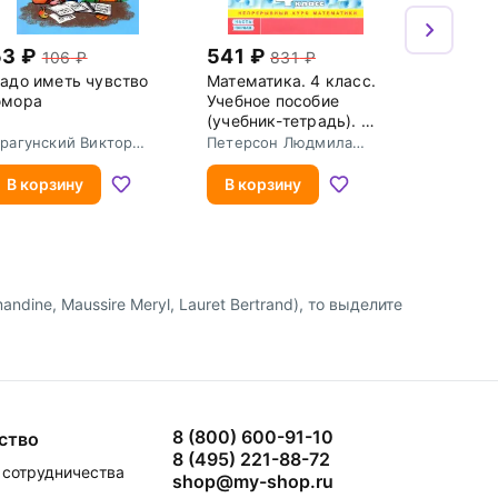
53
541
106
831
адо иметь чувство
Математика. 4 класс.
мора
Учебное пособие
(учебник-тетрадь). В
3-х частях. Часть 1
рагунский Виктор
Петерсон Людмила
зефович
Георгиевна
В корзину
В корзину
andine, Maussire Meryl, Lauret Bertrand), то выделите
8 (800) 600-91-10
ство
8 (495) 221-88-72
сотрудничества
shop@my-shop.ru