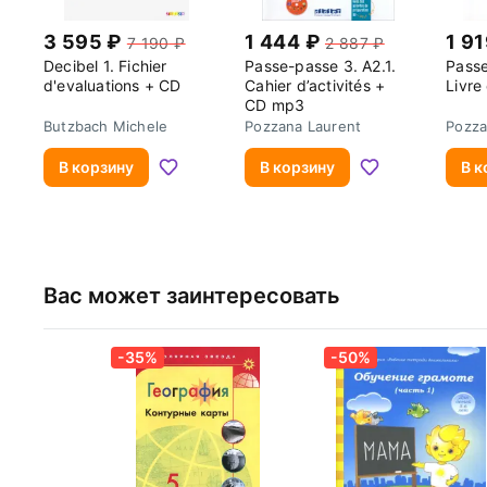
Décrire un produit/un service et promouvoir ses qualités.
Proposer et conseiller un produit/un service adapté.
3 595
1 444
1 9
7 190
2 887
Améliorer la satisfaction client (unité 3).
Decibel 1. Fichier
Passe-passe 3. A2.1.
Passe
d'evaluations + CD
Cahier d’activités +
Livre
Entretenir la relation client.
CD mp3
Traiter des réclamations.
Butzbach Michele
Pozzana Laurent
Pozza
В корзину
В корзину
В к
Вас может заинтересовать
-35%
-50%