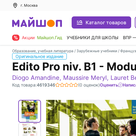
г. Москва
Каталог товаров
Акции
Майшоп.Гид
УЧЕБНИКИ ДЛЯ ШКОЛЫ
ВПР 
Образование, учебная литература
/
Зарубежные учебники
/
Француз
Оригинальное издание
Edito Pro niv. B1 - Mod
Diogo Amandine
,
Maussire Meryl
,
Lauret B
Код товара:
4619346
(0 оценок)
Оценить
Напис