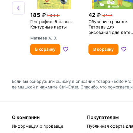
185
42
284
84
География. 5 класс.
Обучение грамоте.
Контурные карты
Тетрадь для
рисования для детей
5-6 лет. Часть 1.
Матвеев А. В.
Солнечные ступеньк
В корзину
В корзину
Если вы обнаружили ошибку в описании товара «Edito Pro niv
её мышкой и нажмите Ctrl+Enter. Спасибо, что помогаете 
О компании
Покупателям
Информация о продавце
Публичная оферта для