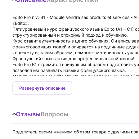
Edito Pro niv. B1 - Module Vendre ses produits et services
«Edito».
Пятиуровневый курс французского языка Édito (A1 – C1) 
структурированный и спокойный подход к обучению.
Курс ставит аутентичность в центр обучения. Он вписыва
франкоговорящих людей и опирается на подлинные дидакт
контексту и, таким образом, помогает мотивировать учащ
Французский язык: актив для профессиональной жизни!
Edito Pro B1 стремится наилучшим образом подготовить 
позволяя им развивать навыки французского языка.
Модульная версия Edito Pro B1-это предложение, разраб
изучающих профессиональный французский язык. Это позв
распространенной ситуации в сфере труда.
Развернуть описание
Модуль "Продажа своих товаров и услуг" является одним 
Редакция Pro B1. Он собирает книгу и записную книжку
к работе.
этот модуль указан в таблице содержимого.
Отзывы
Вопросы
В этом модуле речь пойдет о важных профессиональных н
Выявление потребностей клиента (блок 1).
Приветствовать клиента и анализировать его потребности.
Поделитесь своим мнением об этом товаре с другими по
Переформулируйте потребности клиента.