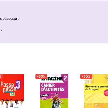
у.
е модерацию
в"
ités du monde professionnel d’aujourd’hui en leur permettant de
pour s’adapter aux besoins spécifiques des apprenants de français
sage sur une situation transversale et courante du monde du travail.
dules de l’ouvrage.
istiques attendus avant d’aborder.
%
-50%
-50%