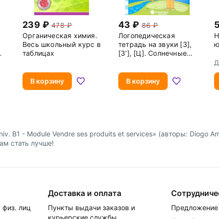
239
43
478
86
Органическая химия.
Логопедическая
Н
Весь школьный курс в
тетрадь на звуки [З],
ю
таблицах
[З'], [Ц]. Солнечные
ступеньки
Д
и
Ю
В корзину
В корзину
. B1 - Module Vendre ses produits et services» (авторы: Diogo Am
нам стать лучше!
Доставка и оплата
Сотрудниче
 физ. лиц
Пункты выдачи заказов и
Предложение 
курьерские службы