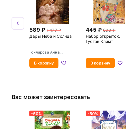
589
445
1 177
890
Дары Неба и Солнца
Набор открыток.
Густав Климт
Гончарова Анна
Сергеевна
В корзину
В корзину
Вас может заинтересовать
-50%
-50%