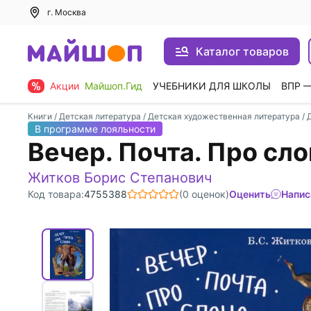
г. Москва
Каталог товаров
Акции
Майшоп.Гид
УЧЕБНИКИ ДЛЯ ШКОЛЫ
ВПР 
Книги
/
Детская литература
/
Детская художественная литература
/
В программе лояльности
Вечер. Почта. Про сло
Житков Борис Степанович
Код товара:
4755388
(0 оценок)
Оценить
Напис