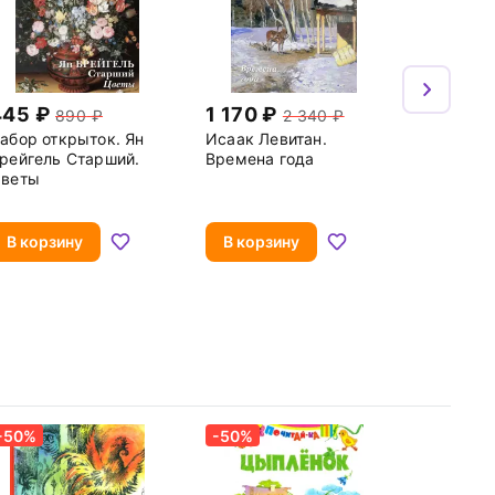
445
1 170
890
2 340
абор открыток. Ян
Исаак Левитан.
рейгель Старший.
Времена года
веты
В корзину
В корзину
-50%
-50%