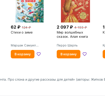
62
2 097
124
4 193
Стихи о зиме
Мир волшебных
К
сказок. Алая книга
Маршак Самуил
Перро Шарль
К
Яковлевич
П
В корзину
В корзину
чта. Про слона и другие рассказы для детей» (авторы: Житков