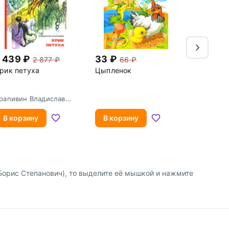
1 439
33
2 877
66
рик петуха
Цыпленок
рапивин Владислав
етрович
В корзину
В корзину
 Борис Степанович), то выделите её мышкой и нажмите