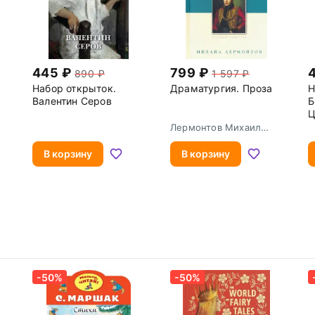
445
799
890
1 597
Набор открыток.
Драматургия. Проза
Н
Валентин Серов
Б
Ц
Лермонтов Михаил
Юрьевич
В корзину
В корзину
-50%
-50%