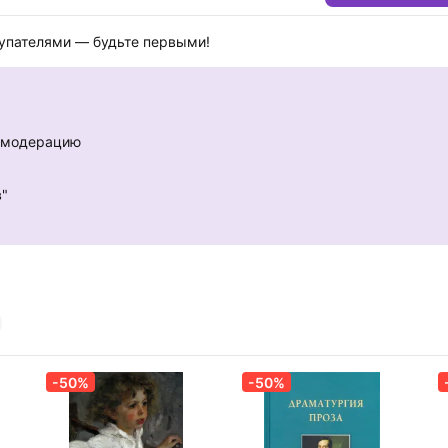
купателями — будьте первыми!
е модерацию
в"
-50%
-50%