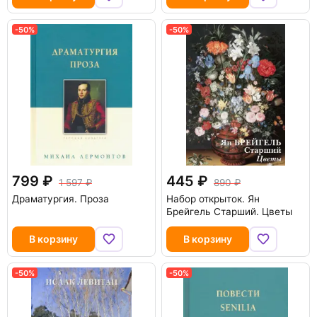
-50%
-50%
799
445
1 597
890
Драматургия. Проза
Набор открыток. Ян
Брейгель Старший. Цветы
В корзину
В корзину
-50%
-50%