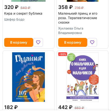
320
358
640
716
Кира и секрет бублика
Маленький принц и его
роза. Терапевтические
Шефер Бодо
сказки
Хухлаева Ольга
Владимировна
В корзину
В корзину
-50%
182
442
883