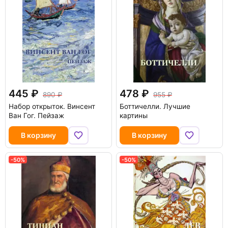
445
478
890
955
Набор открыток. Винсент
Боттичелли. Лучшие
Ван Гог. Пейзаж
картины
В корзину
В корзину
-50%
-50%