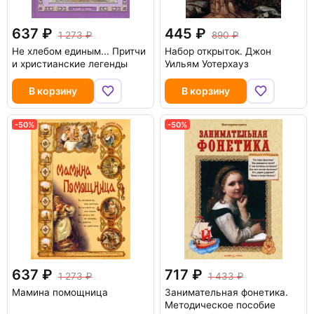
637
445
1 273
890
Не хлебом единым... Притчи
Набор открыток. Джон
и христианские легенды
Уильям Уотерхауз
В корзину
В корзину
-50%
-50%
637
717
1 273
1 433
Мамина помощница
Занимательная фонетика.
Методическое пособие