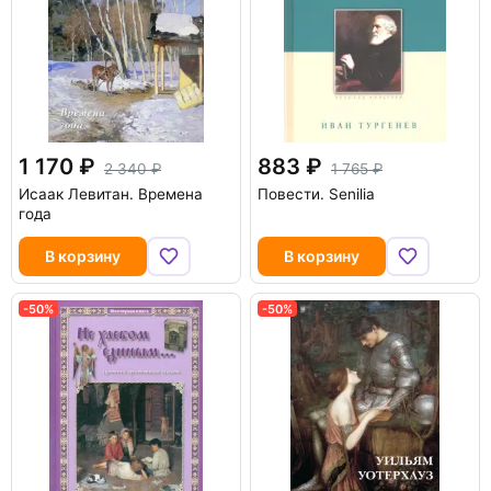
1 170
883
2 340
1 765
Исаак Левитан. Времена
Повести. Senilia
года
В корзину
В корзину
-50%
-50%