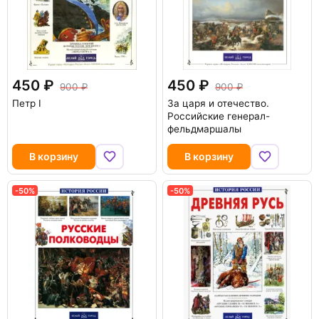
450
450
900
900
Петр I
За царя и отечество.
Российские генерал-
фельдмаршалы
В корзину
В корзину
-50%
-50%