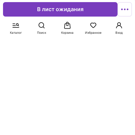
Гадания для девочек
Книга о мальчиках и для
В лист ожидания
мальчиков
Станкевич Светлана
Анатольевна
Данэм Келли
В корзину
В корзину
Каталог
Поиск
Корзина
Избранное
Вход
-50%
-50%
24
984
47
1 968
Любимые игрушки
Исчисляя звезды
Лоури Лоис
В корзину
В корзину