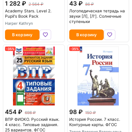
1 282
43
2 564
86
Academy Stars. Level 2.
Логопедическая тетрадь на
Pupil's Book Pack
звуки [Л], [Л']. Солнечные
ступеньки
Harper Kathryn
В корзину
В корзину
-35%
-35%
454
98
698
150
ВПР ФИОКО. Русский язык.
История России. 7 класс.
4 класс. Типовые задания.
Контурные карты. ФГОС
25 вариантов. ФГОС
Тороп Валерия Валерьевна