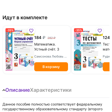
Идут в комплекте
-35%
-35%
184
124
282
Математика.
Тест
Устный счёт. 3
мате
класс. Сборник
класс
Самсонова Любовь Юрьевна
упражнений к
Часть
учебнику М. И.
учебн
В корзину
Моро и др. ФГОС
Моро
"Мат
клас
Описание
Характеристики
Данное пособие полностью соответствует федеральному
государственному образовательному стандарту (второго