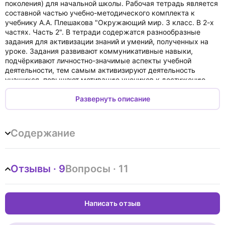
поколения) для начальной школы. Рабочая тетрадь является
составной частью учебно-методического комплекта к
учебнику А.А. Плешакова "Окружающий мир. 3 класс. В 2-х
частях. Часть 2". В тетради содержатся разнообразные
задания для активизации знаний и умений, полученных на
уроке. Задания развивают коммуникативные навыки,
подчёркивают личностно-значимые аспекты учебной
деятельности, тем самым активизируют деятельность
учащихся, повышают мотивацию учеников к достижению
учебных целей. Рабочая тетрадь полностью соответствует
учебной программе по предмету "Окружающий мир" и
Развернуть описание
предназначена для работы учащихся как в классе, так и
дома.
Содержание
Отзывы · 9
Вопросы · 11
Написать отзыв