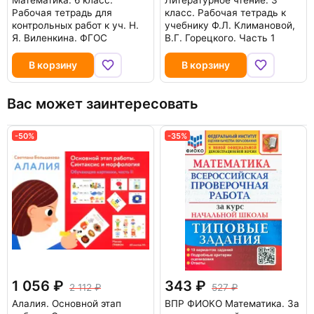
Математика. 6 класс.
Литературное чтение. 3
Рабочая тетрадь для
класс. Рабочая тетрадь к
контрольных работ к уч. Н.
учебнику Ф.Л. Климановой,
Я. Виленкина. ФГОС
В.Г. Горецкого. Часть 1
В корзину
В корзину
Вас может заинтересовать
-50%
-35%
1 056
343
2 112
527
Алалия. Основной этап
ВПР ФИОКО Математика. За