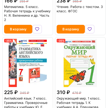
166
238
255
365
Математика. 5 класс.
Чтение. Работа с текстом. 3
Рабочая тетрадь к учебнику
класс. ФГОС
Н. Я. Виленкина и др. Часть
2
В корзину
В корзину
-35%
-35%
225
310
345
476
Английский язык. 7 класс.
Окружающий мир. 1 класс.
Грамматика. Проверочные
Рабочая тетрадь 1. К
работы к учебнику Ю. Е.
учебнику А.А. Плешакова.