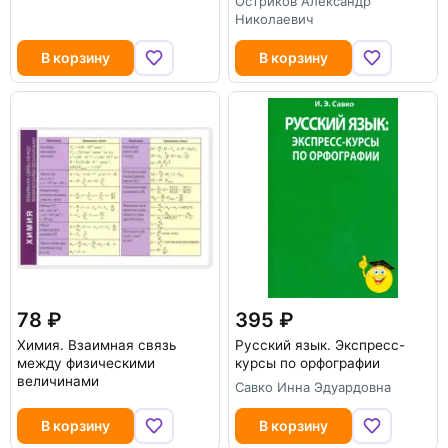
Остриков Александр
Николаевич
В корзину
В корзину
78
395
Химия. Взаимная связь
Русский язык. Экспресс-
между физическими
курсы по орфографии
величинами
Савко Инна Эдуардовна
В корзину
В корзину