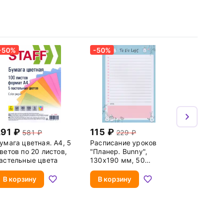
-50%
-50%
291
115
581
229
умага цветная. А4, 5
Расписание уроков
ветов по 20 листов,
"Планер. Bunny",
астельные цвета
130x190 мм, 50
листов
В корзину
В корзину