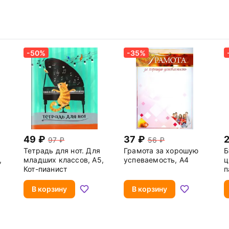
-50%
-35%
49
37
97
56
Тетрадь для нот. Для
Грамота за хорошую
Б
,
младших классов, А5,
успеваемость, А4
ц
Кот-пианист
п
В корзину
В корзину