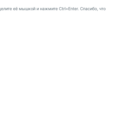
елите её мышкой и нажмите Ctrl+Enter. Спасибо, что
8 (800) 600-91-10
ство
8 (495) 221-88-72
сотрудничества
shop@my-shop.ru
 программа