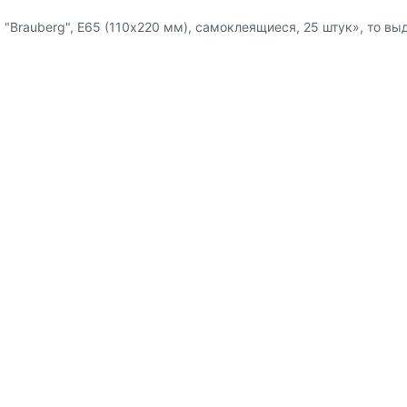
Brauberg", Е65 (110х220 мм), самоклеящиеся, 25 штук», то выд
Доставка и оплата
Сотрудниче
 физ. лиц
Пункты выдачи заказов и
Предложение 
курьерские службы
 юр. лиц
Партнёрская
Способы оплаты
Наше приложение