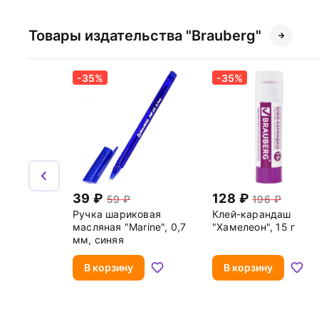
Товары издательства "Brauberg"
-35%
-35%
39
128
59
196
Ручка шариковая
Клей-карандаш
масляная "Marine", 0,7
"Хамелеон", 15 г
мм, синяя
В корзину
В корзину