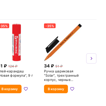
-35%
-35%
81
34
124
51
лей-карандаш
Ручка шариковая
Новая формула", 9 г
"Solar", трехгранный
корпус, черные
чернила
В корзину
В корзину