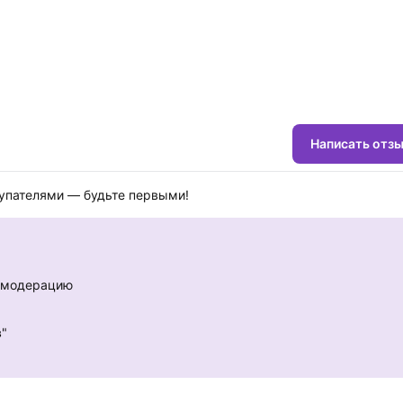
Написать отз
купателями — будьте первыми!
е модерацию
в"