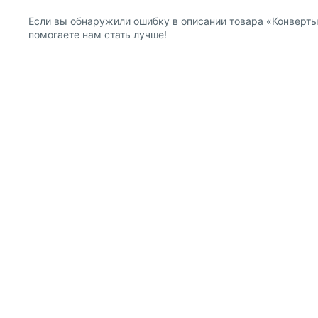
Если вы обнаружили ошибку в описании товара «Конверты "
помогаете нам стать лучше!
О компании
Покупателям
Информация о продавце
Публичная оферта для
Политика конфиденциальности
Публичная оферта для
Как с нами связаться
Правила продажи
Прочие вопросы
Оформление заказа
Возврат товаров
Скидки
®
Все права защищены © 2002-2026 Майшоп
,