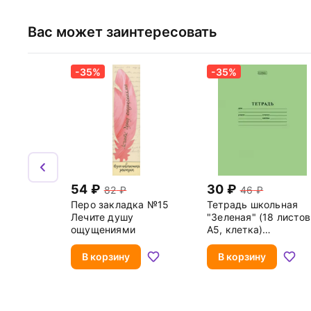
Вас может заинтересовать
-35%
-35%
54
30
82
46
Перо закладка №15
Тетрадь школьная
Лечите душу
"Зеленая" (18 листов
ощущениями
А5, клетка)
(18Т5С1_05112)
В корзину
В корзину