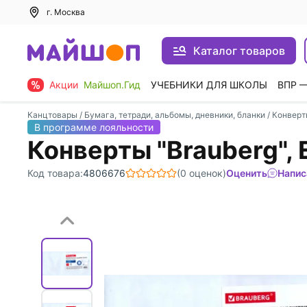
г. Москва
Каталог товаров
Акции
Майшоп.Гид
УЧЕБНИКИ ДЛЯ ШКОЛЫ
ВПР 
Канцтовары
/
Бумага, тетради, альбомы, дневники, бланки
/
Конверт
В программе лояльности
Конверты "Brauberg",
Код товара:
4806676
(0 оценок)
Оценить
Напис