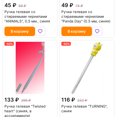
45
49
69
74
Ручка гелевая со
Ручка гелевая со
стираемыми чернилами
стираемыми чернилами
"ANIMALS", 0,5 мм., синяя
"Panda Day" (0.5 мм, синяя)
В корзину
В корзину
-50%
-50%
133
116
266
232
Ручка гелевая "Twisted
Ручка гелевая "TURNING",
heart" (синяя, в
синяя
ассортименте)