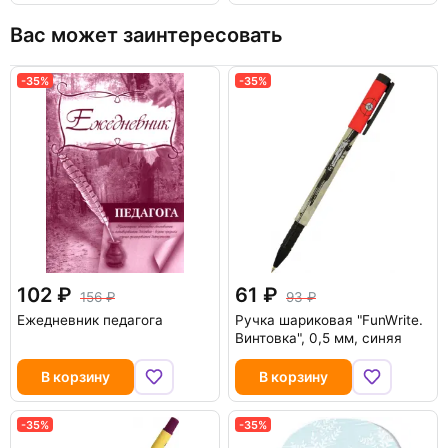
Вас может заинтересовать
-35%
-35%
102
61
156
93
Ежедневник педагога
Ручка шариковая "FunWrite.
Винтовка", 0,5 мм, синяя
В корзину
В корзину
-35%
-35%