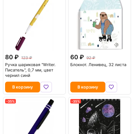
80
60
123
92
Ручка шариковая "Writer.
Блокнот. Ленивец, 32 листа
Писатель", 0,7 мм, цвет
чернил синй
В корзину
В корзину
-35%
-35%