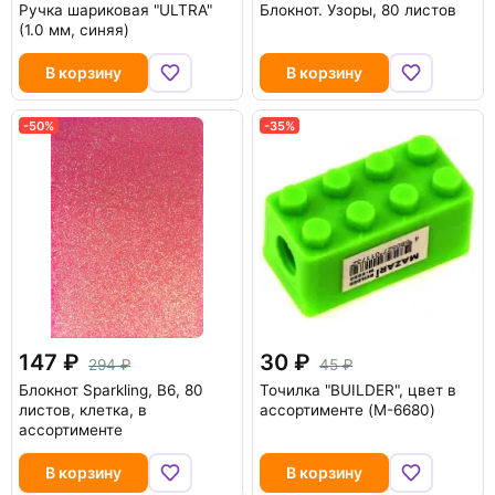
Ручка шариковая "ULTRA"
Блокнот. Узоры, 80 листов
(1.0 мм, синяя)
В корзину
В корзину
-50%
-35%
147
30
294
45
Блокнот Sparkling, В6, 80
Точилка "BUILDER", цвет в
листов, клетка, в
ассортименте (M-6680)
ассортименте
В корзину
В корзину