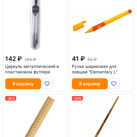
142
41
284
63
Циркуль металлический в
Ручка шариковая для
пластиковом футляре
левшей "Elementary L"
В корзину
В корзину
-35%
-50%