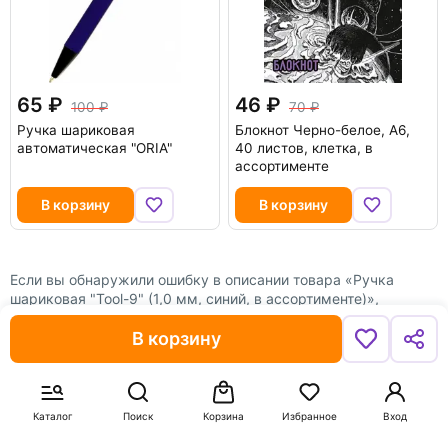
65
46
100
70
Ручка шариковая
Блокнот Черно-белое, А6,
автоматическая "ORIA"
40 листов, клетка, в
ассортименте
В корзину
В корзину
Если вы обнаружили ошибку в описании товара «Ручка
шариковая "Tool-9" (1,0 мм, синий, в ассортименте)»,
то выделите её мышкой и нажмите Ctrl+Enter. Спасибо, что
помогаете нам стать лучше!
В корзину
Каталог
Поиск
Корзина
Избранное
Вход
О компании