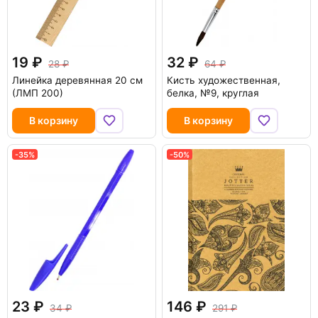
19
32
28
64
Линейка деревянная 20 см
Кисть художественная,
(ЛМП 200)
белка, №9, круглая
В корзину
В корзину
-35%
-50%
23
146
34
291