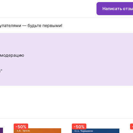
Написать отз
купателями — будьте первыми!
е модерацию
в"
-50%
-50%