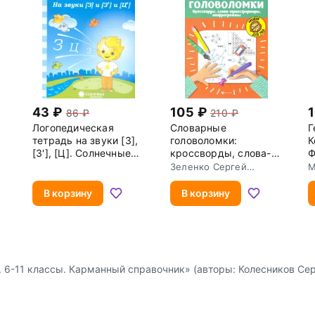
43
105
86
210
Логопедическая
Словарные
Г
тетрадь на звуки [З],
головоломки:
К
[З'], [Ц]. Солнечные
кроссворды, слова-
ступеньки
трансформеры,
Зеленко Сергей
М
шифрограммы
Викторович
В корзину
В корзину
. 6-11 классы. Карманный справочник» (авторы: Колесников Се