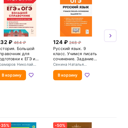
232
124
464
248
стория. Большой
Русский язык. 9
правочник для
класс. Учимся писать
одготовки к ЕГЭ и
сочинение. Задание
ГЭ
9.3
рамаров Николай
Сенина Наталья
ванович
Аркадьевна
В корзину
В корзину
-35%
-50%