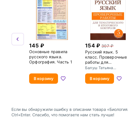
145
154
307
Основные правила
Русский язык. 5
русского языка.
класс. Проверочные
Орфография. Часть 1
работы для
тематического и
Балуш Татьяна
итогового контроля
Владимировна
В корзину
В корзину
Если вы обнаружили ошибку в описании товара «Биология
Ctrl+Enter. Спасибо, что помогаете нам стать лучше!