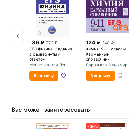
186
124
372
248
ЕГЭ Физика. Задания
Химия. 9-11 классы.
с развёрнутым
Карманный
ответом
справочник
Монастырский Лев
Доронькин Владимир
Михайлович
Николаевич
В корзину
В корзину
Вас может заинтересовать
-50%