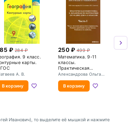
185
250
284
499
еография. 9 класс.
Математика. 9-11
онтурные карты.
классы.
ФГОС
Практическая
подготовка к
атвеев А. В.
Александрова Ольга
экзаменам (ЕГЭ,
Владимировна
ДВИ). Часть 1. Числа,
В корзину
В корзину
числовые равенства и
неравенства. Решение
уравнений в целых
числах. Функции и их
свойства
ргей Иванович), то выделите её мышкой и нажмите