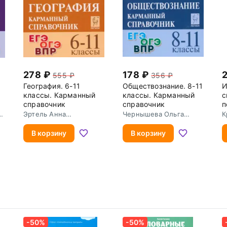
278
178
555
356
География. 6-11
Обществознание. 8-11
И
классы. Карманный
классы. Карманный
с
справочник
справочник
п
О
Эртель Анна
Чернышева Ольга
К
Борисовна
Александровна
И
В корзину
В корзину
-50%
-50%