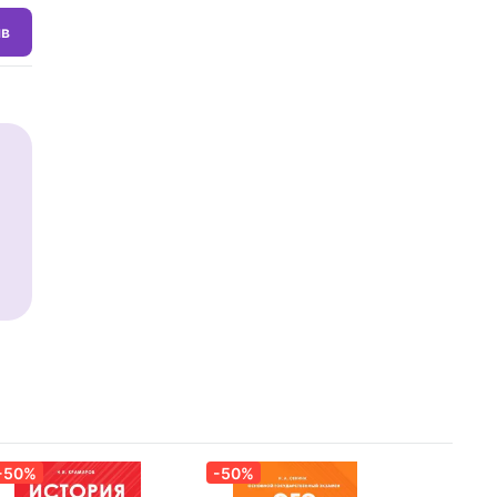
ыв
-50%
-50%