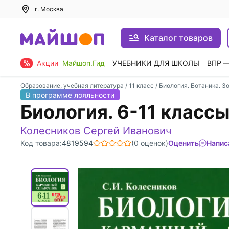
г. Москва
Каталог товаров
Акции
Майшоп.Гид
УЧЕБНИКИ ДЛЯ ШКОЛЫ
ВПР 
Образование, учебная литература
/
11 класс
/
Биология. Ботаника. З
В программе лояльности
Биология. 6-11 класс
Колесников Сергей Иванович
Код товара:
4819594
(0 оценок)
Оценить
Напис