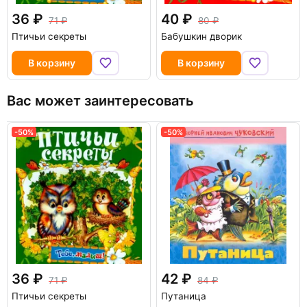
36
40
71
80
Птичьи секреты
Бабушкин дворик
В корзину
В корзину
Вас может заинтересовать
-50%
-50%
-50%
36
42
71
84
Птичьи секреты
Путаница