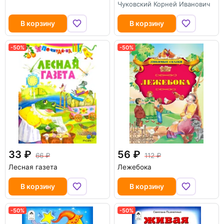
Чуковский Корней Иванович
В корзину
В корзину
-50%
-50%
-50%
33
56
66
112
Лесная газета
Лежебока
В корзину
В корзину
-50%
-50%