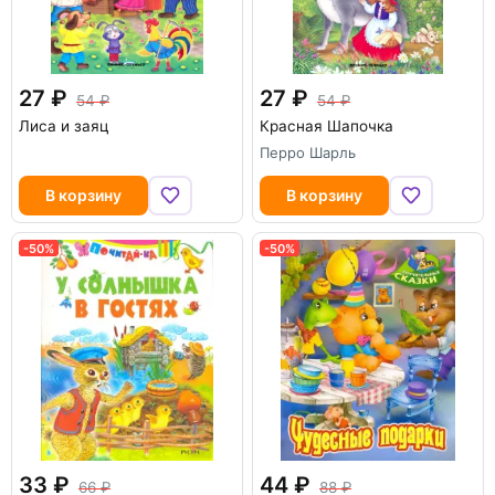
27
27
54
54
Лиса и заяц
Красная Шапочка
Перро Шарль
В корзину
В корзину
-50%
-50%
-50%
33
44
66
88