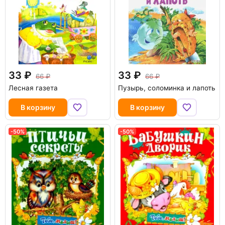
33
33
66
66
Лесная газета
Пузырь, соломинка и лапоть
В корзину
В корзину
-50%
-50%