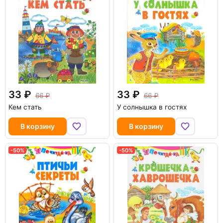
33
33
66
66
Кем стать
У солнышка в гостях
В корзину
В корзину
-50%
-50%