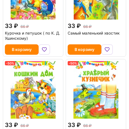
33
33
66
66
Курочка и петушок ( по К. Д.
Самый маленький хвостик
Ушинскому)
В корзину
В корзину
-50%
-50%
33
33
66
66