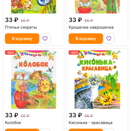
33
33
66
66
Птичьи секреты
Крошечка-хаврошечка
В корзину
В корзину
-50%
-50%
33
33
66
66
Колобок
Кисонька - красавица