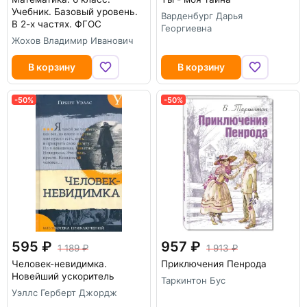
Учебник. Базовый уровень.
Варденбург Дарья
В 2-х частях. ФГОС
Георгиевна
Жохов Владимир Иванович
В корзину
В корзину
-50%
-50%
595
957
1 189
1 913
Человек-невидимка.
Приключения Пенрода
Новейший ускоритель
Таркинтон Бус
Уэллс Герберт Джордж