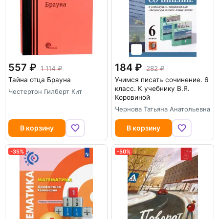
557
184
1 114
282
Тайна отца Брауна
Учимся писать сочинение. 6
класс. К учебнику В.Я.
Честертон Гилберт Кит
Коровиной
Чернова Татьяна Анатольевна
В корзину
В корзину
-35%
-50%