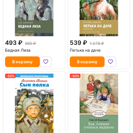
493
539
985
1 078
Бедная Лиза
Петька на даче
В корзину
В корзину
-50%
-50%