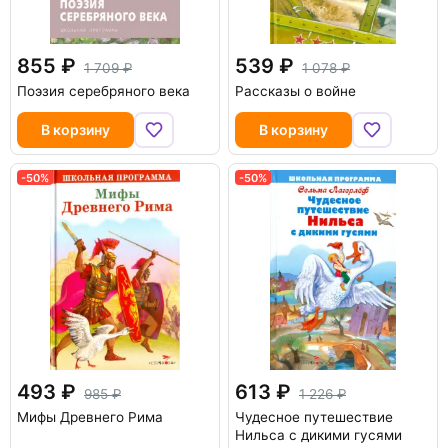
855
539
1 709
1 078
Поэзия серебряного века
Рассказы о войне
В корзину
В корзину
-50%
-50%
493
613
985
1 226
Мифы Древнего Рима
Чудесное путешествие
Нильса с дикими гусями