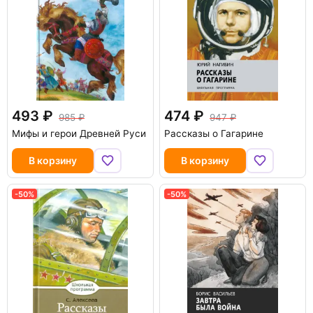
493
474
985
947
Мифы и герои Древней Руси
Рассказы о Гагарине
В корзину
В корзину
-50%
-50%