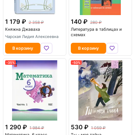
1 179
140
2 358
280
Княжна Джаваха
Литература в таблицах и
схемах
Чарская Лидия Алексеевна
В корзину
В корзину
-35%
-50%
1 290
530
1 984
1 059
Математика. 6 класс.
Ты - моя тайна