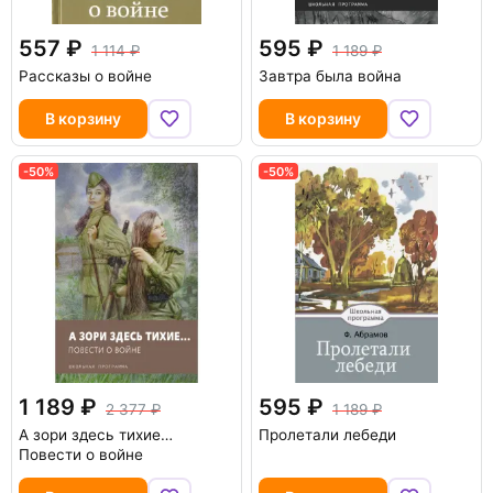
557
595
1 114
1 189
Рассказы о войне
Завтра была война
В корзину
В корзину
-50%
-50%
1 189
595
2 377
1 189
А зори здесь тихие…
Пролетали лебеди
Повести о войне