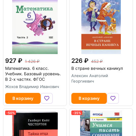
927
226
1 426
452
Математика. 6 класс.
В стране вечных каникул
Учебник. Базовый уровень.
Алексин Анатолий
В 2-х частях. ФГОС
Георгиевич
Жохов Владимир Иванович
В корзину
В корзину
-50%
-35%