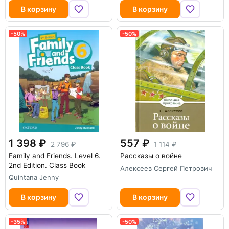
В корзину
В корзину
-50%
-50%
-50%
1 398
557
2 796
1 114
Family and Friends. Level 6.
Рассказы о войне
2nd Edition. Class Book
Алексеев Сергей Петрович
Quintana Jenny
В корзину
В корзину
-35%
-50%