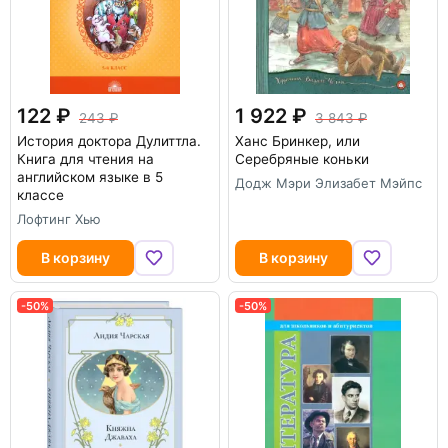
122
1 922
243
3 843
История доктора Дулиттла.
Ханс Бринкер, или
Книга для чтения на
Серебряные коньки
английском языке в 5
Додж Мэри Элизабет Мэйпс
классе
Лофтинг Хью
В корзину
В корзину
-50%
-50%