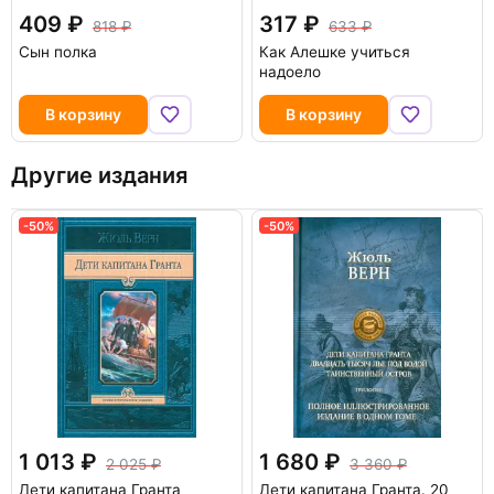
409
317
818
633
Сын полка
Как Алешке учиться
надоело
В корзину
В корзину
Другие издания
-50%
-50%
1 013
1 680
2 025
3 360
Дети капитана Гранта
Дети капитана Гранта. 20