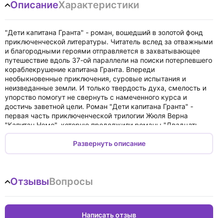
Описание
Характеристики
"Дети капитана Гранта" - роман, вошедший в золотой фонд
приключенческой литературы. Читатель вслед за отважными
и благородными героями отправляется в захватывающее
путешествие вдоль 37-ой параллели на поиски потерпевшего
кораблекрушение капитана Гранта. Впереди
необыкновенные приключения, суровые испытания и
неизведанные земли. И только твердость духа, смелость и
упорство помогут не свернуть с намеченного курса и
достичь заветной цели. Роман "Дети капитана Гранта" -
первая часть приключенческой трилогии Жюля Верна
"Капитан Немо", которую продолжили романы "Двадцать
тысяч лье под водой" и "Таинственный остров". Роман
рекомендован для чтения в среднем и старшем школьном
Развернуть описание
возрасте.
Отзывы
Вопросы
Написать отзыв