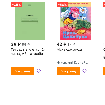
-35%
-50%
36
42
55
84
Тетрадь в клетку, 24
Муха-цокотуха
К
,
листа, А5, на скобе
ч
"
Н
Чуковский Корней
Иванович
В корзину
В корзину