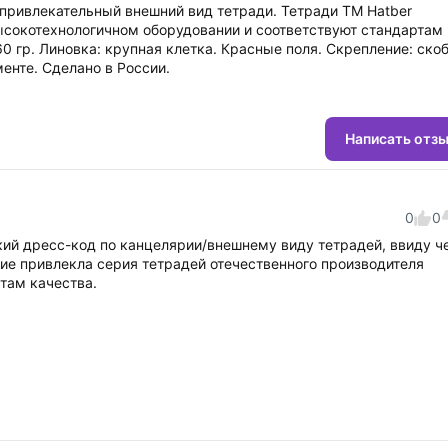
 привлекательный внешний вид тетради. Тетради ТМ Hatber
ысокотехнологичном оборудовании и соответствуют стандартам
60 гр. Линовка: крупная клетка. Красные поля. Скрепление: ско
енте. Сделано в России.
Написать отз
0
0
кий дресс-код по канцелярии/внешнему виду тетрадей, ввиду ч
ие привлекла серия тетрадей отечественного производителя
там качества.