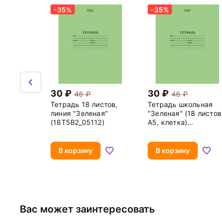
-35%
-35%
30
30
46
46
Тетрадь 18 листов,
Тетрадь школьная
линия "Зеленая"
"Зеленая" (18 листов
(18Т5B2_05112)
А5, клетка)
(18Т5С1_05112)
В корзину
В корзину
Вас может заинтересовать