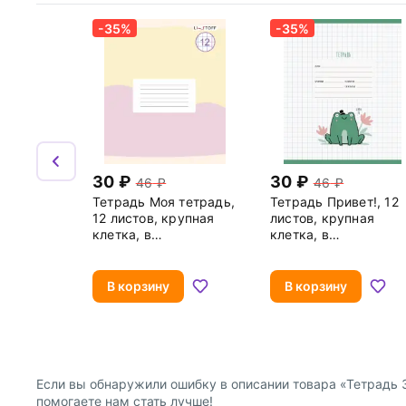
-35%
-35%
30
30
46
46
Тетрадь Моя тетрадь,
Тетрадь Привет!, 12
12 листов, крупная
листов, крупная
клетка, в
клетка, в
ассортименте
ассортименте
В корзину
В корзину
Если вы обнаружили ошибку в описании товара «Тетрадь За
помогаете нам стать лучше!