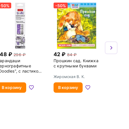
-50%
-50%
148
42
296
84
арандаши
Прошкин сад. Книжка
ернографитные
с крупными буквами
Doodles", с ластиком,
В, 6 штук
Жиромская В. К.
В корзину
В корзину