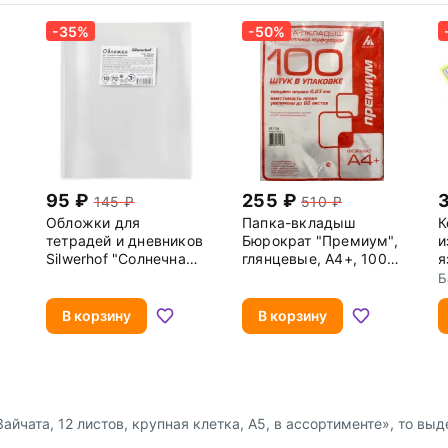
-35%
-50%
95
255
145
510
Обложки для
Папка-вкладыш
К
тетрадей и дневников
Бюрократ "Премиум",
и
Silwerhof "Солнечная
глянцевые, А4+, 100
я
коллекция", цвет:
штук, арт. -013BKAN2
Б
прозрачный, 210x345
С
мм, 10 штук, арт.
В корзину
В корзину
382162TS
йчата, 12 листов, крупная клетка, А5, в ассортименте», то выде