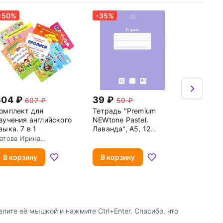
-50%
-35%
304
39
607
59
омплект для
Тетрадь "Premium
зучения английского
NEWtone Pastel.
зыка. 7 в 1
Лаванда", А5, 12
листов, частая косая
атова Ирина
ергеевна
линия
В корзину
В корзину
лите её мышкой и нажмите Ctrl+Enter. Спасибо, что