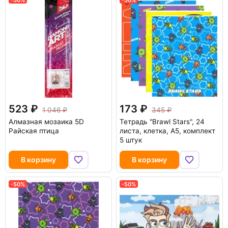
523
173
1 046
345
Алмазная мозаика 5D
Тетрадь "Brawl Stars", 24
Райская птица
листа, клетка, А5, комплект
5 штук
В корзину
В корзину
-50%
-50%