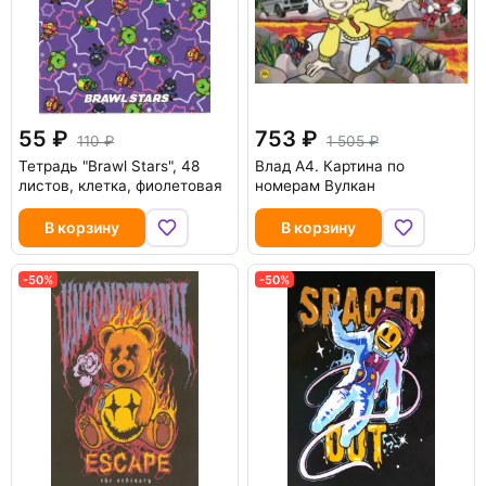
55
753
110
1 505
Тетрадь "Brawl Stars", 48
Влад А4. Картина по
листов, клетка, фиолетовая
номерам Вулкан
В корзину
В корзину
-50%
-50%