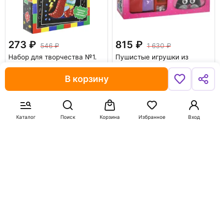
273
815
546
1 630
Набор для творчества №1.
Пушистые игрушки из
Superhero
проволочек и помпончиков
В корзину
В корзину
В корзину
-50%
-50%
Каталог
Поиск
Корзина
Избранное
Вход
425
160
849
320