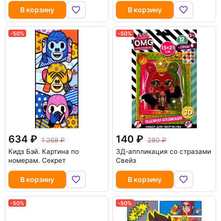
В корзину
В корзину
-50%
-50%
634
140
1 268
280
Кидз Бэй. Картина по
3Д-аппликация со стразами
номерам. Секрет
Свейз
В корзину
В корзину
-50%
-50%