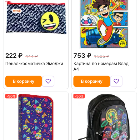
222
753
444
1 505
Пенал-косметичка Эмоджи
Картина по номерам Влад
А4
В корзину
В корзину
-50%
-50%