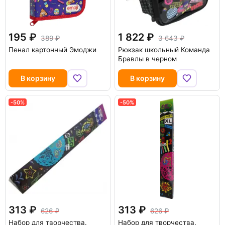
195
1 822
389
3 643
Пенал картонный Эмоджи
Рюкзак школьный Команда
Бравлы в черном
В корзину
В корзину
-50%
-50%
313
313
626
626
Набор для творчества.
Набор для творчества.