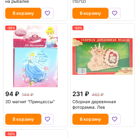
на рыбалке
(10/12)
В корзину
В корзину
-35%
-50%
94
231
144
462
3D магнит "Принцессы"
Сборная деревянная
фоторамка. Лев
В корзину
В корзину
-50%