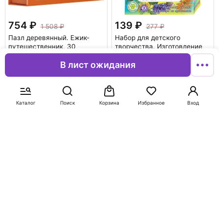
754
139
1 508
277
Пазл деревянный. Ежик-
Набор для детского
путешественник, 30
творчества. Изготовление
деталей
бисерного цветка
В лист ожидания
"Оранжевая гербера"
В корзину
В корзину
Каталог
Поиск
Корзина
Избранное
Вход
-50%
-50%
548
160
1 096
320