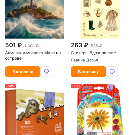
501
263
1 001
526
Алмазная мозаика Маяк на
Стикеры Вдохновение
острове
Левина Дарья
В корзину
В корзину
-50%
-50%