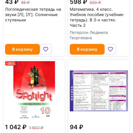
43
598
86
920
Логопедическая тетрадь на
Математика. 4 класс.
звуки [Л], [Л']. Солнечные
Учебное пособие (учебник-
ступеньки
тетрадь). В 3-х частях.
Часть 2
Петерсон Людмила
Георгиевна
В корзину
В корзину
-35%
1 042
94
1 602