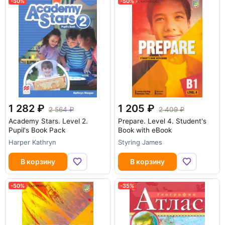
-50%
-50%
1 282
1 205
2 564
2 409
Academy Stars. Level 2.
Prepare. Level 4. Student's
Pupil's Book Pack
Book with eBook
Harper Kathryn
Styring James
В корзину
В корзину
-50%
-35%