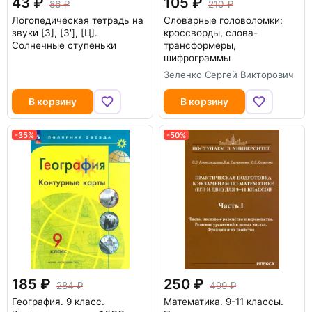
43
105
86
210
Логопедическая тетрадь на
Словарные головоломки:
звуки [З], [З'], [Ц].
кроссворды, слова-
Солнечные ступеньки
трансформеры,
шифрограммы
Зеленко Сергей Викторович
В корзину
В корзину
-35%
-50%
185
250
284
499
География. 9 класс.
Математика. 9-11 классы.