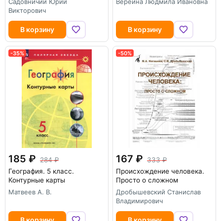
Садовничий Юрий
Вереина Людмила Ивановна
Викторович
В корзину
В корзину
-35%
-50%
185
167
284
333
География. 5 класс.
Происхождение человека.
Контурные карты
Просто о сложном
Матвеев А. В.
Дробышевский Станислав
Владимирович
В корзину
В корзину