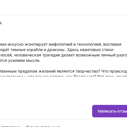
а.
еми искусно жонглирует мифологией и технологией, воспевая
оздят темные корабли и драконы. Здесь квантовые стихи-
 лосей, человеческая трагедия делает возможным личный разг
ются усилием мысли.
ственным пределом желаний является творчество? Что происход
 наномашины, или так же велико, как Вселенная? Вот лишь осно
ом увлекательном путешествии в глубины внутреннего и внешне
работающих в жанре научной фантастики». — Tor.com
 расширяет возможности литературы и опыт человека». — Geek
Написать отз
ые технологии, двери восприятия, распахнутые настежь и поч