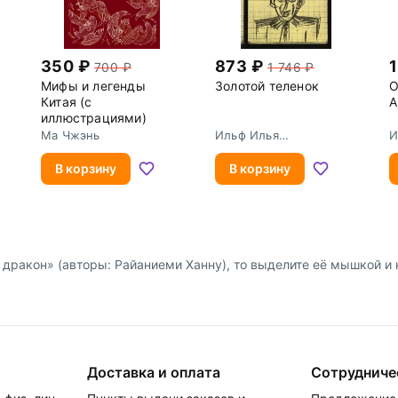
350
873
1
700
1 746
Мифы и легенды
Золотой теленок
О
Китая (с
А
иллюстрациями)
Ма Чжэнь
Ильф Илья
И
Арнольдович
А
В корзину
В корзину
дракон» (авторы: Райаниеми Ханну), то выделите её мышкой и на
Доставка и оплата
Сотрудниче