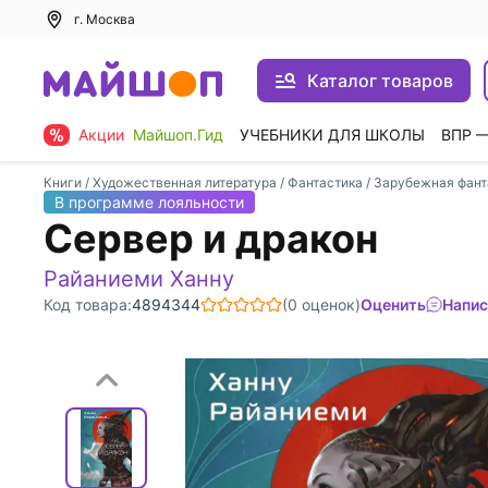
г. Москва
Каталог товаров
Акции
Майшоп.Гид
УЧЕБНИКИ ДЛЯ ШКОЛЫ
ВПР 
Книги
/
Художественная литература
/
Фантастика
/
Зарубежная фант
В программе лояльности
Сервер и дракон
Райаниеми Ханну
Код товара:
4894344
(0 оценок)
Оценить
Напис