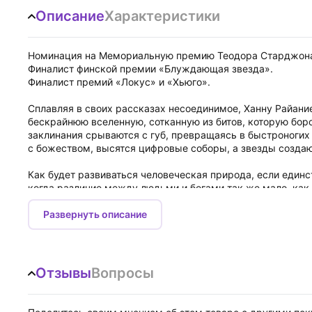
Описание
Характеристики
Номинация на Мемориальную премию Теодора Старджон
Финалист финской премии «Блуждающая звезда».
Финалист премий «Локус» и «Хьюго».
Сплавляя в своих рассказах несоединимое, Ханну Райани
бескрайнюю вселенную, сотканную из битов, которую бор
заклинания срываются с губ, превращаясь в быстроногих
с божеством, высятся цифровые соборы, а звезды созда
Как будет развиваться человеческая природа, если един
когда различие между людьми и богами так же мало, как
вопросы, которые автор задает себе — и читателю — в эт
пространства.
Развернуть описание
«Райаниеми, без сомнения, один из умнейших писателей, 
«Актуальная демонстрация того, как научная фантастика
Отзывы
Вопросы
Chocolate
«Сверхсущества с наноприводом, плотоядные эмерджентн