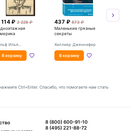
 114
437
2 228
873
дноэтажная
Маленькие грязные
мерика
секреты
льф Илья
Хиллиер Дженнифер
рнольдович
В корзину
В корзину
жмите Ctrl+Enter. Спасибо, что помогаете нам стать
8 (800) 600-91-10
ство
8 (495) 221-88-72