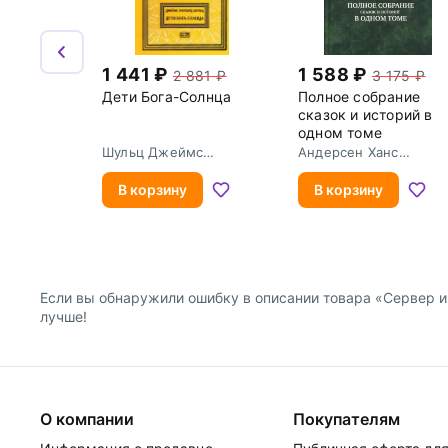
1 441
1 588
2 881
3 175
Дети Бога-Солнца
Полное собрание
сказок и историй в
одном томе
Шульц Джеймс
Андерсен Ханс
Уиллард
Кристиан
В корзину
В корзину
Если вы обнаружили ошибку в описании товара «Сервер и 
лучше!
О компании
Покупателям