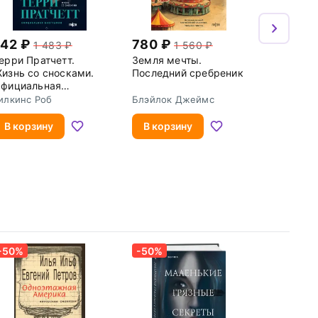
742
780
1 483
1 560
ерри Пратчетт.
Земля мечты.
изнь со сносками.
Последний сребреник
фициальная
иография
илкинс Роб
Блэйлок Джеймс
В корзину
В корзину
-50%
-50%