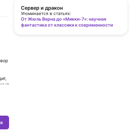
Сервер и дракон
Упоминается в статьях:
От Жюль Верна до «Микки-7»: научная
фантастика от классики к современности
овор
ит,
вные
го
ыв
ти