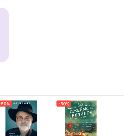
т"
ее
-50%
-50%