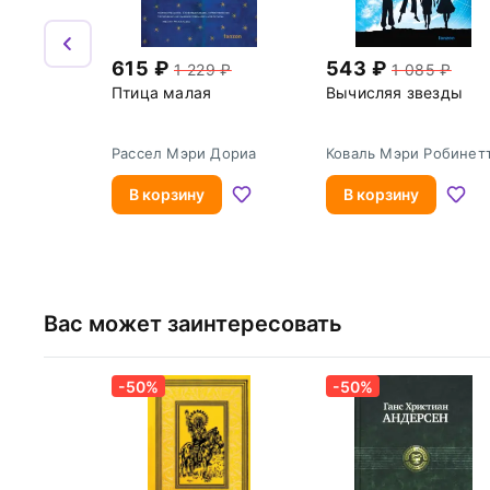
615
543
1 229
1 085
Птица малая
Вычисляя звезды
Рассел Мэри Дориа
Коваль Мэри Робинет
В корзину
В корзину
Вас может заинтересовать
-50%
-50%