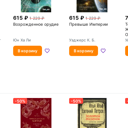
615
615
1 229
1 229
Возрожденное орудие
Превыше Империи
Т
Ж
О
б
т
Юн Ха Ли
Уэджерс К. Б.
У
В корзину
В корзину
-50%
-50%