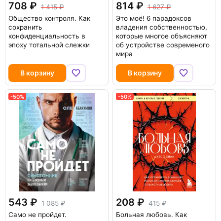
708
814
1 415
1 627
Общество контроля. Как
Это моё! 6 парадоксов
сохранить
владения собственностью,
конфиденциальность в
которые многое объясняют
эпоху тотальной слежки
об устройстве современого
мира
В корзину
В корзину
-50%
-50%
543
208
1 085
415
Само не пройдет.
Больная любовь. Как