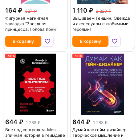
164
1 110
327
2 220
Фигурная магнитная
Вышиваем Геншин. Одежда
закладка "Звездная
и аксессуары с любимыми
принцесса. Голова пони"
героями!
В корзину
В корзину
-50%
-50%
644
644
1 288
1 288
Все под контролем. Моя
Думай как гейм-дизайнер.
эпичная история в геймдеве
Творческое мышление и