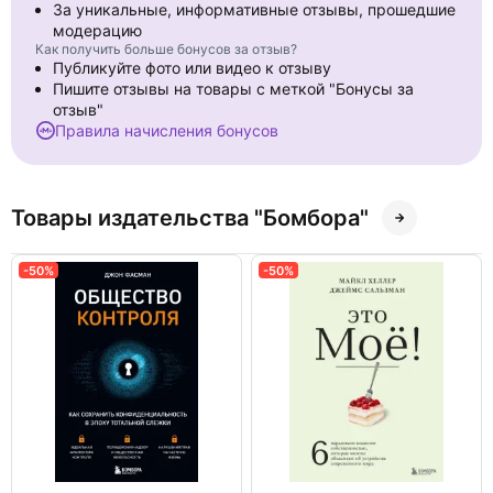
За уникальные, информативные отзывы, прошедшие
- Календарная сетка — с разбивкой по месяцам.
модерацию
- Вид скрепления — скрепка.
Как получить больше бонусов за отзыв?
- Ширина — 30 см.
Публикуйте фото или видео к отзыву
- Высота — 30 см.
Пишите отзывы на товары с меткой "Бонусы за
- Внутренний блок — мелованная бумага 150 г/м2.
отзыв"
- Подложка — плотный гофрокартон для поддержания
Правила начисления бонусов
формы.
- Индивидуальная упаковка в плотный целлофановый пакет.
Товары издательства "Бомбора"
-50%
-50%