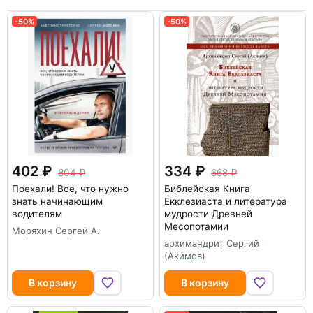
-50%
-50%
402
334
804
668
Поехали! Все, что нужно
Библейская Книга
знать начинающим
Екклезиаста и литература
водителям
мудрости Древней
Месопотамии
Моряхин Сергей А.
архимандрит Сергий
(Акимов)
В корзину
В корзину