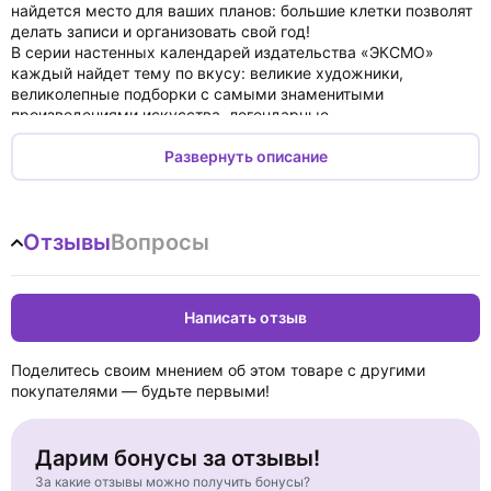
найдется место для ваших планов: большие клетки позволят
делать записи и организовать свой год!
В серии настенных календарей издательства «ЭКСМО»
каждый найдет тему по вкусу: великие художники,
великолепные подборки с самыми знаменитыми
произведениями искусства, легендарные
кинематографические саги и игры, главные книжные авторы
и бестселлеры, фотографии и иллюстрации любимых
Развернуть описание
животных и многое-многое другое!
О календаре:
Отзывы
Вопросы
Практичный и забавный, этот календарь каждый месяц
будет радовать вас. Смешные картинки с котиками
органично дополнят любой интерьер и помогут планировать
время.
Написать отзыв
Для кого:
Высокое качество полиграфического исполнения прекрасно
Поделитесь своим мнением об этом товаре с другими
дополняет забавные иллюстрации, созданные талантливой
покупателями — будьте первыми!
художницей, что непременно будет оценено по достоинству.
Технические параметры:
Дарим бонусы за отзывы!
- Тип календаря — настенный перекидной.
За какие отзывы можно получить бонусы?
- Год — 2023.