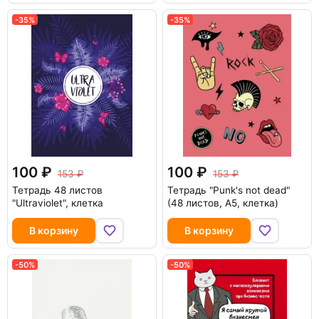
-35%
-35%
100
100
153
153
Тетрадь 48 листов
Тетрадь "Punk's not dead"
"Ultraviolet", клетка
(48 листов, А5, клетка)
В корзину
В корзину
-50%
-50%