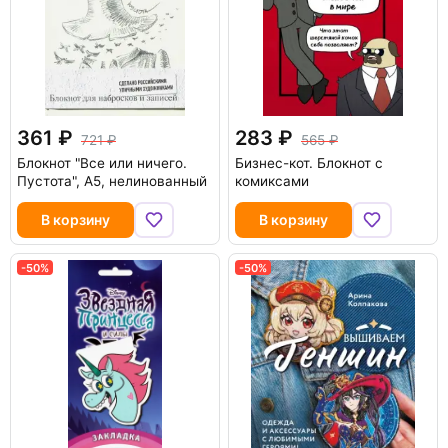
361
283
721
565
Блокнот "Все или ничего.
Бизнес-кот. Блокнот с
Пустота", А5, нелинованный
комиксами
В корзину
В корзину
-50%
-50%