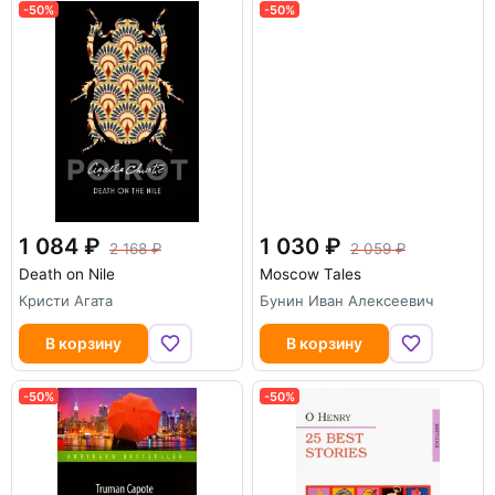
-50%
-50%
1 084
1 030
2 168
2 059
Death on Nile
Moscow Tales
Кристи Агата
Бунин Иван Алексеевич
В корзину
В корзину
-50%
-50%