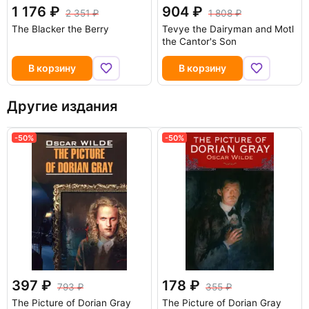
1 176
904
2 351
1 808
The Blacker the Berry
Tevye the Dairyman and Motl
the Cantor's Son
В корзину
В корзину
Другие издания
-50%
-50%
397
178
793
355
The Picture of Dorian Gray
The Picture of Dorian Gray