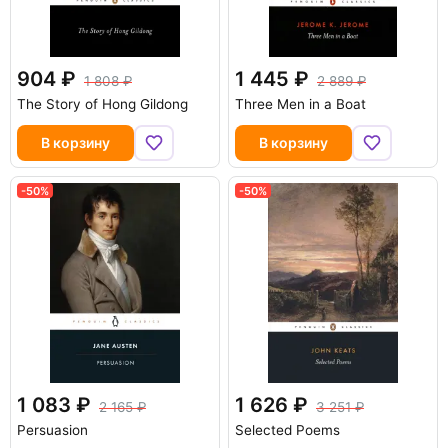
904
1 445
1 808
2 889
The Story of Hong Gildong
Three Men in a Boat
В корзину
В корзину
-50%
-50%
1 083
1 626
2 165
3 251
Persuasion
Selected Poems