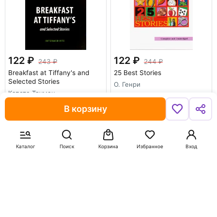
122
122
243
244
Breakfast at Tiffany's and
25 Best Stories
Selected Stories
О. Генри
Капоте Трумен
В корзину
В корзину
В корзину
-50%
-50%
Каталог
Поиск
Корзина
Избранное
Вход