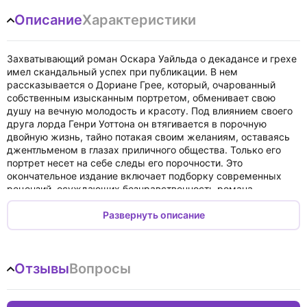
Описание
Характеристики
Захватывающий роман Оскара Уайльда о декадансе и грехе
имел скандальный успех при публикации. В нем
рассказывается о Дориане Грее, который, очарованный
собственным изысканным портретом, обменивает свою
душу на вечную молодость и красоту. Под влиянием своего
друга лорда Генри Уоттона он втягивается в порочную
двойную жизнь, тайно потакая своим желаниям, оставаясь
джентльменом в глазах приличного общества. Только его
портрет несет на себе следы его порочности. Это
окончательное издание включает подборку современных
рецензий, осуждающих безнравственность романа.
Книга на английском языке.
Развернуть описание
Oscar Wilde's alluring novel of decadence and sin was a succes
de scandale on publication. It follows Dorian Gray who, enthralled
by his own exquisite portrait, exchanges his soul for eternal
Отзывы
Вопросы
youth and beauty. Influenced by his friend Lord Henry Wotton,
he is drawn into a corrupt double life, indulging his desires in
secret while remaining a gentleman in the eyes of polite society.
Only his portrait bears the traces of his depravity. This definitive