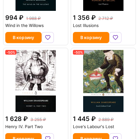
994
1 356
1 988
2 712
Wind in the Willows
Lost Illusions
В корзину
В корзину
-50%
-50%
1 628
1 445
3 255
2 889
Henry IV. Part Two
Love's Labour's Lost
В корзину
В корзину