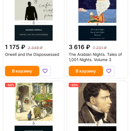
1 175
3 616
2 349
7 231
Orwell and the Dispossessed
The Arabian Nights. Tales of
1,001 Nights. Volume 3
В корзину
В корзину
-50%
-50%