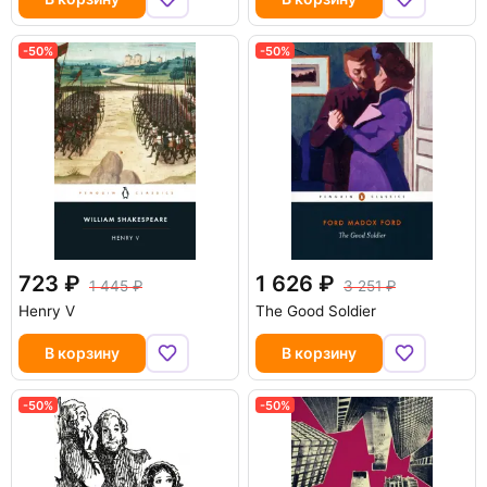
-50%
-50%
723
1 626
1 445
3 251
Henry V
The Good Soldier
В корзину
В корзину
-50%
-50%