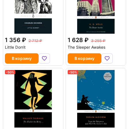
1 356
1 628
2 712
3 255
Little Dorrit
The Sleeper Awakes
В корзину
В корзину
-50%
-50%