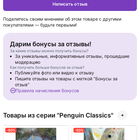
Написать отзыв
edition includes a selection of contemporary reviews condemning
the novel's immorality.
Поделитесь своим мнением об этом товаре с другими
покупателями — будьте первыми!
Дарим бонусы за отзывы!
За какие отзывы можно получить бонусы?
За уникальные, информативные отзывы, прошедшие
модерацию
Как получить больше бонусов за отзыв?
Публикуйте фото или видео к отзыву
Пишите отзывы на товары с меткой "Бонусы за
отзыв"
Правила начисления бонусов
Товары из серии "Penguin Classics"
-50%
-50%